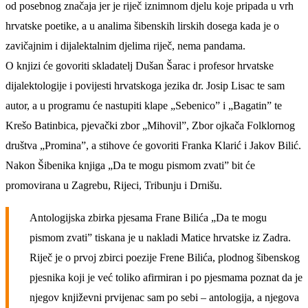
od posebnog značaja jer je riječ
iznimnom djelu koje pripada u vrh
hrvatske poetike, a u analima šibenskih lirskih dosega kada je o
zavičajnim i dijalektalnim djelima riječ, nema pandama.
O knjizi će govoriti skladatelj Dušan Šarac i profesor hrvatske
dijalektologije i povijesti hrvatskoga jezika dr. Josip Lisac te sam
autor, a u programu će nastupiti klape „Sebenico” i „Bagatin” te
Krešo Batinbica, pjevački zbor „Mihovil”, Zbor ojkača Folklornog
društva „Promina”, a stihove će govoriti Franka Klarić i Jakov Bilić.
Nakon Šibenika knjiga „Da te mogu pismom zvati” bit će
promovirana u Zagrebu, Rijeci, Tribunju i Drnišu.
Antologijska zbirka pjesama Frane Bilića „Da te mogu
pismom zvati”
tiskana je u nakladi
Matice hrvatske iz Zadra.
Riječ je o
prv
oj
zbirci
poezije Frene Bilića, plodnog
šibenskog
pjesnika
koji je
već toliko afirmiran i po pjesmama poznat da je
njegov
književni
prvijenac sam po sebi – antologija,
a njegova