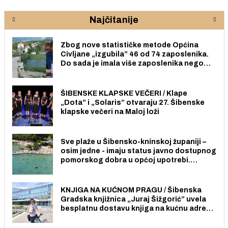
Najčitanije
Zbog nove statističke metode Općina
Civljane „izgubila” 46 od 74 zaposlenika.
Do sada je imala više zaposlenika nego
radno sposobnih osoba među svojih 170
stanovnika.
ŠIBENSKE KLAPSKE VEČERI / Klape
„Dota” i „Solaris” otvaraju 27. Šibenske
klapske večeri na Maloj loži
Sve plaže u Šibensko-kninskoj županiji –
osim jedne - imaju status javno dostupnog
pomorskog dobra u općoj upotrebi.
Pristup je slobodan i besplatan za sve
građane i posjetitelje.
KNJIGA NA KUĆNOM PRAGU / Šibenska
Gradska knjižnica „Juraj Šižgorić” uvela
besplatnu dostavu knjiga na kućnu adresu
električnim biciklom.