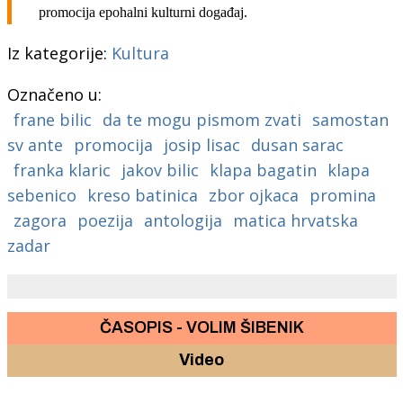
promocija epohalni kulturni događaj.
Iz kategorije:
Kultura
Označeno u:
frane bilic
da te mogu pismom zvati
samostan
sv ante
promocija
josip lisac
dusan sarac
franka klaric
jakov bilic
klapa bagatin
klapa
sebenico
kreso batinica
zbor ojkaca
promina
zagora
poezija
antologija
matica hrvatska
zadar
ČASOPIS - VOLIM ŠIBENIK
Video