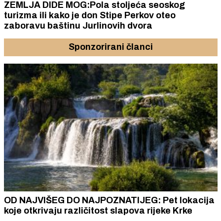
ZEMLJA DIDE MOG:Pola stoljeća seoskog
turizma ili kako je don Stipe Perkov oteo
zaboravu baštinu Jurlinovih dvora
Sponzorirani članci
OD NAJVIŠEG DO NAJPOZNATIJEG: Pet lokacija
koje otkrivaju različitost slapova rijeke Krke