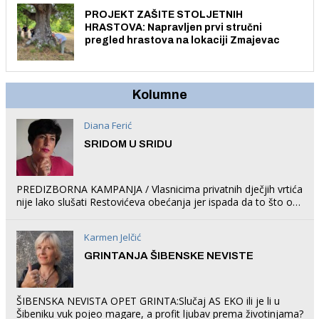
PROJEKT ZAŠITE STOLJETNIH
HRASTOVA: Napravljen prvi stručni
pregled hrastova na lokaciji Zmajevac
Kolumne
Diana Ferić
SRIDOM U SRIDU
PREDIZBORNA KAMPANJA / Vlasnicima privatnih dječjih vrtića
nije lako slušati Restovićeva obećanja jer ispada da to što oni
rade u Šibeniku ne postoji
Karmen Jelčić
GRINTANJA ŠIBENSKE NEVISTE
ŠIBENSKA NEVISTA OPET GRINTA:Slučaj AS EKO ili je li u
Šibeniku vuk pojeo magare, a profit ljubav prema životinjama?