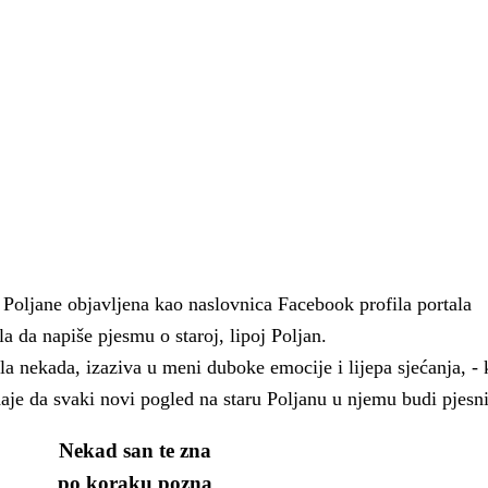
Poljane objavljena kao naslovnica Facebook profila portala
a da napiše pjesmu o staroj, lipoj Poljan.
la nekada, izaziva u meni duboke emocije i lijepa sjećanja, -
aje da svaki novi pogled na staru Poljanu u njemu budi pjesn
 Krke iz prve ruke -
Šibenik spreman za dol
ostel Titius u
električnih autobusa: i
Nekad san te zna
NP Krka u
12 punionica na kolodvo
po koraku pozna