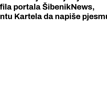
ila portala ŠibenikNews,
Antu Kartela da napiše pjesm