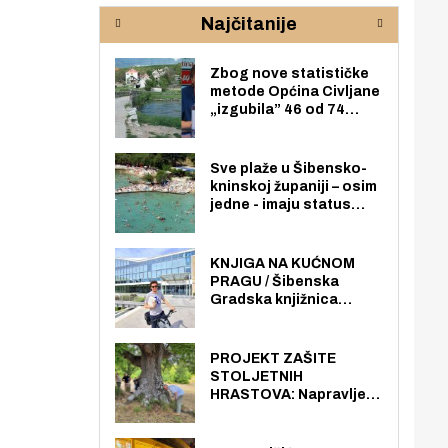
rijeke Krke
sud
Najčitanije
pod
zaj
Zbog nove statističke
metode Općina Civljane
„izgubila” 46 od 74
zaposlenika. Do sada je
imala više zaposlenika
nego radno sposobnih
Sve plaže u Šibensko-
osoba među svojih 170
kninskoj županiji – osim
stanovnika.
jedne - imaju status
javno dostupnog
pomorskog dobra u
općoj upotrebi. Pristup
KNJIGA NA KUĆNOM
je slobodan i besplatan
PRAGU / Šibenska
za sve građane i
Gradska knjižnica
posjetitelje.
„Juraj Šižgorić” uvela
besplatnu dostavu
knjiga na kućnu adresu
PROJEKT ZAŠITE
električnim biciklom.
STOLJETNIH
HRASTOVA: Napravljen
prvi stručni pregled
hrastova na lokaciji