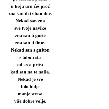
a
u koju uru ćeš proć
zna san di triban doć.
Nekad san zna
sve tvoje navike
zna san ti gušte
zna san ti finte.
Nekad san s gušton
s tobon sta
od srca priča
kad san na te naiša.
Nekad je sve
bilo bolje
manje stresa
više dobre volje.