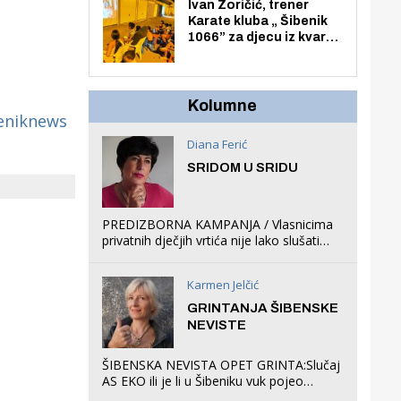
Zmajevac
Ivan Zoričić, trener
Karate kluba „ Šibenik
1066” za djecu iz kvarta
pretvorio svoju garažu
u igraonicu, postavio
ljuljačke i trampolin i
organizirao dječje
Kolumne
eniknews
ljetno kino.
Diana Ferić
SRIDOM U SRIDU
PREDIZBORNA KAMPANJA / Vlasnicima
privatnih dječjih vrtića nije lako slušati
Restovićeva obećanja jer ispada da to
što oni rade u Šibeniku ne postoji
Karmen Jelčić
GRINTANJA ŠIBENSKE
NEVISTE
ŠIBENSKA NEVISTA OPET GRINTA:Slučaj
AS EKO ili je li u Šibeniku vuk pojeo
magare, a profit ljubav prema