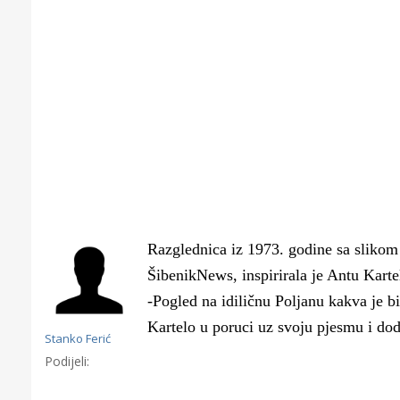
Razglednica iz 1973. godine sa slikom 
ŠibenikNews, inspirirala je Antu Kartel
-Pogled na idiličnu Poljanu kakva je bi
Kartelo u poruci uz svoju pjesmu i dod
Stanko Ferić
Gornji tok
Podijeli:
Otkrijte h
edukativnom kampusu 