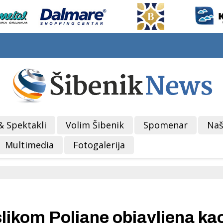
& Spektakli
Volim Šibenik
Spomenar
Naš
Multimedia
Fotogalerija
slikom Poljane objavljena ka