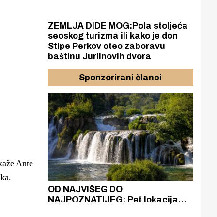
ZEMLJA DIDE MOG:Pola stoljeća
seoskog turizma ili kako je don
Stipe Perkov oteo zaboravu
baštinu Jurlinovih dvora
Sponzorirani članci
 kaže Ante
ika.
azak
OD NAJVIŠEG DO
ZA
zgrađeno
NAJPOZNATIJEG: Pet lokacija
AKA
ru
koje otkrivaju različitost slapova
isku