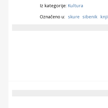
Iz kategorije:
Kultura
Označeno u:
skure
sibenik
knj