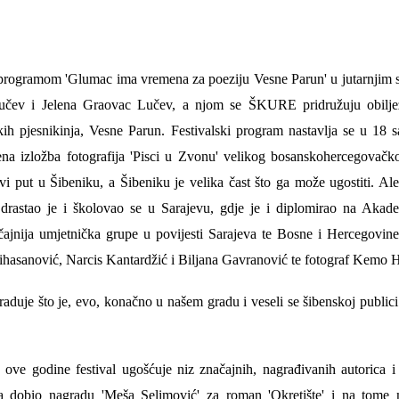
a
ogramom 'Glumac ima vremena za poeziju Vesne Parun' u jutarnjim 
učev i Jelena Graovac Lučev, a njom se ŠKURE pridružuju obilje
kih pjesnikinja, Vesne Parun. Festivalski program nastavlja se u 18 s
rena izložba fotografija 'Pisci u Zvonu' velikog bosanskohercegovačk
 put u Šibeniku, a Šibeniku je velika čast što ga može ugostiti. Al
astao je i školovao se u Sarajevu, gdje je i diplomirao na Akade
čajnija umjetnička grupe u povijesti Sarajeva te Bosne i Hercegovine
žihasanović, Narcis Kantardžić i Biljana Gavranović te fotograf Kemo 
 raduje što je, evo, konačno u našem gradu i veseli se šibenskoj public
ve godine festival ugošćuje niz značajnih, nagrađivanih autorica i
na dobio nagradu 'Meša Selimović' za roman 'Okretište' i na tome 