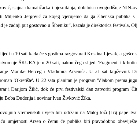
ović, sjajna dramatičarka i pjesnikinja, dobitnica ovogodišnje NIN-o
i Miljenko Jergović za kojeg vjerujemo da ga šibenska publika s 
d je zadnji put gostovao u Šibeniku“, kazala je direktorica festivala, Ol
lijedi u 19 sati kada će s gostima razgovarati Kristina Ljevak, a gošće 
 otvorenje ŠKURA je u 20 sati, nakon čega slijedi 'Fragmenti i krhoti
anje Monike Herceg i Vladimira Arsenića. U 21 sat književnik D
ni roman 'Okretište'. U 22 sata planiran je program 'Vlakom prema ju
 i Darijom Žilić, dok će prvi festivalski dan zatvoriti program 'Č
uju Boba Đuderija i novinar Ivan Živković Žika.
ovoljnih vremenskih uvjeta biti održani na Maloj loži (Trg pape Ivan
ću umjetnosti Arsen o čemu će publika biti pravodobno obaviješte