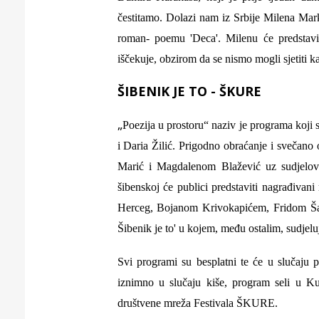
čestitamo. Dolazi nam iz Srbije Milena Mark
roman- poemu 'Deca'. Milenu će predstavit
iščekuje, obzirom da se nismo mogli sjetiti ka
ŠIBENIK JE TO - ŠKURE
„
Poezija u prostoru“ naziv je programa koji s
i Daria Žilić. Prigodno obraćanje i svečano
Marić i Magdalenom Blažević uz sudjelov
šibenskoj će publici predstaviti nagrađiva
Herceg, Bojanom Krivokapićem, Fridom Šarar
Šibenik je to' u kojem, među ostalim, sudjel
Svi programi su besplatni te će u slučaju p
iznimno u slučaju kiše, program seli u Ku
društvene mreža Festivala ŠKURE.