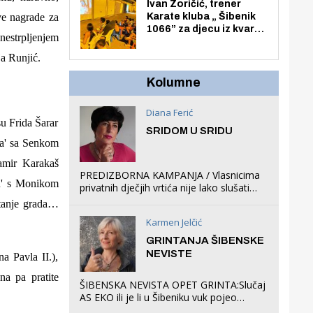
Zmajevac
Ivan Zoričić, trener
ve nagrade za
Karate kluba „ Šibenik
1066” za djecu iz kvarta
nestrpljenjem
pretvorio svoju garažu
u igraonicu, postavio
ja Runjić.
ljuljačke i trampolin i
organizirao dječje
Kolumne
ljetno kino.
Diana Ferić
su Frida Šarar
SRIDOM U SRIDU
na' sa Senkom
amir Karakaš
PREDIZBORNA KAMPANJA / Vlasnicima
gu' s Monikom
privatnih dječjih vrtića nije lako slušati
Restovićeva obećanja jer ispada da to
itanje grada…
što oni rade u Šibeniku ne postoji
Karmen Jelčić
GRINTANJA ŠIBENSKE
NEVISTE
a Pavla II.),
na pa pratite
ŠIBENSKA NEVISTA OPET GRINTA:Slučaj
AS EKO ili je li u Šibeniku vuk pojeo
magare, a profit ljubav prema