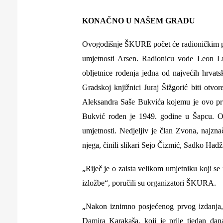
Puljanim
KONAČNO U NAŠEM GRADU
Ovogodišnje ŠKURE počet će radioničkim pr
umjetnosti Arsen. Radionicu vode Leon L
obljetnice rođenja jedna od najvećih hrvats
Gradskoj knjižnici Juraj Šižgorić biti otvo
Aleksandra Saše Bukvića kojemu je ovo prvi
Bukvić rođen je 1949. godine u Šapcu. Odr
umjetnosti. Nedjeljiv je član Zvona, najzna
njega, činili slikari Sejo Čizmić, Sadko Had
„
Riječ je o zaista velikom umjetniku koji se
izložbe“, poručili su organizatori ŠKURA.
„
Nakon iznimno posjećenog prvog izdanja, o
Damira Karakaša, koji je prije tjedan da