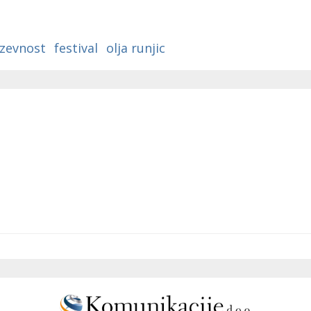
izevnost
festival
olja runjic