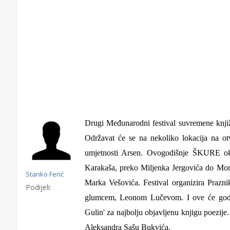
Drugi
Međunarodni festival suvremene knj
Održavat će se na
nekoliko lokacija na o
umjetnosti Arsen. Ovogodišnje ŠKURE okup
Karakaša, preko Miljenka Jergovića do Mon
Stanko Ferić
Marka Vešovića. Festival organizira Prazni
Podijeli:
glumcem, Leonom Lučevom. I ove će godine
Gornji tok
Otkrijte h
Gulin' za najbolju objavljenu knjigu poezije.
edukativnom kampusu 
Aleksandra Sašu Bukvića.