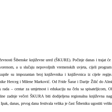
iževnosti Šibenske književne ured (ŠKURE).
Počinje danas i trajat ć
tvorenom, a u slučaju nepovoljnih vremenskih uvjeta, cijeli progra
ile su impozantan broj književnika i književnica iz cijele regij
ike Herceg i Milene Marković. Od Fride Šarar i Darije Žilić do Alm
k rada – centar za umjetnost i edukaciju na čelu sa spisateljicom, O
 zadnje večeri ŠKURA biti dodijeljena regionalna književna nagr
 Krke iz prve ruke -
Šibenik spreman za dol
ostel Titius u
električnih autobusa: i
 Ipak, danas, prvog dana festivala velika je čast Šibeniku ugostiti veli
NP Krka u
12 punionica na kolodvo