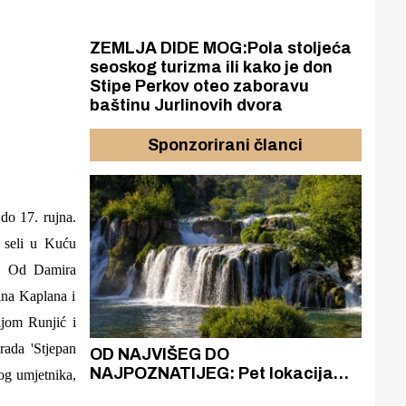
ZEMLJA DIDE MOG:Pola stoljeća
seoskog turizma ili kako je don
Stipe Perkov oteo zaboravu
baštinu Jurlinovih dvora
Sponzorirani članci
e
do 17. rujna.
m seli u Kuću
e. Od Damira
ina Kaplana i
ljom Runjić i
ada 'Stjepan
azak
OD NAJVIŠEG DO
ZA
zgrađeno
NAJPOZNATIJEG: Pet lokacija
AKA
kog umjetnika,
ru
koje otkrivaju različitost slapova
isku