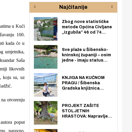
rijeke Krke
sud
Najčitanije
pod
zaj
Zbog nove statističke
satima u Kući
metode Općina Civljane
„izgubila” 46 od 74
žavanju 100.
zaposlenika. Do sada je
ati kada će u
imala više zaposlenika
nego radno sposobnih
Sve plaže u Šibensko-
og umjetnika,
osoba među svojih 170
kninskoj županiji – osim
stanovnika.
eksandar Saša
jedne - imaju status
javno dostupnog
miji likovnih
pomorskog dobra u
općoj upotrebi. Pristup
, koju su, uz
KNJIGA NA KUĆNOM
je slobodan i besplatan
PRAGU / Šibenska
Hadžić.
za sve građane i
Gradska knjižnica
posjetitelje.
„Juraj Šižgorić” uvela
besplatnu dostavu
i na otvorenju
knjiga na kućnu adresu
PROJEKT ZAŠITE
električnim biciklom.
STOLJETNIH
HRASTOVA: Napravljen
prvi stručni pregled
 autora poput
hrastova na lokaciji
mu, naravno,