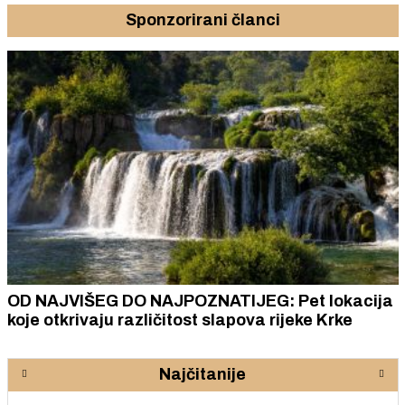
Sponzorirani članci
OD NAJVIŠEG DO NAJPOZNATIJEG: Pet lokacija
koje otkrivaju različitost slapova rijeke Krke
Najčitanije