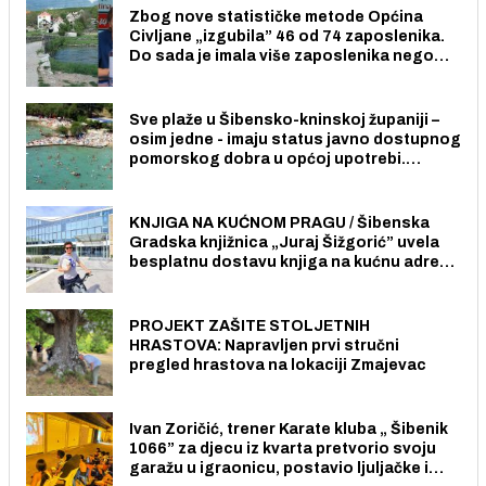
Zbog nove statističke metode Općina
Civljane „izgubila” 46 od 74 zaposlenika.
Do sada je imala više zaposlenika nego
radno sposobnih osoba među svojih 170
stanovnika.
Sve plaže u Šibensko-kninskoj županiji –
osim jedne - imaju status javno dostupnog
pomorskog dobra u općoj upotrebi.
Pristup je slobodan i besplatan za sve
građane i posjetitelje.
KNJIGA NA KUĆNOM PRAGU / Šibenska
Gradska knjižnica „Juraj Šižgorić” uvela
besplatnu dostavu knjiga na kućnu adresu
električnim biciklom.
PROJEKT ZAŠITE STOLJETNIH
HRASTOVA: Napravljen prvi stručni
pregled hrastova na lokaciji Zmajevac
Ivan Zoričić, trener Karate kluba „ Šibenik
1066” za djecu iz kvarta pretvorio svoju
garažu u igraonicu, postavio ljuljačke i