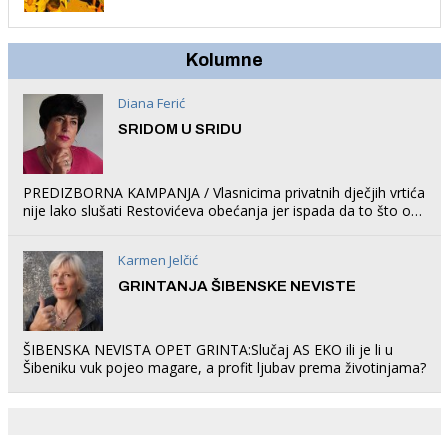
trampolin i organizirao dječje ljetno kino.
Kolumne
Diana Ferić
SRIDOM U SRIDU
PREDIZBORNA KAMPANJA / Vlasnicima privatnih dječjih vrtića
nije lako slušati Restovićeva obećanja jer ispada da to što oni
rade u Šibeniku ne postoji
Karmen Jelčić
GRINTANJA ŠIBENSKE NEVISTE
ŠIBENSKA NEVISTA OPET GRINTA:Slučaj AS EKO ili je li u
Šibeniku vuk pojeo magare, a profit ljubav prema životinjama?