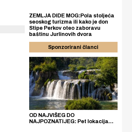
ZEMLJA DIDE MOG:Pola stoljeća
seoskog turizma ili kako je don
Stipe Perkov oteo zaboravu
baštinu Jurlinovih dvora
Sponzorirani članci
azak
OD NAJVIŠEG DO
ZA
zgrađeno
NAJPOZNATIJEG: Pet lokacija
AKA
ru
koje otkrivaju različitost slapova
isku