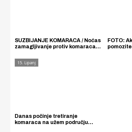
SUZBIJANJE KOMARACA / Noćas
FOTO: Akt
zamagljivanje protiv komaraca
pomozite 
od Jadrije do Grebaštice, sutra u
jedva če
noći u Šibeniku
15. Lipanj
Danas počinje tretiranje
komaraca na užem području
Šibenika