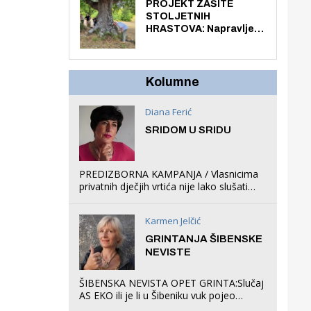
knjiga na kućnu adresu
PROJEKT ZAŠITE
električnim biciklom.
STOLJETNIH
HRASTOVA: Napravljen
prvi stručni pregled
hrastova na lokaciji
Zmajevac
Kolumne
Diana Ferić
SRIDOM U SRIDU
PREDIZBORNA KAMPANJA / Vlasnicima
privatnih dječjih vrtića nije lako slušati
Restovićeva obećanja jer ispada da to
što oni rade u Šibeniku ne postoji
Karmen Jelčić
GRINTANJA ŠIBENSKE
NEVISTE
ŠIBENSKA NEVISTA OPET GRINTA:Slučaj
AS EKO ili je li u Šibeniku vuk pojeo
magare, a profit ljubav prema