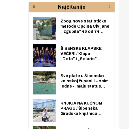
rijeke Krke
sud
Najčitanije
pod
zaj
Zbog nove statističke
metode Općina Civljane
„izgubila” 46 od 74
zaposlenika. Do sada je
imala više zaposlenika
nego radno sposobnih
ŠIBENSKE KLAPSKE
osoba među svojih 170
VEČERI / Klape
stanovnika.
„Dota” i „Solaris”
otvaraju 27. Šibenske
klapske večeri na Maloj
loži
Sve plaže u Šibensko-
kninskoj županiji – osim
jedne - imaju status
javno dostupnog
pomorskog dobra u
općoj upotrebi. Pristup
KNJIGA NA KUĆNOM
je slobodan i besplatan
PRAGU / Šibenska
za sve građane i
Gradska knjižnica
posjetitelje.
„Juraj Šižgorić” uvela
besplatnu dostavu