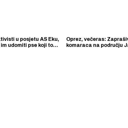
ivisti u posjetu AS Eku,
Oprez, večeras: Zapraši
im udomiti pse koji to
komaraca na području Ja
kaju
Zatona i Rasline