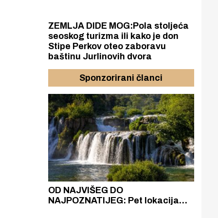
ZEMLJA DIDE MOG:Pola stoljeća
seoskog turizma ili kako je don
Stipe Perkov oteo zaboravu
baštinu Jurlinovih dvora
Sponzorirani članci
azak
OD NAJVIŠEG DO
ZA
zgrađeno
NAJPOZNATIJEG: Pet lokacija
AKA
ru
koje otkrivaju različitost slapova
isku