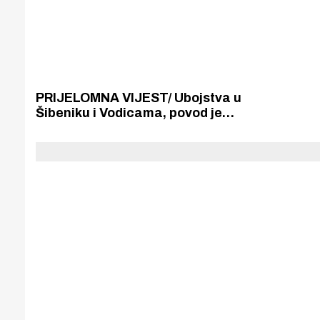
PRIJELOMNA VIJEST/ Ubojstva u
Šibeniku i Vodicama, povod je
navodno stečaj jedne pekarske
tvrtke, a žrtva vlasnik trgovačkog
lanca i stečajna upraviteljica