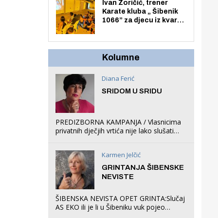
Zmajevac
Ivan Zoričić, trener
Karate kluba „ Šibenik
1066” za djecu iz kvarta
pretvorio svoju garažu
u igraonicu, postavio
ljuljačke i trampolin i
organizirao dječje
Kolumne
ljetno kino.
Diana Ferić
SRIDOM U SRIDU
PREDIZBORNA KAMPANJA / Vlasnicima
privatnih dječjih vrtića nije lako slušati
Restovićeva obećanja jer ispada da to
što oni rade u Šibeniku ne postoji
Karmen Jelčić
GRINTANJA ŠIBENSKE
NEVISTE
ŠIBENSKA NEVISTA OPET GRINTA:Slučaj
AS EKO ili je li u Šibeniku vuk pojeo
magare, a profit ljubav prema