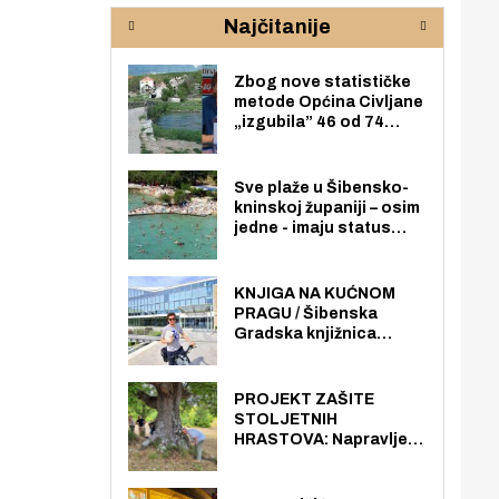
rijeke Krke
sud
Najčitanije
pod
zaj
Zbog nove statističke
metode Općina Civljane
„izgubila” 46 od 74
zaposlenika. Do sada je
imala više zaposlenika
nego radno sposobnih
Sve plaže u Šibensko-
osoba među svojih 170
kninskoj županiji – osim
stanovnika.
jedne - imaju status
javno dostupnog
pomorskog dobra u
općoj upotrebi. Pristup
KNJIGA NA KUĆNOM
je slobodan i besplatan
PRAGU / Šibenska
za sve građane i
Gradska knjižnica
posjetitelje.
„Juraj Šižgorić” uvela
besplatnu dostavu
knjiga na kućnu adresu
PROJEKT ZAŠITE
električnim biciklom.
STOLJETNIH
HRASTOVA: Napravljen
prvi stručni pregled
hrastova na lokaciji