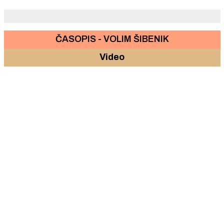
ČASOPIS - VOLIM ŠIBENIK
Video