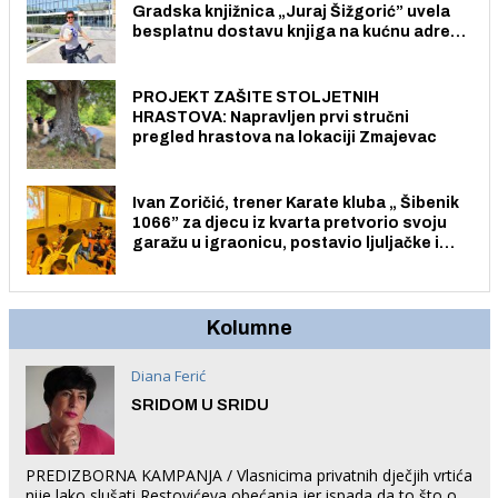
Gradska knjižnica „Juraj Šižgorić” uvela
besplatnu dostavu knjiga na kućnu adresu
električnim biciklom.
PROJEKT ZAŠITE STOLJETNIH
HRASTOVA: Napravljen prvi stručni
pregled hrastova na lokaciji Zmajevac
Ivan Zoričić, trener Karate kluba „ Šibenik
1066” za djecu iz kvarta pretvorio svoju
garažu u igraonicu, postavio ljuljačke i
trampolin i organizirao dječje ljetno kino.
Kolumne
Diana Ferić
SRIDOM U SRIDU
PREDIZBORNA KAMPANJA / Vlasnicima privatnih dječjih vrtića
nije lako slušati Restovićeva obećanja jer ispada da to što oni