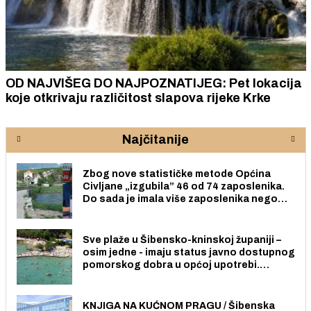
OD NAJVIŠEG DO NAJPOZNATIJEG: Pet lokacija
koje otkrivaju različitost slapova rijeke Krke
Najčitanije
Zbog nove statističke metode Općina
Civljane „izgubila” 46 od 74 zaposlenika.
Do sada je imala više zaposlenika nego
radno sposobnih osoba među svojih 170
stanovnika.
Sve plaže u Šibensko-kninskoj županiji –
osim jedne - imaju status javno dostupnog
pomorskog dobra u općoj upotrebi.
Pristup je slobodan i besplatan za sve
građane i posjetitelje.
KNJIGA NA KUĆNOM PRAGU / Šibenska