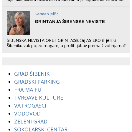
rade u Šibeniku ne postoji
Karmen Jelčić
GRINTANJA ŠIBENSKE NEVISTE
ŠIBENSKA NEVISTA OPET GRINTA:Slučaj AS EKO ili je li u
Šibeniku vuk pojeo magare, a profit ljubav prema životinjama?
GRAD ŠIBENIK
GRADSKI PARKING
FRA MA FU
TVRĐAVE KULTURE
VATROGASCI
VODOVOD
ZELENI GRAD
SOKOLARSKI CENTAR