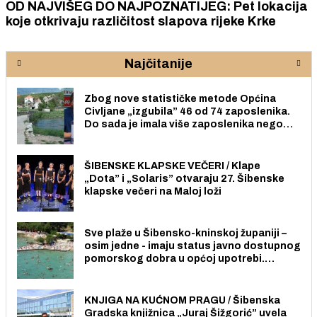
OD NAJVIŠEG DO NAJPOZNATIJEG: Pet lokacija
koje otkrivaju različitost slapova rijeke Krke
Najčitanije
Zbog nove statističke metode Općina
Civljane „izgubila” 46 od 74 zaposlenika.
Do sada je imala više zaposlenika nego
radno sposobnih osoba među svojih 170
stanovnika.
ŠIBENSKE KLAPSKE VEČERI / Klape
„Dota” i „Solaris” otvaraju 27. Šibenske
klapske večeri na Maloj loži
Sve plaže u Šibensko-kninskoj županiji –
osim jedne - imaju status javno dostupnog
pomorskog dobra u općoj upotrebi.
Pristup je slobodan i besplatan za sve
građane i posjetitelje.
KNJIGA NA KUĆNOM PRAGU / Šibenska
Gradska knjižnica „Juraj Šižgorić” uvela