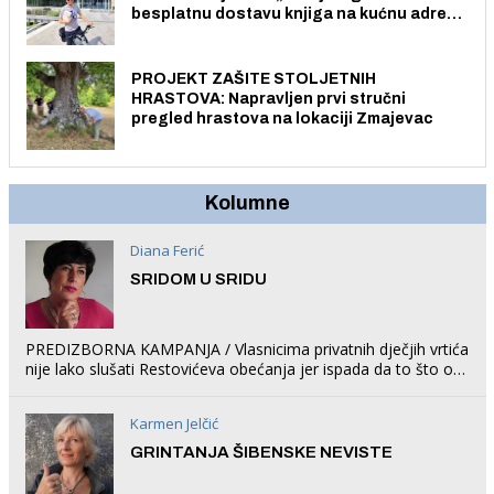
besplatnu dostavu knjiga na kućnu adresu
električnim biciklom.
PROJEKT ZAŠITE STOLJETNIH
HRASTOVA: Napravljen prvi stručni
pregled hrastova na lokaciji Zmajevac
Kolumne
Diana Ferić
SRIDOM U SRIDU
PREDIZBORNA KAMPANJA / Vlasnicima privatnih dječjih vrtića
nije lako slušati Restovićeva obećanja jer ispada da to što oni
rade u Šibeniku ne postoji
Karmen Jelčić
GRINTANJA ŠIBENSKE NEVISTE