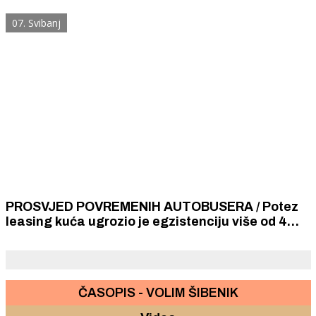
prijevoznici.
07. Svibanj
PROSVJED POVREMENIH AUTOBUSERA / Potez
leasing kuća ugrozio je egzistenciju više od 4
000 obitelji u Hrvatskoj
ČASOPIS - VOLIM ŠIBENIK