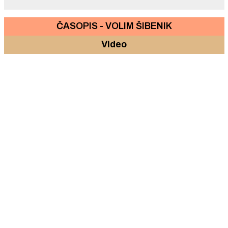
ČASOPIS - VOLIM ŠIBENIK
Video