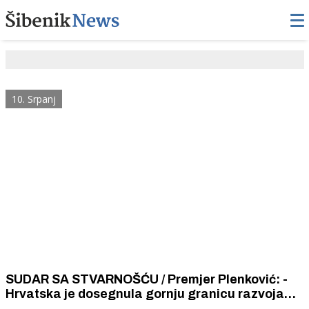
10. Srpanj
SUDAR SA STVARNOŠĆU / Premjer Plenković: -
Hrvatska je dosegnula gornju granicu razvoja
turizma. Limit je 21-22 milijuna gostiju i oko 110