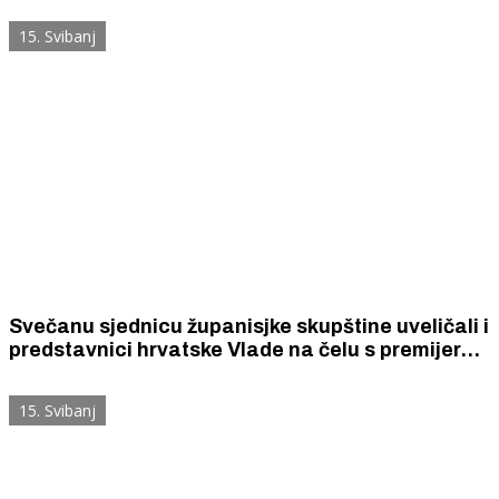
milijuna noćenja godišnje.
15. Svibanj
Svečanu sjednicu županisjke skupštine uveličali i
predstavnici hrvatske Vlade na čelu s premijerom
Plenkoviće, evo što su rekli govornici
15. Svibanj