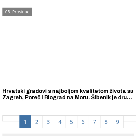
su ušle u EU 10 godina prije nje i 78 posto
razvijenosti EU.
05. Prosinac
Hrvatski gradovi s najboljom kvalitetom života su
Zagreb, Poreč i Biograd na Moru. Šibenik je drugi
u Hrvatskoj u kategoriji gospodarstva, a Drniš
treći u kategoriji obrazovanje i mladi
1
2
3
4
5
6
7
8
9