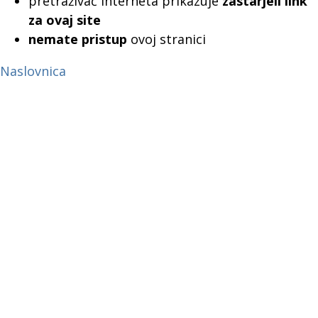
pretraživač interneta prikazuje
zastarjeli link
za ovaj site
nemate pristup
ovoj stranici
Naslovnica