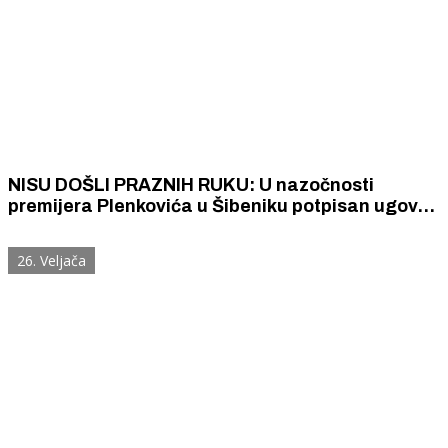
NISU DOŠLI PRAZNIH RUKU: U nazočnosti
premijera Plenkovića u Šibeniku potpisan ugovor
o dodjeli oko 10 milijuna bespovratnih sredstava
za novi vatrogasni dom
26. Veljača