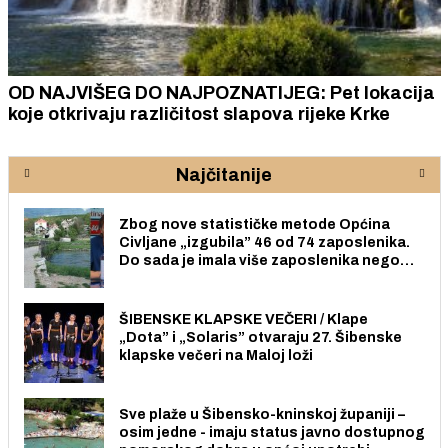
OD NAJVIŠEG DO NAJPOZNATIJEG: Pet lokacija
koje otkrivaju različitost slapova rijeke Krke
Najčitanije
Zbog nove statističke metode Općina
Civljane „izgubila” 46 od 74 zaposlenika.
Do sada je imala više zaposlenika nego
radno sposobnih osoba među svojih 170
stanovnika.
ŠIBENSKE KLAPSKE VEČERI / Klape
„Dota” i „Solaris” otvaraju 27. Šibenske
klapske večeri na Maloj loži
Sve plaže u Šibensko-kninskoj županiji –
osim jedne - imaju status javno dostupnog