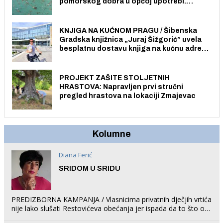
pomorskog dobra u općoj upotrebi.
Pristup je slobodan i besplatan za sve
građane i posjetitelje.
KNJIGA NA KUĆNOM PRAGU / Šibenska
Gradska knjižnica „Juraj Šižgorić” uvela
besplatnu dostavu knjiga na kućnu adresu
električnim biciklom.
PROJEKT ZAŠITE STOLJETNIH
HRASTOVA: Napravljen prvi stručni
pregled hrastova na lokaciji Zmajevac
Kolumne
Diana Ferić
SRIDOM U SRIDU
PREDIZBORNA KAMPANJA / Vlasnicima privatnih dječjih vrtića
nije lako slušati Restovićeva obećanja jer ispada da to što oni
rade u Šibeniku ne postoji