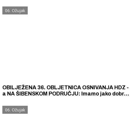
šibenskom brodogradilištu Shadow Nautics, zvat
će se „Šibenik“
06. Ožujak
OBILJEŽENA 36. OBLJETNICA OSNIVANJA HDZ -
a NA ŠIBENSKOM PODRUČJU: Imamo jako dobru
sinergiju skoro svih načelnika i gradonačelnika
na području Županije i snažnu političku vertikalu
06. Ožujak