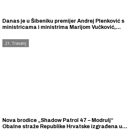
Danas je u Šibeniku premijer Andrej Plenković s
ministricama i ministrima Marijom Vučković,
Natašom Mikuš Žigman, Irenom Hrstić, Damirom
Habijanom i Tončijem Glavinom
21. Travanj
Nova brodice „Shadow Patrol 47 – Modrulj“
Obalne straže Republike Hrvatske izgrađena u