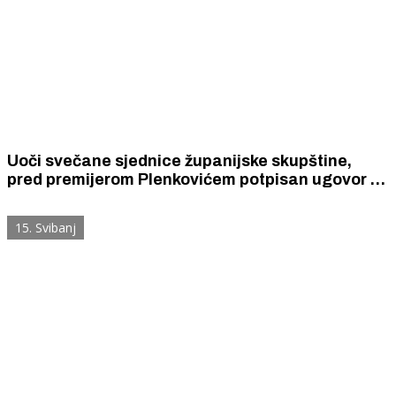
Uoči svečane sjednice županijske skupštine,
pred premijerom Plenkovićem potpisan ugovor za
aglomeraciju Srima - Vodice - Tribunj
15. Svibanj