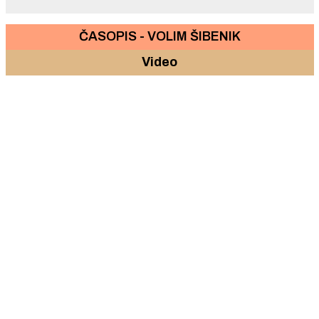
ČASOPIS - VOLIM ŠIBENIK
Video