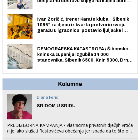
besplatnu dostavu knjiga na kućnu adresu
električnim biciklom.
Ivan Zoričić, trener Karate kluba „ Šibenik
1066” za djecu iz kvarta pretvorio svoju
garažu u igraonicu, postavio ljuljačke i
trampolin i organizirao dječje ljetno kino.
DEMOGRAFSKA KATASTROFA / Šibensko-
kninska županija izgubila 14 000
stanovnika, Šibenik 6500, Knin 5300, Drniš
1758, Skradin 625, Vodice 275...
Kolumne
Diana Ferić
SRIDOM U SRIDU
PREDIZBORNA KAMPANJA / Vlasnicima privatnih dječjih vrtića
nije lako slušati Restovićeva obećanja jer ispada da to što oni
rade u Šibeniku ne postoji