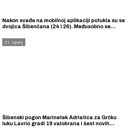
Nakon svađe na mobilnoj aplikaciji potukla su se
dvojica Šibenčana (24 i 26). Međusobno se
obračunavali građevinskim čekićem, nožem,
šakama, bocama i pepeljarom.
01. Lipanj
Šibenski pogon Marinetek Adriatica za Grčku
luku Lavrio gradi 19 valobrana i šest novih