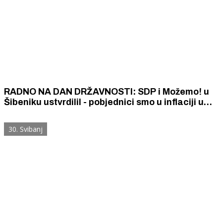
RADNO NA DAN DRŽAVNOSTI: SDP i Možemo! u
Šibeniku ustvrdiliI - pobjednici smo u inflaciji u
čitavoj eurozoni
30. Svibanj