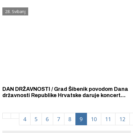
branitelja
28. Svibanj
DAN DRŽAVNOSTI / Grad Šibenik povodom Dana
državnosti Republike Hrvatske daruje koncert
klape „Intrade“ na Poljani
4
5
6
7
8
9
10
11
12