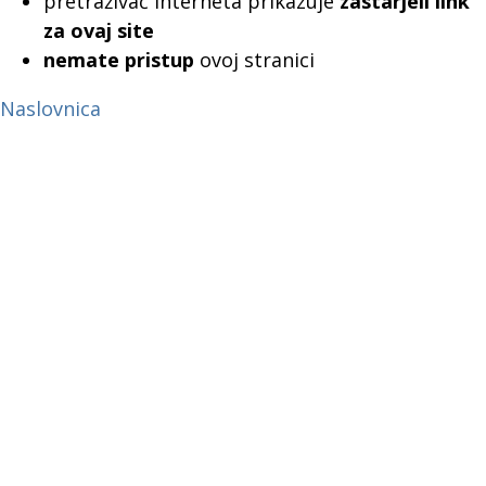
pretraživač interneta prikazuje
zastarjeli link
za ovaj site
nemate pristup
ovoj stranici
Naslovnica