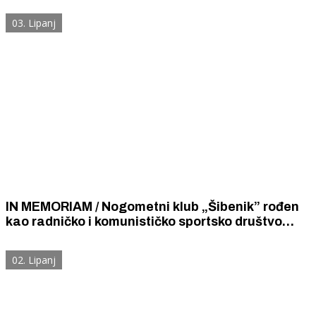
03. Lipanj
IN MEMORIAM / Nogometni klub „Šibenik” rođen
kao radničko i komunističko sportsko društvo
umro je u 94. godini života kao hrvatski
poduzetnički sport business klub.
02. Lipanj