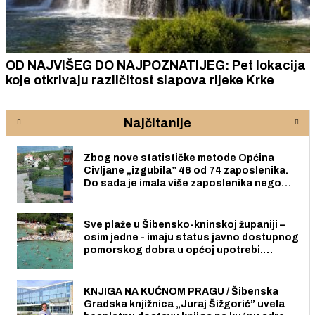
OD NAJVIŠEG DO NAJPOZNATIJEG: Pet lokacija
koje otkrivaju različitost slapova rijeke Krke
Najčitanije
Zbog nove statističke metode Općina
Civljane „izgubila” 46 od 74 zaposlenika.
Do sada je imala više zaposlenika nego
radno sposobnih osoba među svojih 170
stanovnika.
Sve plaže u Šibensko-kninskoj županiji –
osim jedne - imaju status javno dostupnog
pomorskog dobra u općoj upotrebi.
Pristup je slobodan i besplatan za sve
građane i posjetitelje.
KNJIGA NA KUĆNOM PRAGU / Šibenska
Gradska knjižnica „Juraj Šižgorić” uvela