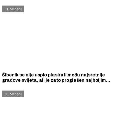
gatova od armiranobetonskih Heavy Duty
pontona dugih gotovo 500 metara.
31. Svibanj
Šibenik se nije uspio plasirati među najsretnije
gradove svijeta, ali je zato proglašen najboljim
gradom u Hrvatskoj za život u mirovini
30. Svibanj