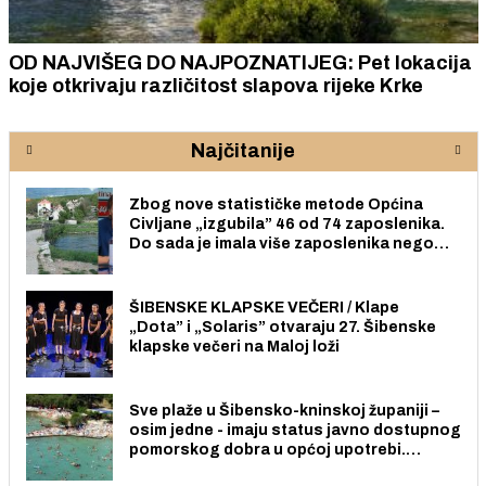
OD NAJVIŠEG DO NAJPOZNATIJEG: Pet lokacija
koje otkrivaju različitost slapova rijeke Krke
Najčitanije
Zbog nove statističke metode Općina
Civljane „izgubila” 46 od 74 zaposlenika.
Do sada je imala više zaposlenika nego
radno sposobnih osoba među svojih 170
stanovnika.
ŠIBENSKE KLAPSKE VEČERI / Klape
„Dota” i „Solaris” otvaraju 27. Šibenske
klapske večeri na Maloj loži
Sve plaže u Šibensko-kninskoj županiji –
osim jedne - imaju status javno dostupnog
pomorskog dobra u općoj upotrebi.
Pristup je slobodan i besplatan za sve