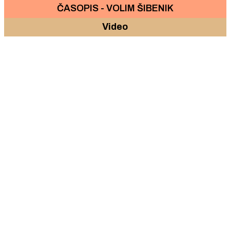
ČASOPIS - VOLIM ŠIBENIK
Video