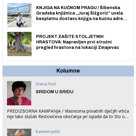
građane i posjetitelje.
KNJIGA NA KUĆNOM PRAGU / Šibenska
Gradska knjižnica „Juraj Šižgorić” uvela
besplatnu dostavu knjiga na kućnu adresu
električnim biciklom.
PROJEKT ZAŠITE STOLJETNIH
HRASTOVA: Napravljen prvi stručni
pregled hrastova na lokaciji Zmajevac
Kolumne
Diana Ferić
SRIDOM U SRIDU
PREDIZBORNA KAMPANJA / Vlasnicima privatnih dječjih vrtića
nije lako slušati Restovićeva obećanja jer ispada da to što oni
rade u Šibeniku ne postoji
Karmen Jelčić