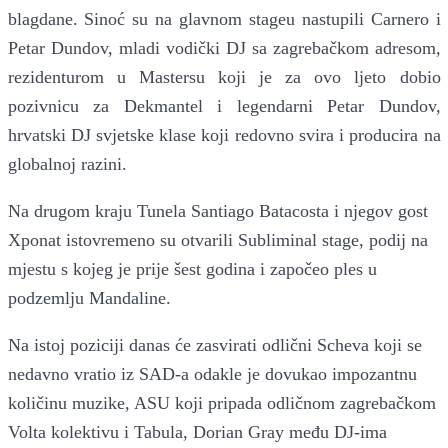
blagdane. Sinoć su na
glavn
om
stage
u nastupili
Carnero i
Petar Dundov, mladi vodički DJ sa zagrebačkom adresom,
rezidenturom u Mastersu koji je za ovo ljeto dobio
pozivnicu za Dekmantel i legendarni Petar Dundov,
hrvatski DJ svjetske klase koji redovno svira i producira na
globalnoj razini.
Na drugom kraju Tunela Santiago Batacosta i njegov gost
Xponat istovremeno su otvarili Subliminal stage, podij na
mjestu s kojeg je prije šest godina i započeo ples u
podzemlju Mandaline.
Na istoj poziciji danas će zasvirati odlični Scheva koji se
nedavno vratio iz SAD-a odakle je dovukao impozantnu
količinu muzike, ASU koji pripada odličnom zagrebačkom
Volta kolektivu i Tabula, Dorian Gray među DJ-ima