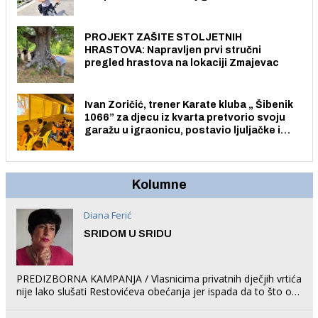
električnim biciklom.
PROJEKT ZAŠITE STOLJETNIH
HRASTOVA: Napravljen prvi stručni
pregled hrastova na lokaciji Zmajevac
Ivan Zoričić, trener Karate kluba „ Šibenik
1066” za djecu iz kvarta pretvorio svoju
garažu u igraonicu, postavio ljuljačke i
trampolin i organizirao dječje ljetno kino.
Kolumne
Diana Ferić
SRIDOM U SRIDU
PREDIZBORNA KAMPANJA / Vlasnicima privatnih dječjih vrtića
nije lako slušati Restovićeva obećanja jer ispada da to što oni
rade u Šibeniku ne postoji