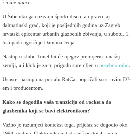
i indie dance.
U Šibeniku ga nazivaju šporki disco, a upravo taj
dalmatinski grad, koji je posljednjih godina uz Zagreb
hrvatski epicentar urbanih glazbenih zbivanja, u subotu, 1.
listopada ugošćuje Damona Jeeja.
Nastup u klubu Tunel bit će njegov premijerni u našoj
zemlji, a i klub je za tu prigodu spremljen u
posebno ruho
.
Ususret nastupu na portalu RatCat popričali su s ovim DJ-
em i producentom.
Kako se dogodila vaša tranzicija od rockera do
glazbenika koji se bavi elektronikom?
Važno je razumjeti kontekst toga, prijelaz se dogodio oko
1994. godine. Elektronika je tada već postojala, no u