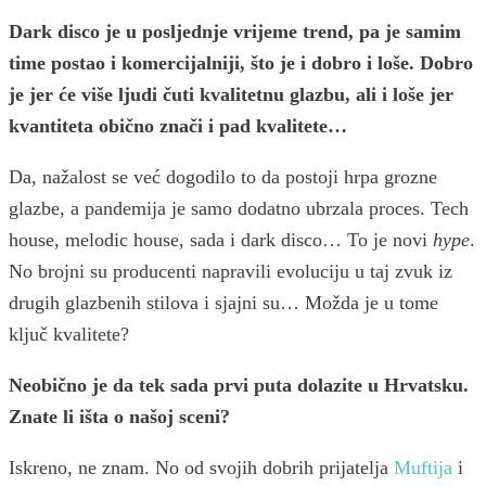
Dark disco je u posljednje vrijeme trend, pa je samim
time postao i komercijalniji, što je i dobro i loše. Dobro
je jer će više ljudi čuti kvalitetnu glazbu, ali i loše jer
kvantiteta obično znači i pad kvalitete…
Da, nažalost se već dogodilo to da postoji hrpa grozne
glazbe, a pandemija je samo dodatno ubrzala proces. Tech
house, melodic house, sada i dark disco… To je novi
hype
.
No brojni su producenti napravili evoluciju u taj zvuk iz
drugih glazbenih stilova i sjajni su… Možda je u tome
ključ kvalitete?
Neobično je da tek sada prvi puta dolazite u Hrvatsku.
Znate li išta o našoj sceni?
Iskreno, ne znam. No od svojih dobrih prijatelja
Muftija
i