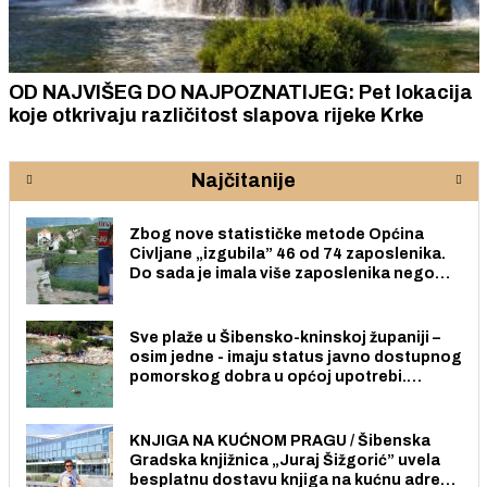
OD NAJVIŠEG DO NAJPOZNATIJEG: Pet lokacija
koje otkrivaju različitost slapova rijeke Krke
Najčitanije
Zbog nove statističke metode Općina
Civljane „izgubila” 46 od 74 zaposlenika.
Do sada je imala više zaposlenika nego
radno sposobnih osoba među svojih 170
stanovnika.
Sve plaže u Šibensko-kninskoj županiji –
osim jedne - imaju status javno dostupnog
pomorskog dobra u općoj upotrebi.
Pristup je slobodan i besplatan za sve
građane i posjetitelje.
KNJIGA NA KUĆNOM PRAGU / Šibenska
Gradska knjižnica „Juraj Šižgorić” uvela
besplatnu dostavu knjiga na kućnu adresu