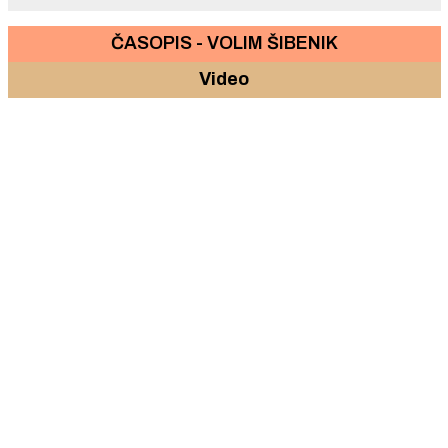
ČASOPIS - VOLIM ŠIBENIK
Video