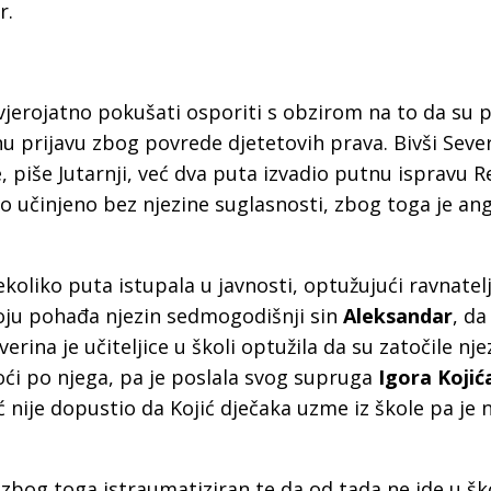
a
r.
vjerojatno pokušati osporiti s obzirom na to da su p
u prijavu zbog povrede djetetovih prava. Bivši Sever
, piše Jutarnji, već dva puta izvadio putnu ispravu 
 to učinjeno bez njezine suglasnosti, zbog toga je ang
ekoliko puta istupala u javnosti, optužujući ravnatelj
koju pohađa njezin sedmogodišnji sin
Aleksandar
, da
rina je učiteljice u školi optužila da su zatočile nje
ći po njega, pa je poslala svog supruga
Igora Kojić
ć nije dopustio da Kojić dječaka uzme iz škole pa je
n zbog toga istraumatiziran te da od tada ne ide u šk