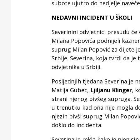
Puljanim
subote ujutro do nedjelje naveče
NEDAVNI INCIDENT U ŠKOLI
Severinini odvjetnici presudu će 
Milana Popovića podnijeli kaznen
suprug Milan Popović za dijete je
Srbije. Severina, koja tvrdi da je
odvjetnika u Srbiji.
Posljednjih tjedana Severina je n
Matija Gubec,
Ljiljanu Klinger
, 
strani njenog bivšeg supruga. Seve
u trenutku kad ona nije mogla do
njezin bivši suprug Milan Popovi
došlo do incidenta.
Severina je rekla kako je njen si