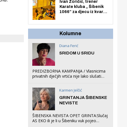
Zmajevac
Ivan Zoričić, trener
Karate kluba „ Šibenik
1066” za djecu iz kvarta
pretvorio svoju garažu
u igraonicu, postavio
ljuljačke i trampolin i
organizirao dječje
Kolumne
ljetno kino.
Diana Ferić
SRIDOM U SRIDU
PREDIZBORNA KAMPANJA / Vlasnicima
privatnih dječjih vrtića nije lako slušati
Restovićeva obećanja jer ispada da to
što oni rade u Šibeniku ne postoji
Karmen Jelčić
GRINTANJA ŠIBENSKE
NEVISTE
ŠIBENSKA NEVISTA OPET GRINTA:Slučaj
AS EKO ili je li u Šibeniku vuk pojeo
magare, a profit ljubav prema