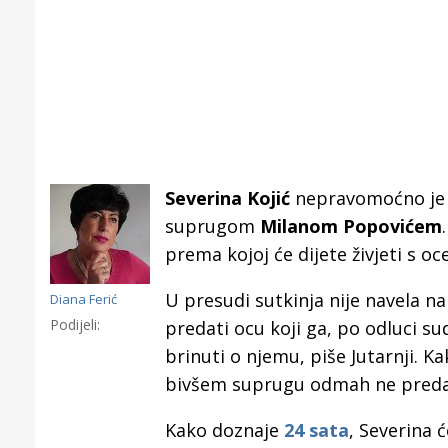
Severina Kojić
nepravomoćno je iz
suprugom
Milanom Popovićem
prema kojoj će dijete živjeti s o
U presudi sutkinja nije navela na 
Diana Ferić
Podijeli:
predati ocu koji ga, po odluci su
brinuti o njemu, piše Jutarnji. K
bivšem suprugu odmah ne preda 
Gornji tok
Otkrijte h
Kako doznaje
24 sata
, Severina 
edukativnom kampusu 