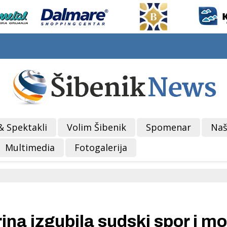
& Spektakli
Volim Šibenik
Spomenar
Naš
Multimedia
Fotogalerija
 izgubila sudski spor i mo