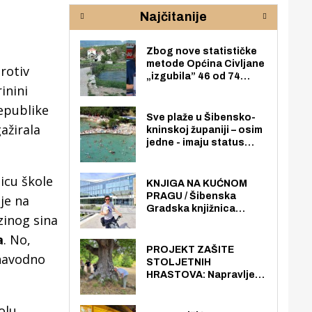
rijeke Krke
sud
Najčitanije
pod
zaj
Zbog nove statističke
metode Općina Civljane
rotiv
„izgubila” 46 od 74
inini
zaposlenika. Do sada je
imala više zaposlenika
Republike
nego radno sposobnih
Sve plaže u Šibensko-
ažirala
osoba među svojih 170
kninskoj županiji – osim
stanovnika.
jedne - imaju status
javno dostupnog
pomorskog dobra u
icu škole
općoj upotrebi. Pristup
KNJIGA NA KUĆNOM
je slobodan i besplatan
PRAGU / Šibenska
 je na
za sve građane i
Gradska knjižnica
zinog sina
posjetitelje.
„Juraj Šižgorić” uvela
besplatnu dostavu
a
. No,
knjiga na kućnu adresu
PROJEKT ZAŠITE
 navodno
električnim biciklom.
STOLJETNIH
HRASTOVA: Napravljen
prvi stručni pregled
hrastova na lokaciji
olu.