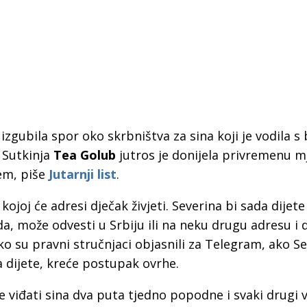
gubila spor oko skrbništva za sina koji je vodila s 
. Sutkinja
Tea Golub
jutros je donijela privremenu m
cem, piše
Jutarnji list
.
kojoj će adresi dječak živjeti. Severina bi sada dijete
da, može odvesti u Srbiju ili na neku drugu adresu i d
ako su pravni stručnjaci objasnili za Telegram, ako S
dijete, kreće postupak ovrhe.
 Krke iz prve ruke -
Šibenik spreman za dol
ostel Titius u
električnih autobusa: i
će viđati sina dva puta tjedno popodne i svaki drugi 
NP Krka u
12 punionica na kolodvo