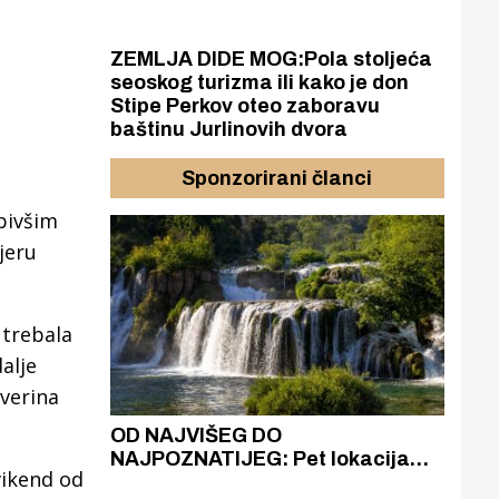
ZEMLJA DIDE MOG:Pola stoljeća
seoskog turizma ili kako je don
Stipe Perkov oteo zaboravu
baštinu Jurlinovih dvora
Sponzorirani članci
bivšim
jeru
 trebala
alje
everina
azak
OD NAJVIŠEG DO
ZA
zgrađeno
NAJPOZNATIJEG: Pet lokacija
AKA
vikend od
ru
koje otkrivaju različitost slapova
isku