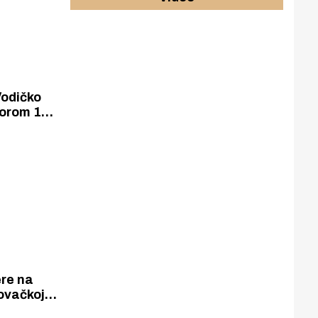
Vodičko
zorom 13
re na
rovačkoj