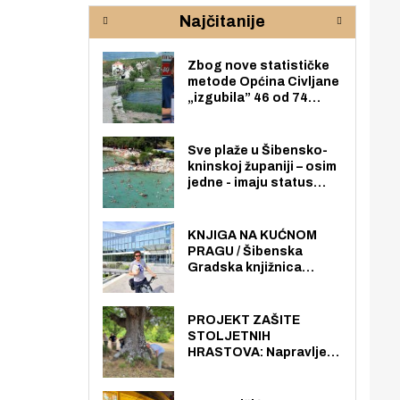
rijeke Krke
sud
Najčitanije
pod
zaj
Zbog nove statističke
metode Općina Civljane
„izgubila” 46 od 74
zaposlenika. Do sada je
imala više zaposlenika
nego radno sposobnih
Sve plaže u Šibensko-
osoba među svojih 170
kninskoj županiji – osim
stanovnika.
jedne - imaju status
javno dostupnog
pomorskog dobra u
općoj upotrebi. Pristup
KNJIGA NA KUĆNOM
je slobodan i besplatan
PRAGU / Šibenska
za sve građane i
Gradska knjižnica
posjetitelje.
„Juraj Šižgorić” uvela
besplatnu dostavu
knjiga na kućnu adresu
PROJEKT ZAŠITE
električnim biciklom.
STOLJETNIH
HRASTOVA: Napravljen
prvi stručni pregled
hrastova na lokaciji