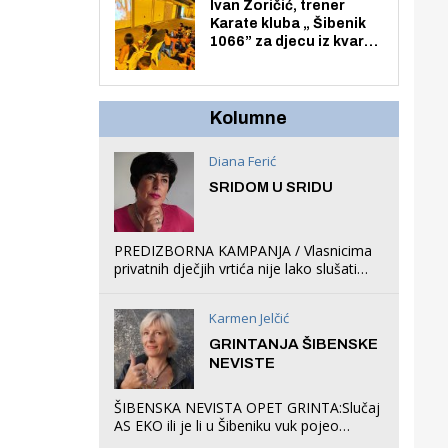
Zmajevac
Ivan Zoričić, trener
Karate kluba „ Šibenik
1066” za djecu iz kvarta
pretvorio svoju garažu
u igraonicu, postavio
ljuljačke i trampolin i
organizirao dječje
Kolumne
ljetno kino.
Diana Ferić
SRIDOM U SRIDU
PREDIZBORNA KAMPANJA / Vlasnicima
privatnih dječjih vrtića nije lako slušati
Restovićeva obećanja jer ispada da to
što oni rade u Šibeniku ne postoji
Karmen Jelčić
GRINTANJA ŠIBENSKE
NEVISTE
ŠIBENSKA NEVISTA OPET GRINTA:Slučaj
AS EKO ili je li u Šibeniku vuk pojeo
magare, a profit ljubav prema