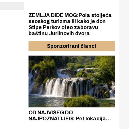
ZEMLJA DIDE MOG:Pola stoljeća
seoskog turizma ili kako je don
Stipe Perkov oteo zaboravu
baštinu Jurlinovih dvora
Sponzorirani članci
azak
OD NAJVIŠEG DO
ZA
zgrađeno
NAJPOZNATIJEG: Pet lokacija
AKA
ru
koje otkrivaju različitost slapova
isku