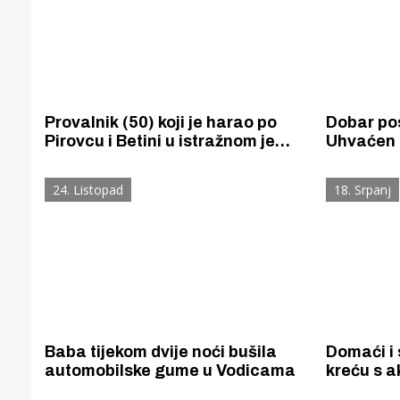
Provalnik (50) koji je harao po
Dobar pos
Pirovcu i Betini u istražnom je
Uhvaćen k
zatvoru. Krao je sve od posteljine
provalnik
i vodokotlića do bicikla i solarnih
24. Listopad
18. Srpanj
panela.
Baba tijekom dvije noći bušila
Domaći i 
automobilske gume u Vodicama
kreću s 
turistima