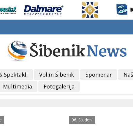
& Spektakli
Volim Šibenik
Spomenar
Naš
Multimedia
Fotogalerija
c
06. Studeni