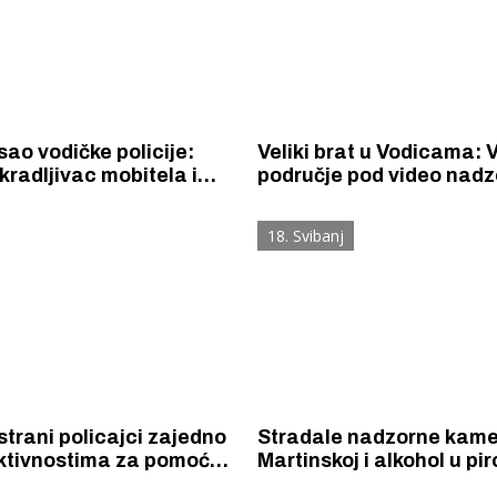
ao vodičke policije:
Veliki brat u Vodicama: 
radljivac mobitela i
područje pod video nad
kamera
18. Svibanj
strani policajci zajedno
Stradale nadzorne kame
aktivnostima za pomoć
Martinskoj i alkohol u pi
 'Sigurna turistička
vikendici