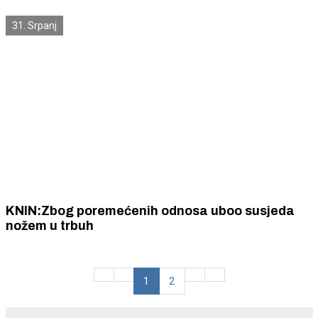
reznih rana, ali je preživio.
31. Srpanj
KNIN:Zbog poremećenih odnosa uboo susjeda
nožem u trbuh
1
2