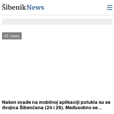
02. Lipanj
Nakon svađe na mobilnoj aplikaciji potukla su se
dvojica Šibenčana (24 i 26). Međusobno se
obračunavali građevinskim čekićem, nožem,