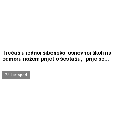
Trećaš u jednoj šibenskoj osnovnoj školi na
odmoru nožem prijetio šestašu, i prije se
neprimjereno ponašao
23. Listopad