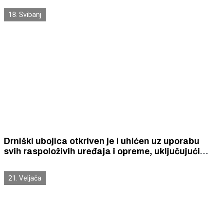
šakama, bocama i pepeljarom.
18. Svibanj
Drniški ubojica otkriven je i uhićen uz uporabu
svih raspoloživih uređaja i opreme, uključujući
helihopter i bespilotne letjelice. Bio je naoružan
vatrenim oružjem i nožem.
21. Veljača