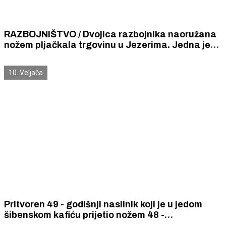
RAZBOJNIŠTVO / Dvojica razbojnika naoružana
nožem pljačkala trgovinu u Jezerima. Jedna je
zaposlenica ozlijeđena.
10. Veljača
Pritvoren 49 - godišnji nasilnik koji je u jedom
šibenskom kafiću prijetio nožem 48 -
godišnjakinji i šipkom udario 42- godišnjaka