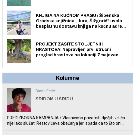
Pristup je slobodan i besplatan za sve
građane i posjetitelje.
KNJIGA NA KUĆNOM PRAGU / Šibenska
Gradska knjižnica „Juraj Šižgorić” uvela
besplatnu dostavu knjiga na kućnu adresu
električnim biciklom.
PROJEKT ZAŠITE STOLJETNIH
HRASTOVA: Napravljen prvi stručni
pregled hrastova na lokaciji Zmajevac
Kolumne
Diana Ferić
SRIDOM U SRIDU
PREDIZBORNA KAMPANJA / Vlasnicima privatnih dječjih vrtića
nije lako slušati Restovićeva obećanja jer ispada da to što oni
rade u Šibeniku ne postoji