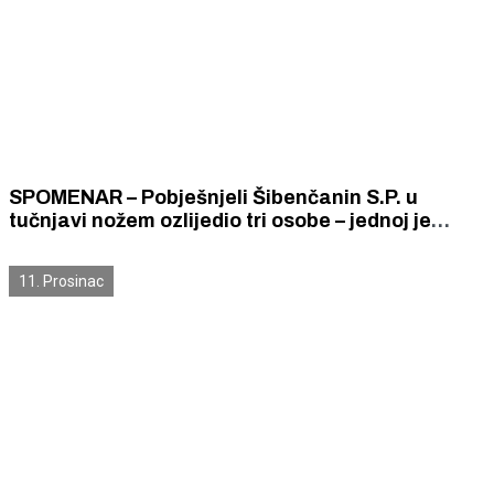
SPOMENAR – Pobješnjeli Šibenčanin S.P. u
tučnjavi nožem ozlijedio tri osobe – jednoj je
odsjekao tri prsta na desnoj ruci, a dvjema po
jedan prst na lijevoj ruci. Pravdao se da ga je
11. Prosinac
smantala južina.