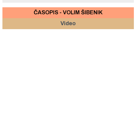
ČASOPIS - VOLIM ŠIBENIK
Video