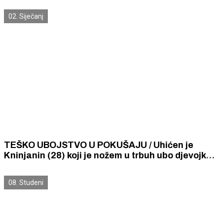
02. Siječanj
TEŠKO UBOJSTVO U POKUŠAJU / Uhićen je
Kninjanin (28) koji je nožem u trbuh ubo djevojku
(21) s namjerom da je ubije
08. Studeni