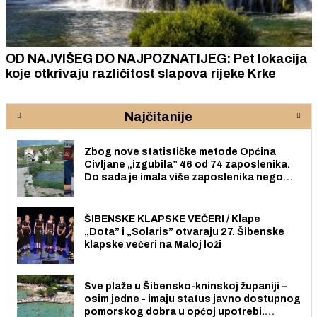
OD NAJVIŠEG DO NAJPOZNATIJEG: Pet lokacija
koje otkrivaju različitost slapova rijeke Krke
Najčitanije
Zbog nove statističke metode Općina
Civljane „izgubila” 46 od 74 zaposlenika.
Do sada je imala više zaposlenika nego
radno sposobnih osoba među svojih 170
stanovnika.
ŠIBENSKE KLAPSKE VEČERI / Klape
„Dota” i „Solaris” otvaraju 27. Šibenske
klapske večeri na Maloj loži
Sve plaže u Šibensko-kninskoj županiji –
osim jedne - imaju status javno dostupnog
pomorskog dobra u općoj upotrebi.