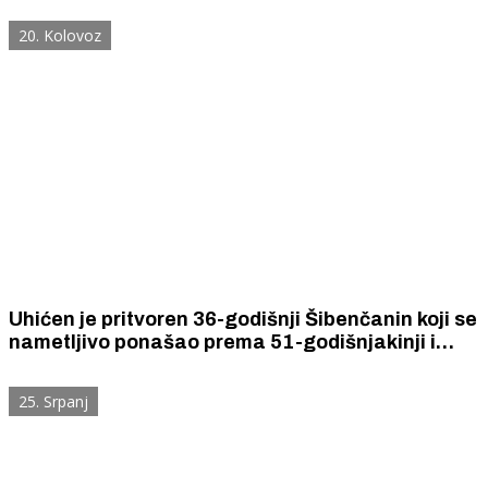
20. Kolovoz
Uhićen je pritvoren 36-godišnji Šibenčanin koji se
nametljivo ponašao prema 51-godišnjakinji i
uspostavljao neželjeni kontakt s njom.
25. Srpanj