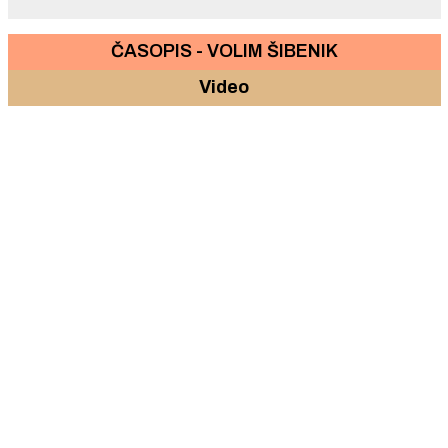
ČASOPIS - VOLIM ŠIBENIK
Video