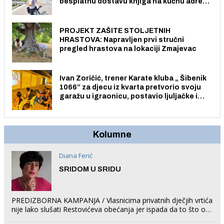
besplatnu dostavu knjiga na kućnu adresu
električnim biciklom.
PROJEKT ZAŠITE STOLJETNIH
HRASTOVA: Napravljen prvi stručni
pregled hrastova na lokaciji Zmajevac
Ivan Zoričić, trener Karate kluba „ Šibenik
1066” za djecu iz kvarta pretvorio svoju
garažu u igraonicu, postavio ljuljačke i
trampolin i organizirao dječje ljetno kino.
Kolumne
Diana Ferić
SRIDOM U SRIDU
PREDIZBORNA KAMPANJA / Vlasnicima privatnih dječjih vrtića
nije lako slušati Restovićeva obećanja jer ispada da to što oni
rade u Šibeniku ne postoji