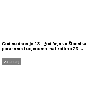
Godinu dana je 43 - godišnjak u Šibeniku
porukama i ucjenama maltretirao 26 -
godišnjakinju, pritvoren je
23. Srpanj