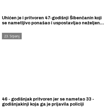
Uhićen je i pritvoren 47-godišnji Šibenčanin koji
se nametljivo ponašao i uspostavljao neželjene
kontakte s 33-godišnjakinjom
23. Srpanj
46 - godišnjak pritvoren jer se nametao 33 -
godišnjakinji koja ga je prijavila policiji