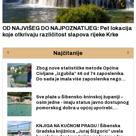
OD NAJVIŠEG DO NAJPOZNATIJEG: Pet lokacija
koje otkrivaju različitost slapova rijeke Krke
Najčitanije
Zbog nove statističke metode Općina
Civljane „izgubila” 46 od 74 zaposlenika.
Do sada je imala više zaposlenika nego
radno sposobnih osoba među svojih 170
stanovnika.
Sve plaže u Šibensko-kninskoj županiji –
osim jedne - imaju status javno dostupnog
pomorskog dobra u općoj upotrebi.
Pristup je slobodan i besplatan za sve
građane i posjetitelje.
KNJIGA NA KUĆNOM PRAGU / Šibenska
Gradska knjižnica „Juraj Šižgorić” uvela