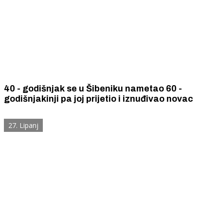
40 - godišnjak se u Šibeniku nametao 60 -
godišnjakinji pa joj prijetio i iznuđivao novac
27. Lipanj