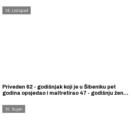
nametljivog ponašanja prema 41-godišnjakinji
18. Listopad
Priveden 62 - godišnjak koji je u Šibeniku pet
godina opsjedao i maltretirao 47 - godišnju ženu
pa ga je prijavila policiji
30. Rujan