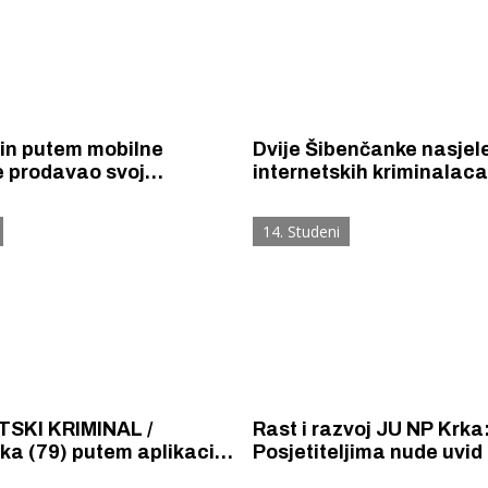
in putem mobilne
Dvije Šibenčanke nasjele
e prodavao svoj
internetskih kriminalaca 
 pa mu online razbojnici
su da novac uplaćuju čl
9. eura.
obitelji pa lopovima „da
14. Studeni
svaka po 1250 eura
SKI KRIMINAL /
Rast i razvoj JU NP Krka
a (79) putem aplikacije
Posjetiteljima nude uvid
lu ulagala u plemenite
proširenu stvarnost kršk