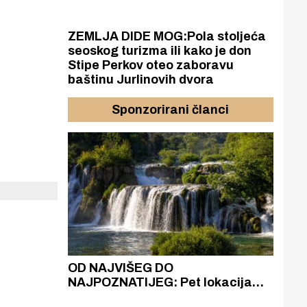
ZEMLJA DIDE MOG:Pola stoljeća
seoskog turizma ili kako je don
Stipe Perkov oteo zaboravu
baštinu Jurlinovih dvora
Sponzorirani članci
azak
OD NAJVIŠEG DO
ZA
zgrađeno
NAJPOZNATIJEG: Pet lokacija
AKA
ru
koje otkrivaju različitost slapova
isku