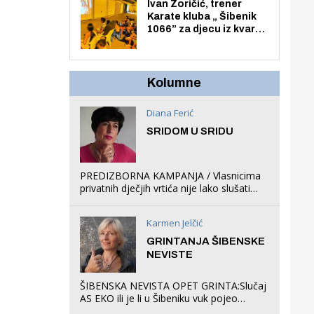
Zmajevac
Ivan Zoričić, trener
Karate kluba „ Šibenik
1066” za djecu iz kvarta
pretvorio svoju garažu
u igraonicu, postavio
ljuljačke i trampolin i
organizirao dječje
Kolumne
ljetno kino.
Diana Ferić
SRIDOM U SRIDU
PREDIZBORNA KAMPANJA / Vlasnicima
privatnih dječjih vrtića nije lako slušati
Restovićeva obećanja jer ispada da to
što oni rade u Šibeniku ne postoji
Karmen Jelčić
GRINTANJA ŠIBENSKE
NEVISTE
ŠIBENSKA NEVISTA OPET GRINTA:Slučaj
AS EKO ili je li u Šibeniku vuk pojeo
magare, a profit ljubav prema