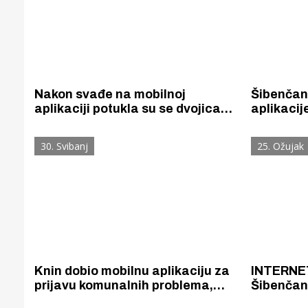
Nakon svađe na mobilnoj
Šibenčan
aplikaciji potukla su se dvojica
aplikacij
Šibenčana (24 i 26). Međusobno
namještaj
se obračunavali građevinskim
ukrali 98
30. Svibanj
25. Ožujak
čekićem, nožem, šakama,
bocama i pepeljarom.
Knin dobio mobilnu aplikaciju za
INTERNET
prijavu komunalnih problema,
Šibenčank
uvid u svoje i gradske račune te
na mobite