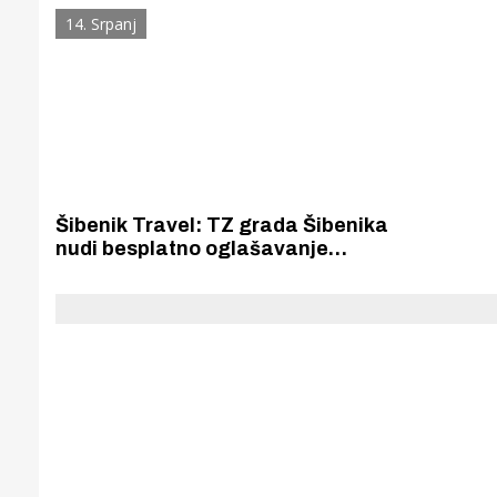
čak i e-referendum o važnim
metale i 
14. Srpanj
gradskim pitanjima.
ostala be
Šibenik Travel: TZ grada Šibenika
nudi besplatno oglašavanje
iznajmljivačima apartmana
Gornji tok
Otkrijte h
edukativnom kampusu 