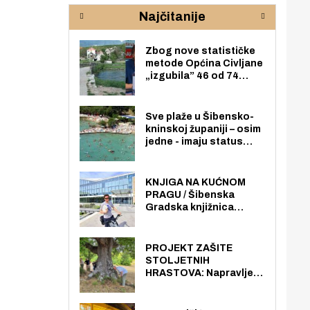
rijeke Krke
sud
Najčitanije
pod
zaj
Zbog nove statističke
metode Općina Civljane
„izgubila” 46 od 74
zaposlenika. Do sada je
imala više zaposlenika
nego radno sposobnih
Sve plaže u Šibensko-
osoba među svojih 170
kninskoj županiji – osim
stanovnika.
jedne - imaju status
javno dostupnog
pomorskog dobra u
općoj upotrebi. Pristup
KNJIGA NA KUĆNOM
je slobodan i besplatan
PRAGU / Šibenska
za sve građane i
Gradska knjižnica
posjetitelje.
„Juraj Šižgorić” uvela
besplatnu dostavu
knjiga na kućnu adresu
PROJEKT ZAŠITE
električnim biciklom.
STOLJETNIH
HRASTOVA: Napravljen
prvi stručni pregled
hrastova na lokaciji