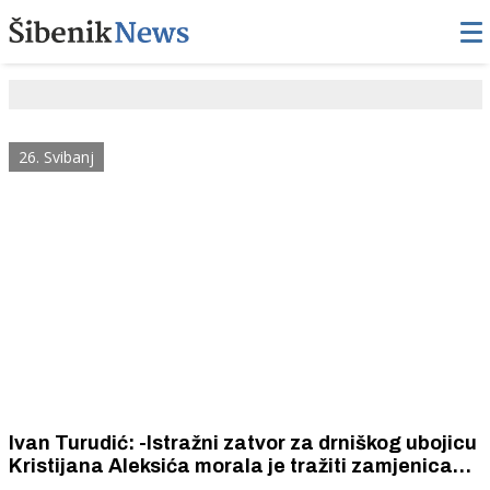
26. Svibanj
Ivan Turudić: -Istražni zatvor za drniškog ubojicu
Kristijana Aleksića morala je tražiti zamjenica
općinskog državnog odvjetnika u Šibeniku, ali