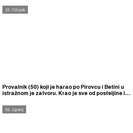
ona ne može kazneno odgovarati za svoje
20. Ožujak
odluke.
Provalnik (50) koji je harao po Pirovcu i Betini u
istražnom je zatvoru. Krao je sve od posteljine i
vodokotlića do bicikla i solarnih panela.
06. Lipanj