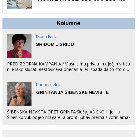
1758, Skradin 625, Vodice 275...
Kolumne
Diana Ferić
SRIDOM U SRIDU
PREDIZBORNA KAMPANJA / Vlasnicima privatnih dječjih vrtića
nije lako slušati Restovićeva obećanja jer ispada da to što oni
rade u Šibeniku ne postoji
Karmen Jelčić
GRINTANJA ŠIBENSKE NEVISTE
ŠIBENSKA NEVISTA OPET GRINTA:Slučaj AS EKO ili je li u
Šibeniku vuk pojeo magare, a profit ljubav prema životinjama?