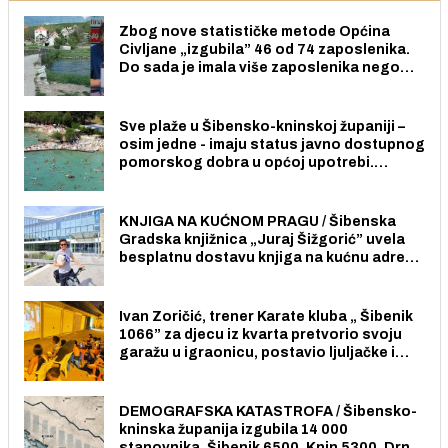
Zbog nove statističke metode Općina
Civljane „izgubila” 46 od 74 zaposlenika.
Do sada je imala više zaposlenika nego
radno sposobnih osoba među svojih 170
stanovnika.
Sve plaže u Šibensko-kninskoj županiji –
osim jedne - imaju status javno dostupnog
pomorskog dobra u općoj upotrebi.
Pristup je slobodan i besplatan za sve
građane i posjetitelje.
KNJIGA NA KUĆNOM PRAGU / Šibenska
Gradska knjižnica „Juraj Šižgorić” uvela
besplatnu dostavu knjiga na kućnu adresu
električnim biciklom.
Ivan Zoričić, trener Karate kluba „ Šibenik
1066” za djecu iz kvarta pretvorio svoju
garažu u igraonicu, postavio ljuljačke i
trampolin i organizirao dječje ljetno kino.
DEMOGRAFSKA KATASTROFA / Šibensko-
kninska županija izgubila 14 000
stanovnika, Šibenik 6500, Knin 5300, Drniš