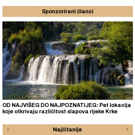
Sponzorirani članci
OD NAJVIŠEG DO NAJPOZNATIJEG: Pet lokacija
koje otkrivaju različitost slapova rijeke Krke
Najčitanije