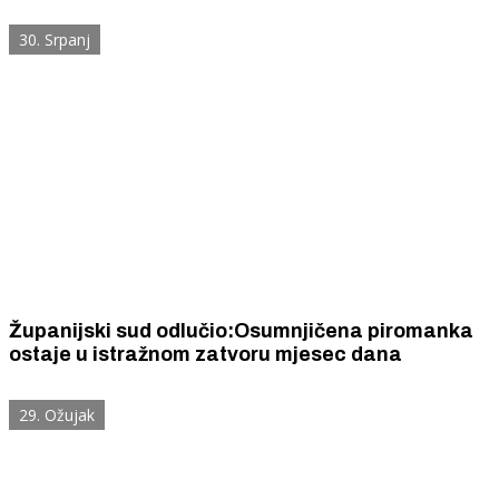
je bitno za izlazak iz zatvora
30. Srpanj
Županijski sud odlučio:Osumnjičena piromanka
ostaje u istražnom zatvoru mjesec dana
29. Ožujak