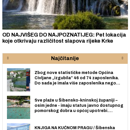
OD NAJVIŠEG DO NAJPOZNATIJEG: Pet lokacija
koje otkrivaju različitost slapova rijeke Krke
Najčitanije
Zbog nove statističke metode Općina
Civljane „izgubila” 46 od 74 zaposlenika.
Do sada je imala više zaposlenika nego
radno sposobnih osoba među svojih 170
stanovnika.
Sve plaže u Šibensko-kninskoj županiji –
osim jedne - imaju status javno dostupnog
pomorskog dobra u općoj upotrebi.
Pristup je slobodan i besplatan za sve
građane i posjetitelje.
KNJIGA NA KUĆNOM PRAGU / Šibenska