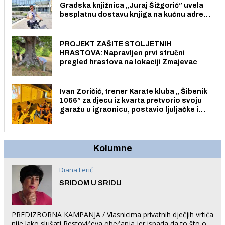
Gradska knjižnica „Juraj Šižgorić” uvela
besplatnu dostavu knjiga na kućnu adresu
električnim biciklom.
PROJEKT ZAŠITE STOLJETNIH
HRASTOVA: Napravljen prvi stručni
pregled hrastova na lokaciji Zmajevac
Ivan Zoričić, trener Karate kluba „ Šibenik
1066” za djecu iz kvarta pretvorio svoju
garažu u igraonicu, postavio ljuljačke i
trampolin i organizirao dječje ljetno kino.
Kolumne
Diana Ferić
SRIDOM U SRIDU
PREDIZBORNA KAMPANJA / Vlasnicima privatnih dječjih vrtića
nije lako slušati Restovićeva obećanja jer ispada da to što oni