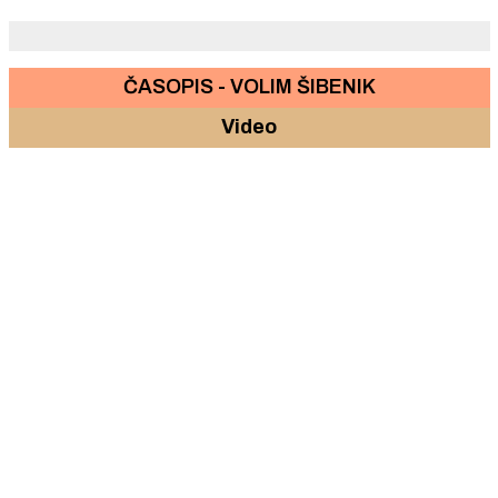
ČASOPIS - VOLIM ŠIBENIK
Video