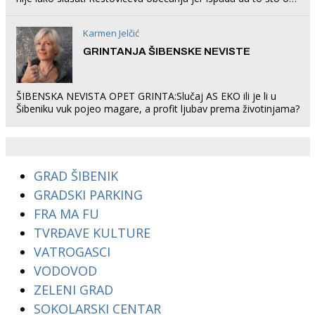
rade u Šibeniku ne postoji
Karmen Jelčić
GRINTANJA ŠIBENSKE NEVISTE
ŠIBENSKA NEVISTA OPET GRINTA:Slučaj AS EKO ili je li u
Šibeniku vuk pojeo magare, a profit ljubav prema životinjama?
GRAD ŠIBENIK
GRADSKI PARKING
FRA MA FU
TVRĐAVE KULTURE
VATROGASCI
VODOVOD
ZELENI GRAD
SOKOLARSKI CENTAR