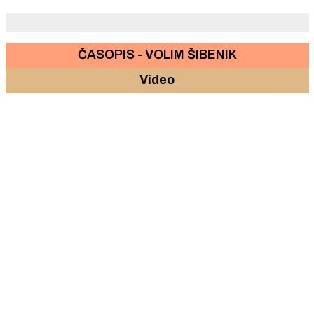
ČASOPIS - VOLIM ŠIBENIK
Video