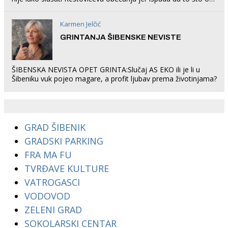
rade u Šibeniku ne postoji
Karmen Jelčić
GRINTANJA ŠIBENSKE NEVISTE
ŠIBENSKA NEVISTA OPET GRINTA:Slučaj AS EKO ili je li u
Šibeniku vuk pojeo magare, a profit ljubav prema životinjama?
GRAD ŠIBENIK
GRADSKI PARKING
FRA MA FU
TVRĐAVE KULTURE
VATROGASCI
VODOVOD
ZELENI GRAD
SOKOLARSKI CENTAR