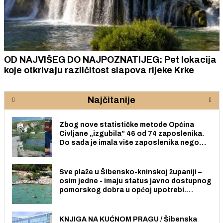
OD NAJVIŠEG DO NAJPOZNATIJEG: Pet lokacija
koje otkrivaju različitost slapova rijeke Krke
Najčitanije
Zbog nove statističke metode Općina
Civljane „izgubila” 46 od 74 zaposlenika.
Do sada je imala više zaposlenika nego
radno sposobnih osoba među svojih 170
stanovnika.
Sve plaže u Šibensko-kninskoj županiji –
osim jedne - imaju status javno dostupnog
pomorskog dobra u općoj upotrebi.
Pristup je slobodan i besplatan za sve
građane i posjetitelje.
KNJIGA NA KUĆNOM PRAGU / Šibenska