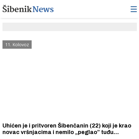
11. Kolovoz
Uhićen je i pritvoren Šibenčanin (22) koji je krao
novac vršnjacima i nemilo „peglao” tuđu
bankovnu karticu