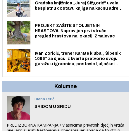
Gradska knjižnica „Juraj Šižgorić” uvela
besplatnu dostavu knjiga na kućnu adresu
električnim biciklom.
PROJEKT ZAŠITE STOLJETNIH
HRASTOVA: Napravljen prvi stručni
pregled hrastova na lokaciji Zmajevac
Ivan Zoričić, trener Karate kluba „ Šibenik
1066” za djecu iz kvarta pretvorio svoju
garažu u igraonicu, postavio ljuljačke i
trampolin i organizirao dječje ljetno kino.
Kolumne
Diana Ferić
SRIDOM U SRIDU
PREDIZBORNA KAMPANJA / Vlasnicima privatnih dječjih vrtića
nije lako slušati Restovićeva obećanja jer ispada da to što oni