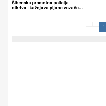
Puljanim
Šibenska prometna policija
otkriva i kažnjava pijane vozače
električnih romobila i one koji su ih
„nabrijali” da mogu ići brže od 25
kilometara na sat.
1