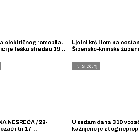
a električnog romobila.
Ljetni krš i lom na cest
ci je teško stradao 19-
Šibensko-kninske župani
mladić.
sedam dana 48 prometn
nesreća, 16 lakše i dvoje
19. Siječanj
ozlijeđenih. U 46 od 48 
uzrok je – brzina.
A NESREĆA / 22-
U sedam dana 310 voza
ozač i tri 17-
kažnjeno je zbog neprop
Inje ozlijeđene u noćnoj
brzine, nekorištenja si