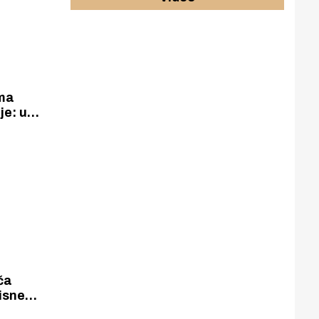
ama
je: u
ih
 teže
nesreća
ča
isne
gurnosnog