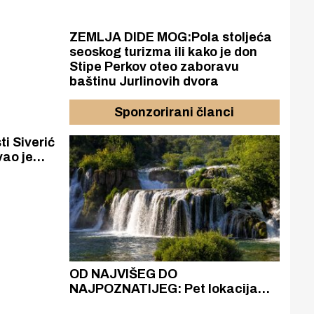
nim
ičke
ZEMLJA DIDE MOG:Pola stoljeća
seoskog turizma ili kako je don
Stipe Perkov oteo zaboravu
baštinu Jurlinovih dvora
Sponzorirani članci
i Siverić
vao je
ći
š četiri
jete.
azak
OD NAJVIŠEG DO
ZA
zgrađeno
NAJPOZNATIJEG: Pet lokacija
AKA
ru
koje otkrivaju različitost slapova
isku