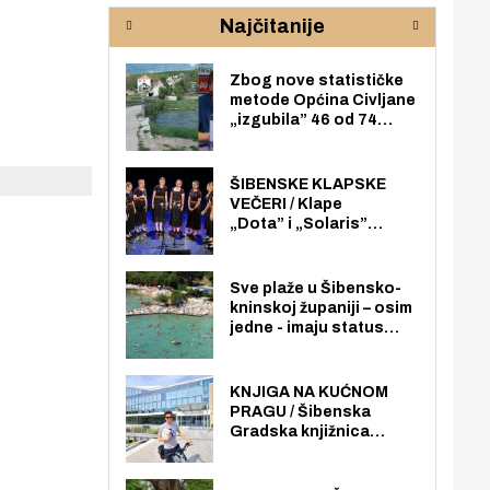
rijeke Krke
sud
Najčitanije
pod
zaj
Zbog nove statističke
metode Općina Civljane
„izgubila” 46 od 74
zaposlenika. Do sada je
imala više zaposlenika
nego radno sposobnih
ŠIBENSKE KLAPSKE
osoba među svojih 170
VEČERI / Klape
stanovnika.
„Dota” i „Solaris”
otvaraju 27. Šibenske
klapske večeri na Maloj
loži
Sve plaže u Šibensko-
kninskoj županiji – osim
jedne - imaju status
javno dostupnog
pomorskog dobra u
općoj upotrebi. Pristup
KNJIGA NA KUĆNOM
je slobodan i besplatan
PRAGU / Šibenska
za sve građane i
Gradska knjižnica
posjetitelje.
„Juraj Šižgorić” uvela
besplatnu dostavu