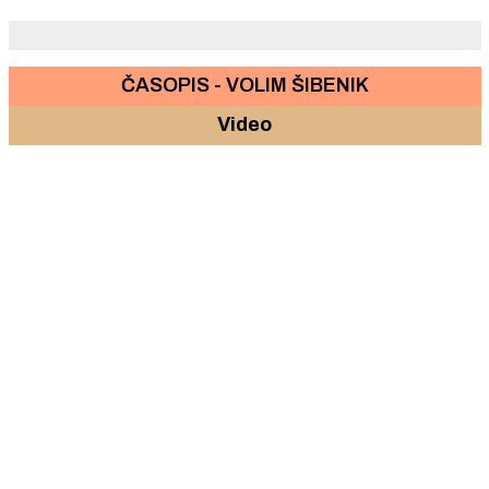
šakama, bocama i pepeljarom.
ČASOPIS - VOLIM ŠIBENIK
Video