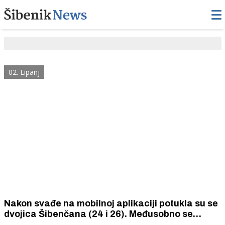
02. Lipanj
Nakon svađe na mobilnoj aplikaciji potukla su se
dvojica Šibenčana (24 i 26). Međusobno se
obračunavali građevinskim čekićem, nožem,