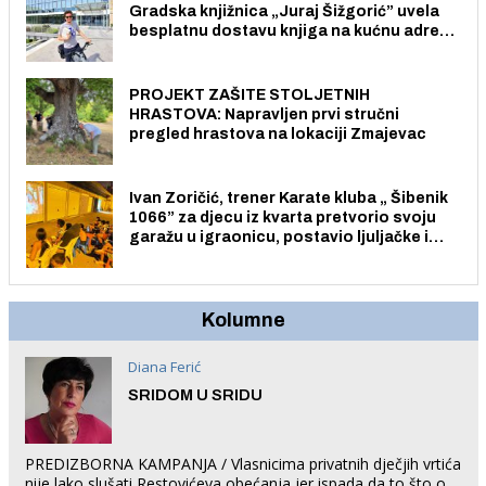
Gradska knjižnica „Juraj Šižgorić” uvela
besplatnu dostavu knjiga na kućnu adresu
električnim biciklom.
PROJEKT ZAŠITE STOLJETNIH
HRASTOVA: Napravljen prvi stručni
pregled hrastova na lokaciji Zmajevac
Ivan Zoričić, trener Karate kluba „ Šibenik
1066” za djecu iz kvarta pretvorio svoju
garažu u igraonicu, postavio ljuljačke i
trampolin i organizirao dječje ljetno kino.
Kolumne
Diana Ferić
SRIDOM U SRIDU
PREDIZBORNA KAMPANJA / Vlasnicima privatnih dječjih vrtića
nije lako slušati Restovićeva obećanja jer ispada da to što oni