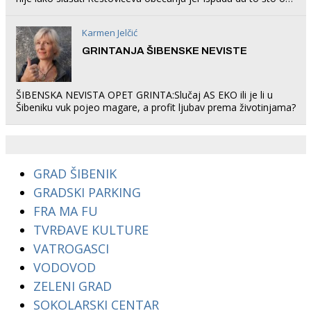
rade u Šibeniku ne postoji
Karmen Jelčić
GRINTANJA ŠIBENSKE NEVISTE
ŠIBENSKA NEVISTA OPET GRINTA:Slučaj AS EKO ili je li u
Šibeniku vuk pojeo magare, a profit ljubav prema životinjama?
GRAD ŠIBENIK
GRADSKI PARKING
FRA MA FU
TVRĐAVE KULTURE
VATROGASCI
VODOVOD
ZELENI GRAD
SOKOLARSKI CENTAR