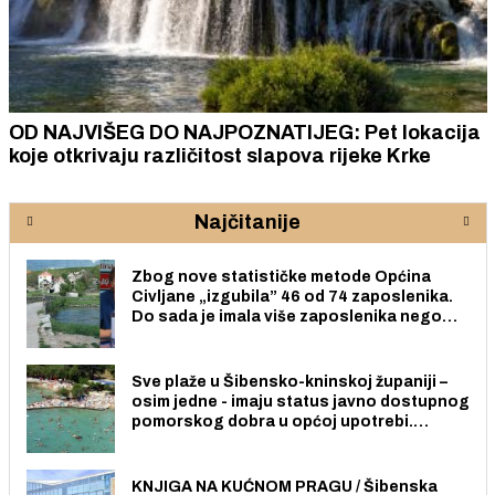
OD NAJVIŠEG DO NAJPOZNATIJEG: Pet lokacija
koje otkrivaju različitost slapova rijeke Krke
Najčitanije
Zbog nove statističke metode Općina
Civljane „izgubila” 46 od 74 zaposlenika.
Do sada je imala više zaposlenika nego
radno sposobnih osoba među svojih 170
stanovnika.
Sve plaže u Šibensko-kninskoj županiji –
osim jedne - imaju status javno dostupnog
pomorskog dobra u općoj upotrebi.
Pristup je slobodan i besplatan za sve
građane i posjetitelje.
KNJIGA NA KUĆNOM PRAGU / Šibenska