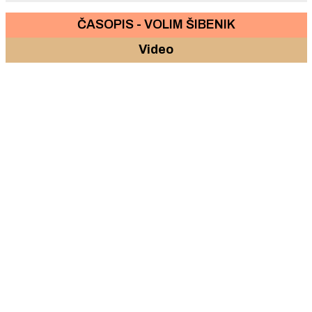
ČASOPIS - VOLIM ŠIBENIK
Video