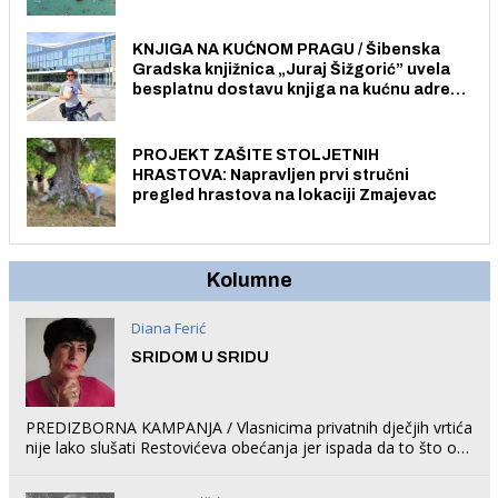
Pristup je slobodan i besplatan za sve
građane i posjetitelje.
KNJIGA NA KUĆNOM PRAGU / Šibenska
Gradska knjižnica „Juraj Šižgorić” uvela
besplatnu dostavu knjiga na kućnu adresu
električnim biciklom.
PROJEKT ZAŠITE STOLJETNIH
HRASTOVA: Napravljen prvi stručni
pregled hrastova na lokaciji Zmajevac
Kolumne
Diana Ferić
SRIDOM U SRIDU
PREDIZBORNA KAMPANJA / Vlasnicima privatnih dječjih vrtića
nije lako slušati Restovićeva obećanja jer ispada da to što oni
rade u Šibeniku ne postoji