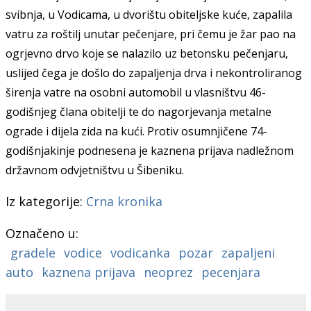
svibnja, u Vodicama, u dvorištu obiteljske kuće, zapalila
vatru za roštilj unutar pečenjare, pri čemu je žar pao na
ogrjevno drvo koje se nalazilo uz betonsku pečenjaru,
uslijed čega je došlo do zapaljenja drva i nekontroliranog
širenja vatre na osobni automobil u vlasništvu 46-
godišnjeg člana obitelji te do nagorjevanja metalne
ograde i dijela zida na kući. Protiv osumnjičene 74-
godišnjakinje podnesena je kaznena prijava nadležnom
državnom odvjetništvu u Šibeniku.
Iz kategorije:
Crna kronika
Označeno u:
gradele
vodice
vodicanka
pozar
zapaljeni
auto
kaznena prijava
neoprez
pecenjara