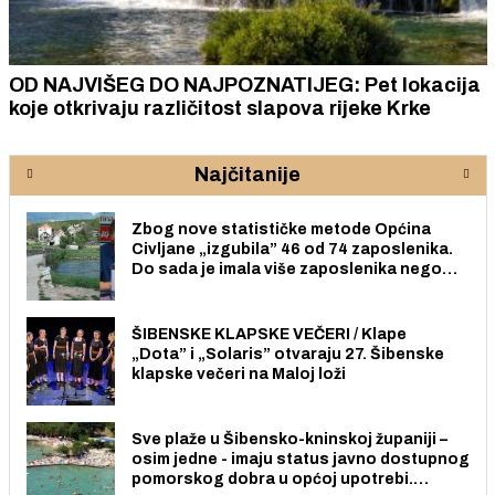
OD NAJVIŠEG DO NAJPOZNATIJEG: Pet lokacija
koje otkrivaju različitost slapova rijeke Krke
Najčitanije
Zbog nove statističke metode Općina
Civljane „izgubila” 46 od 74 zaposlenika.
Do sada je imala više zaposlenika nego
radno sposobnih osoba među svojih 170
stanovnika.
ŠIBENSKE KLAPSKE VEČERI / Klape
„Dota” i „Solaris” otvaraju 27. Šibenske
klapske večeri na Maloj loži
Sve plaže u Šibensko-kninskoj županiji –
osim jedne - imaju status javno dostupnog
pomorskog dobra u općoj upotrebi.