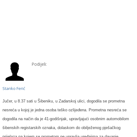
Podijeli:
Stanko Ferić
Jučer, u 8.37 sati u Šibeniku, u Zadarskoj ulici, dogodila se prometna
nesreća u kojoj je jedna osoba teško ozlijeđena. Prometna nesreća se
dogodila na način da je 41-godišnjak, upravljajući osobnim automobilom
šibenskih registarskih oznaka, dolaskom do obilježenog pješačkog
prijelaza na kojem se prometom ne upravlja uređajima za davanje