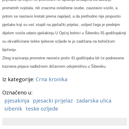
prometnih svjetala, niti znacima ovlaštene osobe, zaustavio vozilo, a
potom se nastavio kretati prema naprijed, a da prethodno nije propustio
pješake koji su već stupili na pješački prijelaz, uslijed čega je prednjim
dijelom vozila udario pješakinj
u
.U Općoj bolnici u Šibeniku 91-godišnjakinji
su okvalificirane teške tjelesne ozljede te je zadržana na bolničkom
liječenju.
Zbog izazivanja prometne nesreće protiv 41-godišnjaka bit će podnesena
kaznena prijava nadležnom državnom odvjetništvu u Šibeniku.
Iz kategorije:
Crna kronika
Označeno u:
pjesakinja
pjesacki prijelaz
zadarska ulica
sibenik
teske ozljede