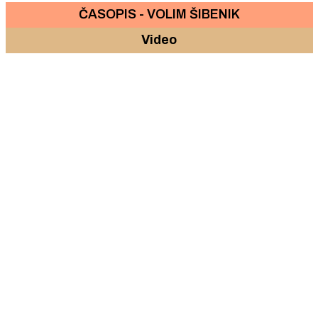
ČASOPIS - VOLIM ŠIBENIK
Video