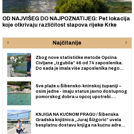
OD NAJVIŠEG DO NAJPOZNATIJEG: Pet lokacija
koje otkrivaju različitost slapova rijeke Krke
Najčitanije
Zbog nove statističke metode Općina
Civljane „izgubila” 46 od 74 zaposlenika.
Do sada je imala više zaposlenika nego
radno sposobnih osoba među svojih 170
stanovnika.
Sve plaže u Šibensko-kninskoj županiji –
osim jedne - imaju status javno dostupnog
pomorskog dobra u općoj upotrebi.
Pristup je slobodan i besplatan za sve
građane i posjetitelje.
KNJIGA NA KUĆNOM PRAGU / Šibenska
Gradska knjižnica „Juraj Šižgorić” uvela
besplatnu dostavu knjiga na kućnu adresu
električnim biciklom.