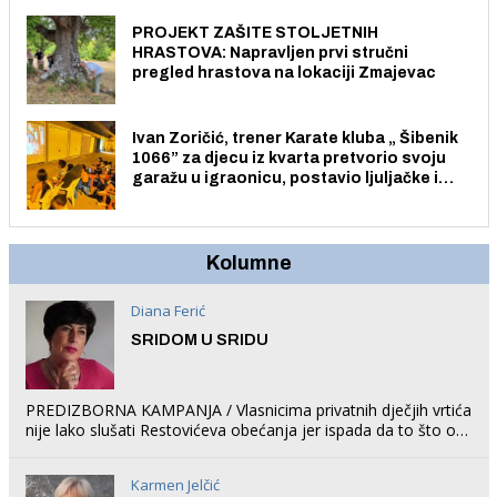
PROJEKT ZAŠITE STOLJETNIH
HRASTOVA: Napravljen prvi stručni
pregled hrastova na lokaciji Zmajevac
Ivan Zoričić, trener Karate kluba „ Šibenik
1066” za djecu iz kvarta pretvorio svoju
garažu u igraonicu, postavio ljuljačke i
trampolin i organizirao dječje ljetno kino.
Kolumne
Diana Ferić
SRIDOM U SRIDU
PREDIZBORNA KAMPANJA / Vlasnicima privatnih dječjih vrtića
nije lako slušati Restovićeva obećanja jer ispada da to što oni
rade u Šibeniku ne postoji
Karmen Jelčić