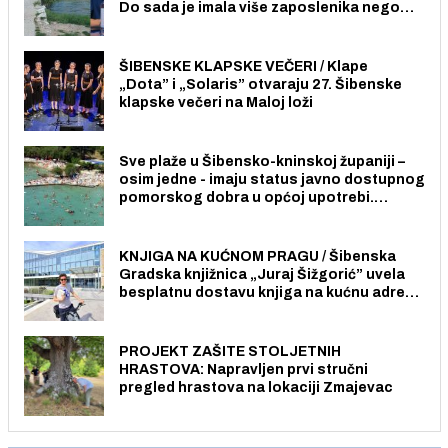
Do sada je imala više zaposlenika nego
radno sposobnih osoba među svojih 170
stanovnika.
ŠIBENSKE KLAPSKE VEČERI / Klape
„Dota” i „Solaris” otvaraju 27. Šibenske
klapske večeri na Maloj loži
Sve plaže u Šibensko-kninskoj županiji –
osim jedne - imaju status javno dostupnog
pomorskog dobra u općoj upotrebi.
Pristup je slobodan i besplatan za sve
građane i posjetitelje.
KNJIGA NA KUĆNOM PRAGU / Šibenska
Gradska knjižnica „Juraj Šižgorić” uvela
besplatnu dostavu knjiga na kućnu adresu
električnim biciklom.
PROJEKT ZAŠITE STOLJETNIH
HRASTOVA: Napravljen prvi stručni
pregled hrastova na lokaciji Zmajevac