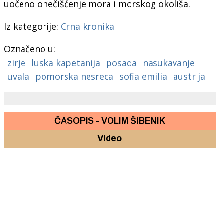
uočeno onečišćenje mora i morskog okoliša.
Iz kategorije:
Crna kronika
Označeno u:
zirje
luska kapetanija
posada
nasukavanje
uvala
pomorska nesreca
sofia emilia
austrija
ČASOPIS - VOLIM ŠIBENIK
Video