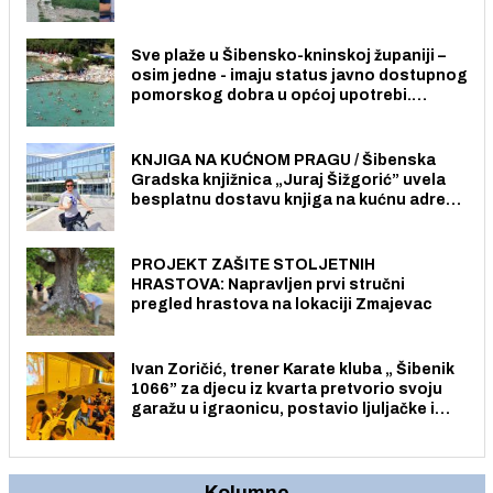
radno sposobnih osoba među svojih 170
stanovnika.
Sve plaže u Šibensko-kninskoj županiji –
osim jedne - imaju status javno dostupnog
pomorskog dobra u općoj upotrebi.
Pristup je slobodan i besplatan za sve
građane i posjetitelje.
KNJIGA NA KUĆNOM PRAGU / Šibenska
Gradska knjižnica „Juraj Šižgorić” uvela
besplatnu dostavu knjiga na kućnu adresu
električnim biciklom.
PROJEKT ZAŠITE STOLJETNIH
HRASTOVA: Napravljen prvi stručni
pregled hrastova na lokaciji Zmajevac
Ivan Zoričić, trener Karate kluba „ Šibenik
1066” za djecu iz kvarta pretvorio svoju
garažu u igraonicu, postavio ljuljačke i
trampolin i organizirao dječje ljetno kino.