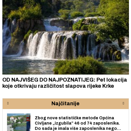
OD NAJVIŠEG DO NAJPOZNATIJEG: Pet lokacija
koje otkrivaju različitost slapova rijeke Krke
Najčitanije
Zbog nove statističke metode Općina
Civljane „izgubila” 46 od 74 zaposlenika.
Do sada je imala više zaposlenika nego