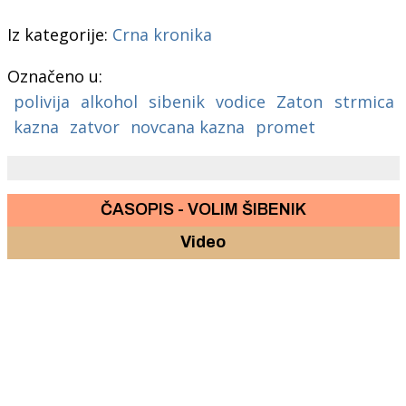
Iz kategorije:
Crna kronika
Označeno u:
polivija
alkohol
sibenik
vodice
Zaton
strmica
kazna
zatvor
novcana kazna
promet
ČASOPIS - VOLIM ŠIBENIK
Video