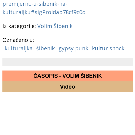
premijerno-u-sibenik-na-
kulturaljku#sigProIdab78cf9c0d
Iz kategorije:
Volim Šibenik
Označeno u:
kulturaljka
šibenik
gypsy punk
kultur shock
ČASOPIS - VOLIM ŠIBENIK
Video