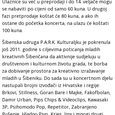
Ulaznice su već u preprodaji i do 14. veljače mogu
se nabaviti po cijeni od samo 60 kuna. U drugoj
fazi pretprodaje koštat će 80 kuna, a ako ih
ostane do početka koncerta, na ulazu će koštati
100 kuna.
Šibenska udruga P.A.R.K. Kulturaljku je pokrenula
još 2011. godine s ciljevima poticanja mladih
kreativnih Šibenčana da aktivnije sudjeluju u
društvenom i kulturnom životu grada, te borba
za dobivanje prostora za kreativno izražavanje
mladih u Šibeniku. Do sada su u koncertnom djelu
nastupali brojni izvođači iz Hrvatske i regije:
Brkovi, Stillness, Goran Bare i Majke, Fakofbolan,
Damir Urban, Pips Chips & Videoclips, Kawasaki
3P, Psihomodo Pop, Repetitor, Zabranjeno
Pušenje, Hladno Pivo, Kries, Jinx i mnogi drugi.