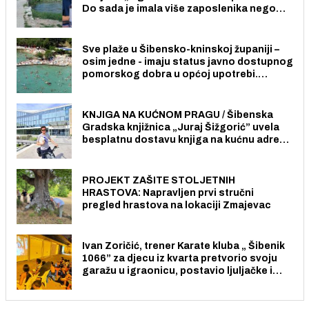
Do sada je imala više zaposlenika nego
radno sposobnih osoba među svojih 170
stanovnika.
Sve plaže u Šibensko-kninskoj županiji –
osim jedne - imaju status javno dostupnog
pomorskog dobra u općoj upotrebi.
Pristup je slobodan i besplatan za sve
građane i posjetitelje.
KNJIGA NA KUĆNOM PRAGU / Šibenska
Gradska knjižnica „Juraj Šižgorić” uvela
besplatnu dostavu knjiga na kućnu adresu
električnim biciklom.
PROJEKT ZAŠITE STOLJETNIH
HRASTOVA: Napravljen prvi stručni
pregled hrastova na lokaciji Zmajevac
Ivan Zoričić, trener Karate kluba „ Šibenik
1066” za djecu iz kvarta pretvorio svoju
garažu u igraonicu, postavio ljuljačke i
trampolin i organizirao dječje ljetno kino.