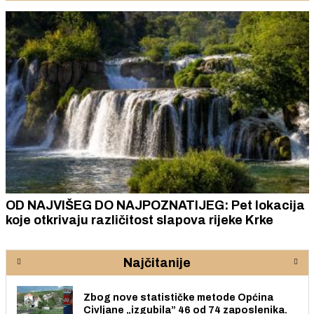
OD NAJVIŠEG DO NAJPOZNATIJEG: Pet lokacija
koje otkrivaju različitost slapova rijeke Krke
Najčitanije
Zbog nove statističke metode Općina
Civljane „izgubila” 46 od 74 zaposlenika.