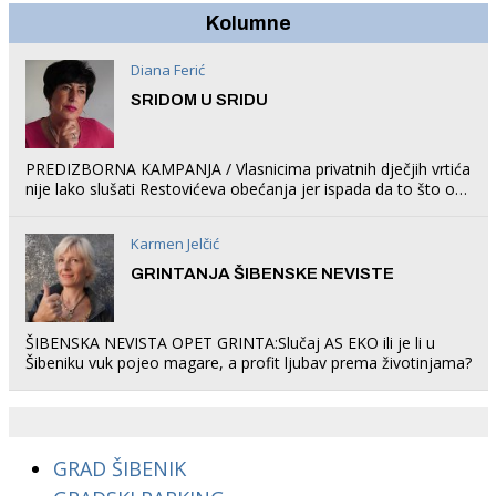
Kolumne
Diana Ferić
SRIDOM U SRIDU
PREDIZBORNA KAMPANJA / Vlasnicima privatnih dječjih vrtića
nije lako slušati Restovićeva obećanja jer ispada da to što oni
rade u Šibeniku ne postoji
Karmen Jelčić
GRINTANJA ŠIBENSKE NEVISTE
ŠIBENSKA NEVISTA OPET GRINTA:Slučaj AS EKO ili je li u
Šibeniku vuk pojeo magare, a profit ljubav prema životinjama?
GRAD ŠIBENIK