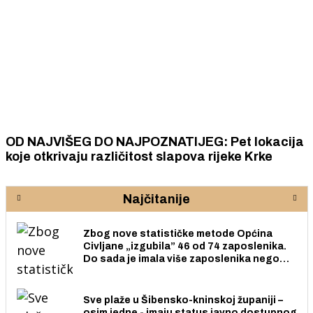
OD NAJVIŠEG DO NAJPOZNATIJEG: Pet lokacija
koje otkrivaju različitost slapova rijeke Krke
Najčitanije
Zbog nove statističke metode Općina
Civljane „izgubila” 46 od 74 zaposlenika.
Do sada je imala više zaposlenika nego
radno sposobnih osoba među svojih 170
stanovnika.
Sve plaže u Šibensko-kninskoj županiji –
osim jedne - imaju status javno dostupnog