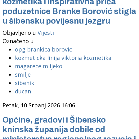
kozmetika i inspirativna priča
poduzetnice Branke Borović stigla
u šibensku povijesnu jezgru
Objavljeno u
Vijesti
Označeno u
opg brankica borovic
kozmeticka linija viktoria kozmetika
magarece mlijeko
smilje
sibenik
ducan
Petak, 10 Srpanj 2026 16:06
Općine, gradovi i Šibensko
kninska županija dobile od
ministarstva regionalnog razvoja i