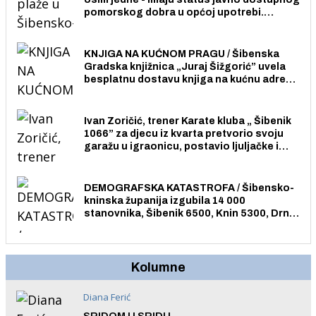
pomorskog dobra u općoj upotrebi.
Pristup je slobodan i besplatan za sve
građane i posjetitelje.
KNJIGA NA KUĆNOM PRAGU / Šibenska
Gradska knjižnica „Juraj Šižgorić” uvela
besplatnu dostavu knjiga na kućnu adresu
električnim biciklom.
Ivan Zoričić, trener Karate kluba „ Šibenik
1066” za djecu iz kvarta pretvorio svoju
garažu u igraonicu, postavio ljuljačke i
trampolin i organizirao dječje ljetno kino.
DEMOGRAFSKA KATASTROFA / Šibensko-
kninska županija izgubila 14 000
stanovnika, Šibenik 6500, Knin 5300, Drniš
1758, Skradin 625, Vodice 275...
Kolumne
Diana Ferić
SRIDOM U SRIDU