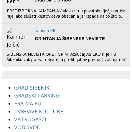
PREDIZBORNA KAMPANJA / Vlasnicima privatnih dječjih vrtića
nije lako slušati Restovićeva obećanja jer ispada da to što oni
rade u Šibeniku ne postoji
Karmen Jelčić
GRINTANJA ŠIBENSKE NEVISTE
ŠIBENSKA NEVISTA OPET GRINTA:Slučaj AS EKO ili je li u
Šibeniku vuk pojeo magare, a profit ljubav prema životinjama?
GRAD ŠIBENIK
GRADSKI PARKING
FRA MA FU
TVRĐAVE KULTURE
VATROGASCI
VODOVOD