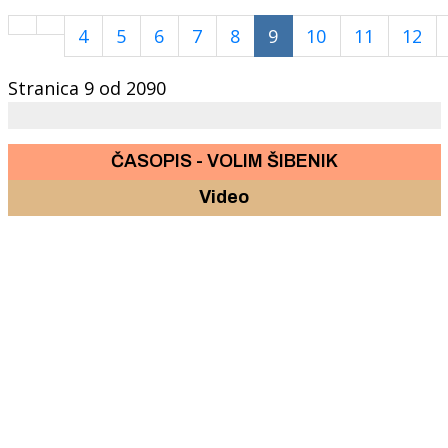
4
5
6
7
8
9
10
11
12
Stranica 9 od 2090
ČASOPIS - VOLIM ŠIBENIK
Video