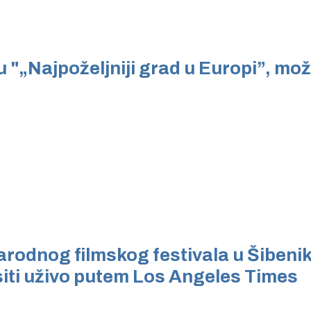
u "„Najpoželjniji grad u Europi”, može
rodnog filmskog festivala u Šibeni
siti uživo putem Los Angeles Times