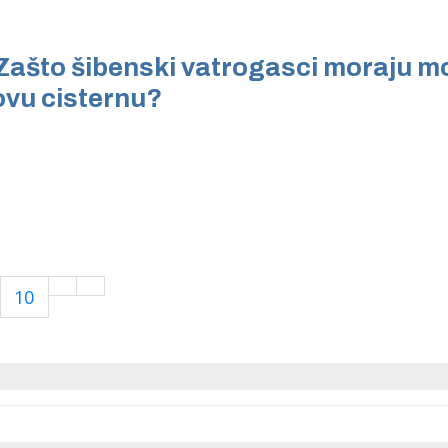
ašto šibenski vatrogasci moraju mo
ovu cisternu?
10