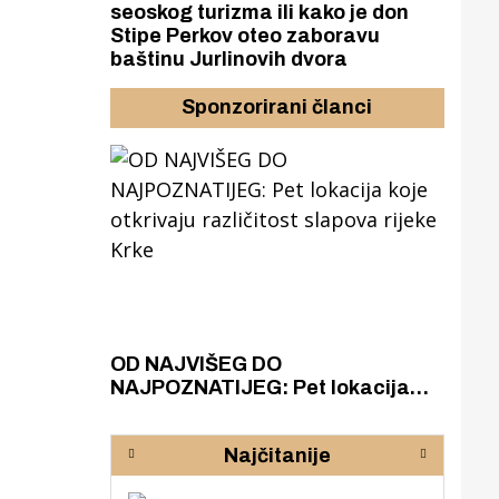
seoskog turizma ili kako je don
Stipe Perkov oteo zaboravu
baštinu Jurlinovih dvora
Sponzorirani članci
azak
OD NAJVIŠEG DO
ZA
zgrađeno
NAJPOZNATIJEG: Pet lokacija
AKA
ru
koje otkrivaju različitost slapova
isku
rijeke Krke
sud
Najčitanije
pod
zaj