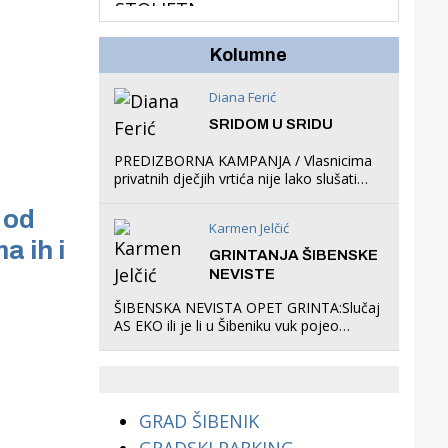
hrastova na lokaciji
Zmajevac
Kolumne
Diana Ferić
SRIDOM U SRIDU
PREDIZBORNA KAMPANJA / Vlasnicima
privatnih dječjih vrtića nije lako slušati
Restovićeva obećanja jer ispada da to
 od
što oni rade u Šibeniku ne postoji
Karmen Jelčić
a ih i
GRINTANJA ŠIBENSKE
NEVISTE
ŠIBENSKA NEVISTA OPET GRINTA:Slučaj
AS EKO ili je li u Šibeniku vuk pojeo
magare, a profit ljubav prema
životinjama?
GRAD ŠIBENIK