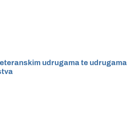
a veteranskim udrugama te udrugama
stva