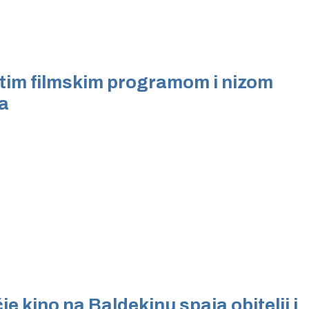
im filmskim programom i nizom
a
 Krke iz prve ruke -
Šibenik spreman za dol
ostel Titius u
električnih autobusa: i
NP Krka u
12 punionica na kolodvo
a
e kino na Baldekinu spaja obitelji i