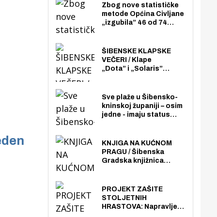
Zbog nove statističke
metode Općina Civljane
„izgubila” 46 od 74
zaposlenika. Do sada je
imala više zaposlenika
nego radno sposobnih
ŠIBENSKE KLAPSKE
osoba među svojih 170
VEČERI / Klape
stanovnika.
„Dota” i „Solaris”
otvaraju 27. Šibenske
klapske večeri na Maloj
loži
Sve plaže u Šibensko-
kninskoj županiji – osim
jedne - imaju status
javno dostupnog
pomorskog dobra u
veden
općoj upotrebi. Pristup
KNJIGA NA KUĆNOM
je slobodan i besplatan
PRAGU / Šibenska
za sve građane i
Gradska knjižnica
posjetitelje.
„Juraj Šižgorić” uvela
besplatnu dostavu
knjiga na kućnu adresu
PROJEKT ZAŠITE
električnim biciklom.
STOLJETNIH
HRASTOVA: Napravljen
prvi stručni pregled