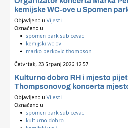
Organizator koncerta Marka Pe
kemijske WC-ove u Spomen park 
Objavljeno u
Vijesti
Označeno u
spomen park subicevac
kemijski wc ovi
marko perkovic thompson
Četvrtak, 23 Srpanj 2026 12:57
Kulturno dobro RH i mjesto pijet
Thompsonovog koncerta mjesto u
Objavljeno u
Vijesti
Označeno u
spomen park subicevac
kulturno dobro
kemijski wc i