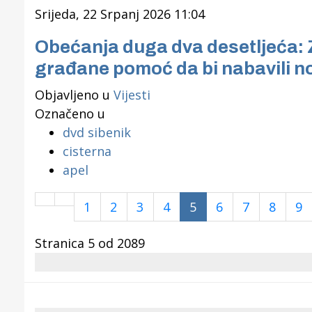
Srijeda, 22 Srpanj 2026 11:04
Obećanja duga dva desetljeća: Z
građane pomoć da bi nabavili n
Objavljeno u
Vijesti
Označeno u
dvd sibenik
cisterna
apel
1
2
3
4
5
6
7
8
9
Stranica 5 od 2089