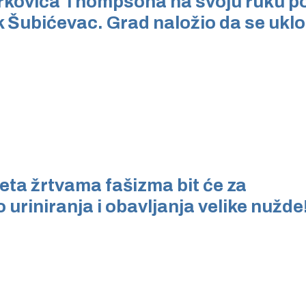
rkovića Thompsona na svoju ruku p
Šubićevac. Grad naložio da se ukl
eta žrtvama fašizma bit će za
riniranja i obavljanja velike nužde