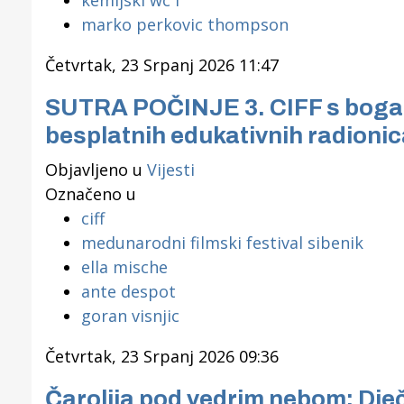
marko perkovic thompson
Četvrtak, 23 Srpanj 2026 11:47
SUTRA POČINJE 3. CIFF s bogat
besplatnih edukativnih radionic
Objavljeno u
Vijesti
Označeno u
ciff
medunarodni filmski festival sibenik
ella mische
ante despot
Gornji tok
goran visnjic
Otkrijte h
edukativnom kampusu 
Puljanim
Četvrtak, 23 Srpanj 2026 09:36
Čarolija pod vedrim nebom: Dječj