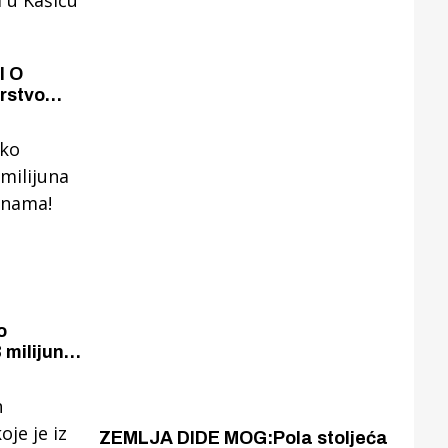
I O
rstvo
 000 eura
 za
a u
o
 milijuna
žinama!
ZEMLJA DIDE MOG:Pola stoljeća