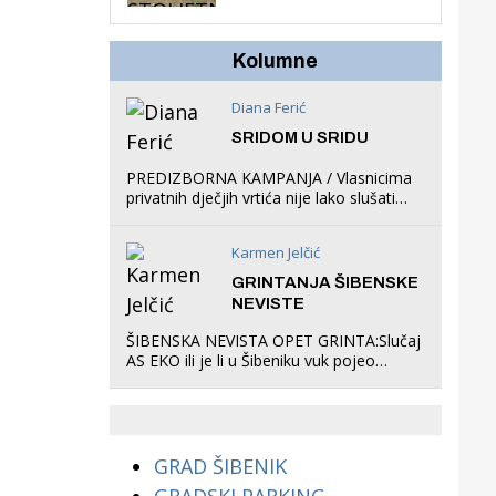
hrastova na lokaciji
Zmajevac
Kolumne
Diana Ferić
SRIDOM U SRIDU
PREDIZBORNA KAMPANJA / Vlasnicima
privatnih dječjih vrtića nije lako slušati
Restovićeva obećanja jer ispada da to
što oni rade u Šibeniku ne postoji
Karmen Jelčić
GRINTANJA ŠIBENSKE
NEVISTE
ŠIBENSKA NEVISTA OPET GRINTA:Slučaj
AS EKO ili je li u Šibeniku vuk pojeo
magare, a profit ljubav prema
životinjama?
GRAD ŠIBENIK