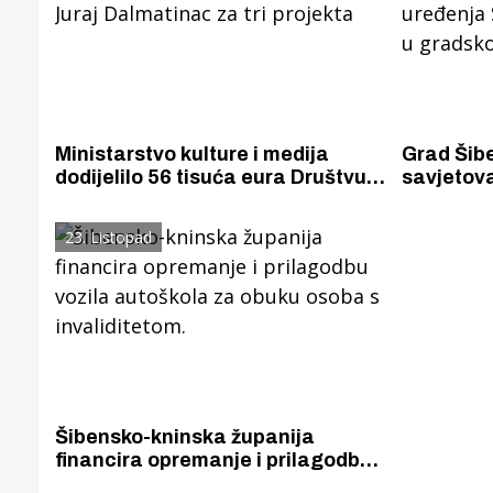
Ministarstvo kulture i medija
Grad Šib
dodijelilo 56 tisuća eura Društvu
savjetova
Juraj Dalmatinac za tri projekta
uređenja
Ljubica u
23. Listopad
Gornji tok
Otkrijte h
edukativnom kampusu 
Puljanim
Šibensko-kninska županija
financira opremanje i prilagodbu
vozila autoškola za obuku osoba