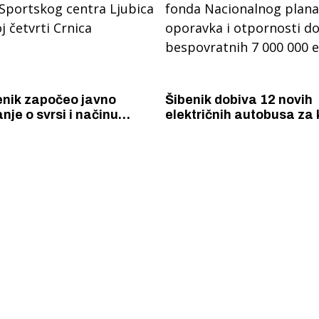
enik započeo javno
Šibenik dobiva 12 novih
nje o svrsi i načinu
električnih autobusa za k
 Sportskog centra
fonda Nacionalnog plan
 gradskoj četvrti Crnica
oporavka i otpornosti do
bespovratnih 7 000 000 
 Krke iz prve ruke -
Šibenik spreman za dol
ostel Titius u
električnih autobusa: i
NP Krka u
12 punionica na kolodvo
a