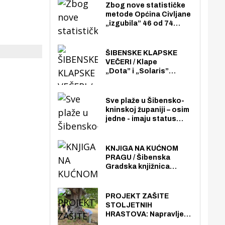
Zbog nove statističke
metode Općina Civljane
„izgubila” 46 od 74
zaposlenika. Do sada je
imala više zaposlenika
nego radno sposobnih
ŠIBENSKE KLAPSKE
osoba među svojih 170
VEČERI / Klape
stanovnika.
„Dota” i „Solaris”
otvaraju 27. Šibenske
klapske večeri na Maloj
loži
Sve plaže u Šibensko-
kninskoj županiji – osim
jedne - imaju status
javno dostupnog
pomorskog dobra u
općoj upotrebi. Pristup
KNJIGA NA KUĆNOM
je slobodan i besplatan
PRAGU / Šibenska
za sve građane i
Gradska knjižnica
posjetitelje.
„Juraj Šižgorić” uvela
besplatnu dostavu
knjiga na kućnu adresu
PROJEKT ZAŠITE
električnim biciklom.
STOLJETNIH
HRASTOVA: Napravljen
prvi stručni pregled