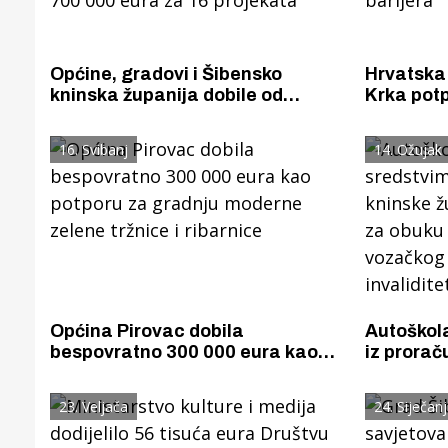
Općine, gradovi i Šibensko
Hrvatska 
kninska županija dobile od
Krka potp
ministarstva regionalnog razvoja
bespovrat
i EU fondova bespovratno gotovo
milijuna 
16. Svibanj
14. Ožujak
700 000 eura za 16 projekata
sedrenih 
Općina Pirovac dobila
Autoškola
bespovratno 300 000 eura kao
iz prorač
potporu za gradnju moderne
županije 
zelene tržnice i ribarnice
i pripre
23. Veljača
24. Siječanj
ispita za