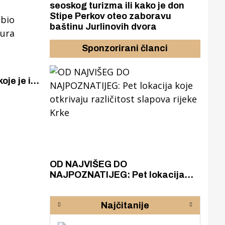
seoskog turizma ili kako je don
Stipe Perkov oteo zaboravu
baštinu Jurlinovih dvora
Sponzorirani članci
oje je iz
a
bio
eura
azak
OD NAJVIŠEG DO
ZA
zgrađeno
NAJPOZNATIJEG: Pet lokacija
AKA
ru
koje otkrivaju različitost slapova
isku
rijeke Krke
sud
Najčitanije
pod
zaj