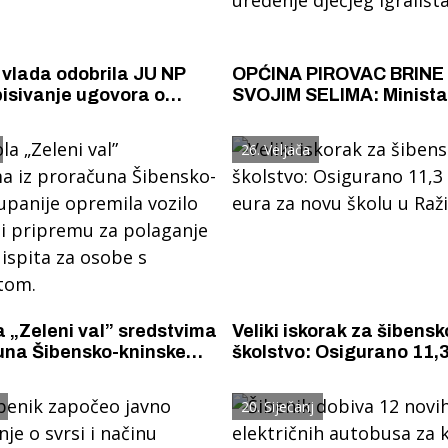
vlada odobrila JU NP
OPĆINA PIROVAC BRINE 
isivanje ugovora o
SVOJIM SELIMA: Minista
noj dodjeli oko 2
demografije odobrilo 30
eura za očuvanje
bespovratnih sredstava
26. Veljača
barijera
uređenje dječjeg igrališt
Kašiću
 „Zeleni val” sredstvima
Veliki iskorak za šibensk
una Šibensko-kninske
školstvo: Osigurano 11,3
opremila vozilo za obuku
eura za novu školu u Ra
mu za polaganje vozačkog
20. Siječanj
 osobe s invaliditetom.