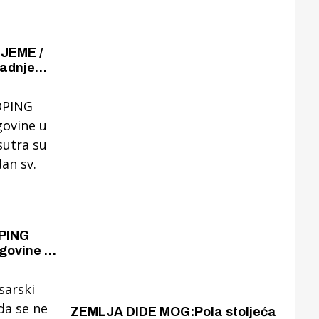
JEME /
badnje
u godinu
PING
govine u
sutra su
dan sv.
ZEMLJA DIDE MOG:Pola stoljeća