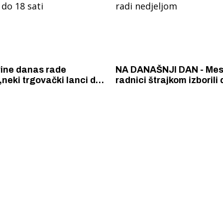
vine danas rade
NA DANAŠNJI DAN - Mes
neki trgovački lanci do
radnici štrajkom izborili
 do 18 sati
radi nedjeljom
 Krke iz prve ruke -
Šibenik spreman za dol
ostel Titius u
električnih autobusa: i
NP Krka u
12 punionica na kolodvo
a