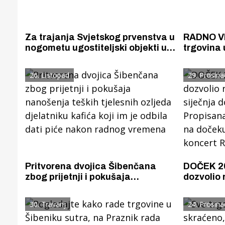
Za trajanja Svjetskog prvenstva u
RADNO VR
nogometu ugostiteljski objekti u
trgovina 
Gradu Šibeniku smiju raditi do 4
blagdan Sv
sata ujutro
nedjelju 
26. Listopad
29. Prosina
Pritvorena dvojica Šibenčana
DOČEK 20
zbog prijetnji i pokušaja
dozvolio 
nanošenja teških tjelesnih
siječnja d
ozljeda djelatniku kafića koji im je
Propisana
30. Travanj
24. Prosina
odbila dati piće nakon radnog
na dočeku 
vremena
koncert R