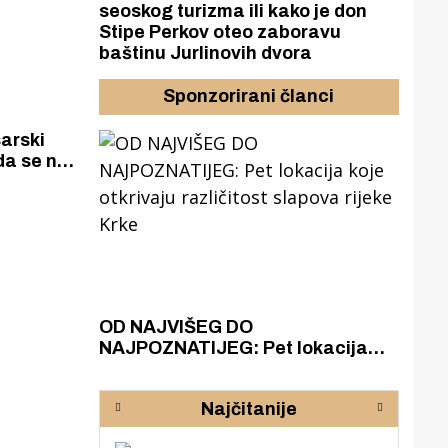
seoskog turizma ili kako je don
Stipe Perkov oteo zaboravu
baštinu Jurlinovih dvora
Sponzorirani članci
arski
 da se ne
azak
OD NAJVIŠEG DO
ZA
zgrađeno
NAJPOZNATIJEG: Pet lokacija
AKA
ru
koje otkrivaju različitost slapova
isku
rijeke Krke
sud
Najčitanije
pod
zaj