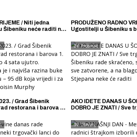
IJEME / Niti jedna
PRODUŽENO RADNO VRI
u Šibeniku neće raditi na
Ugostitelji u Šibeniku s 
eta tri kralja, ali u
večeri na Božić ina Star
neke rade
smiju raditi duže
c
24. Prosinac
23. / Grad Šibenik
AKO IDETE DANAS U ŠO
rad restorana i barova 1.
DOBRO JE ZNATI / Sve tr
o 4 sata ujutro.
Šibeniku rade skraćeno, 
 je i najviša razina buke
sve zatvorene, a na blag
c
30. Travanj
– 95 dB koja vrijedi i za
Stjepana neke će raditi
oisin Murphy