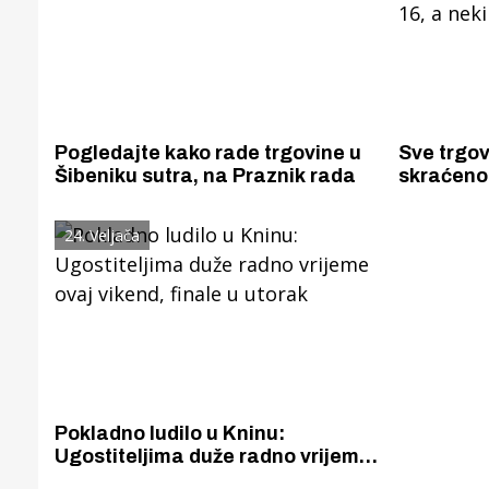
Pogledajte kako rade trgovine u
Sve trgo
Šibeniku sutra, na Praznik rada
skraćeno,
16, a neki
24. Veljača
Gornji tok
Otkrijte h
edukativnom kampusu 
Puljanim
Pokladno ludilo u Kninu:
Ugostiteljima duže radno vrijeme
ovaj vikend, finale u utorak