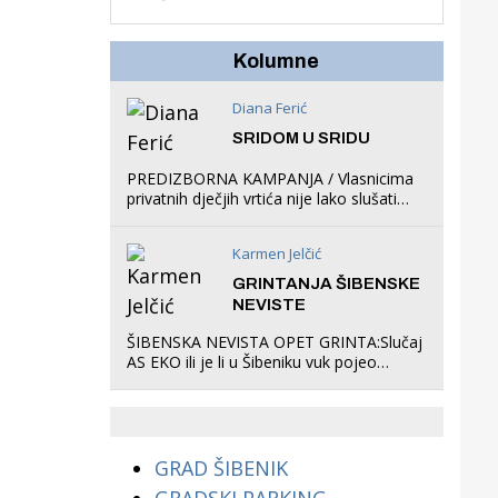
besplatnu dostavu
knjiga na kućnu adresu
električnim biciklom.
Kolumne
Diana Ferić
SRIDOM U SRIDU
PREDIZBORNA KAMPANJA / Vlasnicima
privatnih dječjih vrtića nije lako slušati
Restovićeva obećanja jer ispada da to
što oni rade u Šibeniku ne postoji
Karmen Jelčić
GRINTANJA ŠIBENSKE
NEVISTE
ŠIBENSKA NEVISTA OPET GRINTA:Slučaj
AS EKO ili je li u Šibeniku vuk pojeo
magare, a profit ljubav prema
životinjama?
GRAD ŠIBENIK