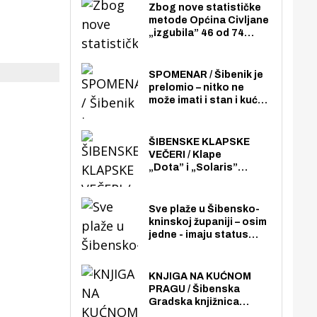
Zbog nove statističke
metode Općina Civljane
„izgubila” 46 od 74
zaposlenika. Do sada je
imala više zaposlenika
nego radno sposobnih
SPOMENAR / Šibenik je
osoba među svojih 170
prelomio – nitko ne
stanovnika.
može imati i stan i kuću
u mjestu stanovanja,
dakle na cijelom
šibenskom području pa
ŠIBENSKE KLAPSKE
ni na Jadriji.
VEČERI / Klape
„Dota” i „Solaris”
otvaraju 27. Šibenske
klapske večeri na Maloj
loži
Sve plaže u Šibensko-
kninskoj županiji – osim
jedne - imaju status
javno dostupnog
pomorskog dobra u
općoj upotrebi. Pristup
KNJIGA NA KUĆNOM
je slobodan i besplatan
PRAGU / Šibenska
za sve građane i
Gradska knjižnica
posjetitelje.
„Juraj Šižgorić” uvela