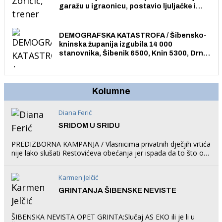
garažu u igraonicu, postavio ljuljačke i
trampolin i organizirao dječje ljetno kino.
DEMOGRAFSKA KATASTROFA / Šibensko-
kninska županija izgubila 14 000
stanovnika, Šibenik 6500, Knin 5300, Drniš
1758, Skradin 625, Vodice 275...
Kolumne
Diana Ferić
SRIDOM U SRIDU
PREDIZBORNA KAMPANJA / Vlasnicima privatnih dječjih vrtića
nije lako slušati Restovićeva obećanja jer ispada da to što oni
rade u Šibeniku ne postoji
Karmen Jelčić
GRINTANJA ŠIBENSKE NEVISTE
ŠIBENSKA NEVISTA OPET GRINTA:Slučaj AS EKO ili je li u