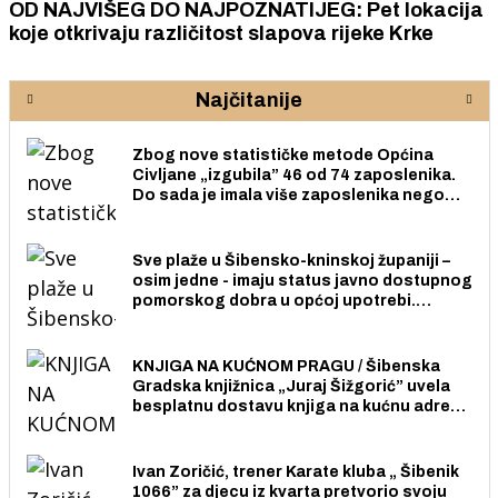
OD NAJVIŠEG DO NAJPOZNATIJEG: Pet lokacija
koje otkrivaju različitost slapova rijeke Krke
Najčitanije
Zbog nove statističke metode Općina
Civljane „izgubila” 46 od 74 zaposlenika.
Do sada je imala više zaposlenika nego
radno sposobnih osoba među svojih 170
stanovnika.
Sve plaže u Šibensko-kninskoj županiji –
osim jedne - imaju status javno dostupnog
pomorskog dobra u općoj upotrebi.
Pristup je slobodan i besplatan za sve
građane i posjetitelje.
KNJIGA NA KUĆNOM PRAGU / Šibenska
Gradska knjižnica „Juraj Šižgorić” uvela
besplatnu dostavu knjiga na kućnu adresu
električnim biciklom.
Ivan Zoričić, trener Karate kluba „ Šibenik
1066” za djecu iz kvarta pretvorio svoju