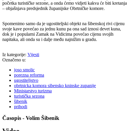
početka turističke sezone, a onda ćemo vidjeti kakva će biti kretanja
– objašnjava predsjednik županijske Obrtničke komore.
Spomenimo samo da je ugostiteljski objekt na šibenskoj rivi cijenu
svoje kave povećao za jednu kunu pa ona sad iznosi devet kuna,
dok je i popularni Zamak na Vidicima povećao cijenu svojih
napitaka, ali onda su i dalje među najnižim u gradu.
Iz kategorije:
Vijesti
Označeno u:
joso smolic
porezna reforma
ugostiteljstvo
obrtnicka komora sibensko kninske zupanije
Ministarstvo turizma
turistička sezona
šibenik
prihodi
Časopis - Volim Šibenik
Video