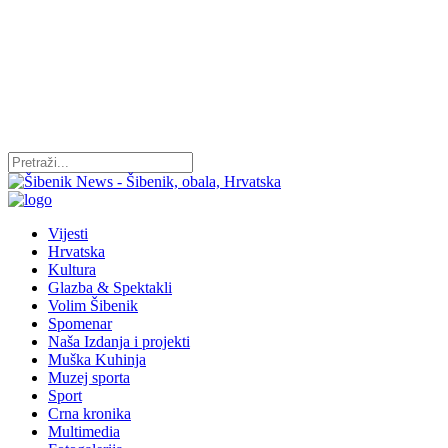
Vijesti
Hrvatska
Kultura
Glazba & Spektakli
Volim Šibenik
Spomenar
Naša Izdanja i projekti
Muška Kuhinja
Muzej sporta
Sport
Crna kronika
Multimedia