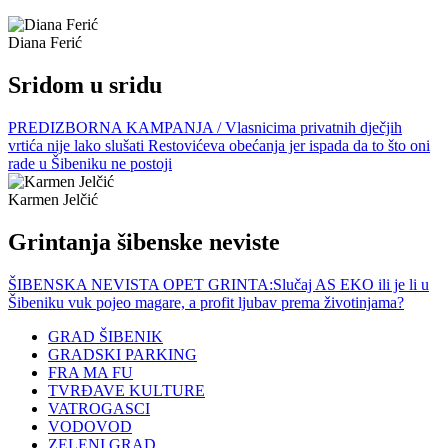
Diana Ferić
Sridom u sridu
PREDIZBORNA KAMPANJA / Vlasnicima privatnih dječjih
vrtića nije lako slušati Restovićeva obećanja jer ispada da to što oni
rade u Šibeniku ne postoji
Karmen Jelčić
Grintanja šibenske neviste
ŠIBENSKA NEVISTA OPET GRINTA:Slučaj AS EKO ili je li u
Šibeniku vuk pojeo magare, a profit ljubav prema životinjama?
GRAD ŠIBENIK
GRADSKI PARKING
FRA MA FU
TVRĐAVE KULTURE
VATROGASCI
VODOVOD
ZELENI GRAD