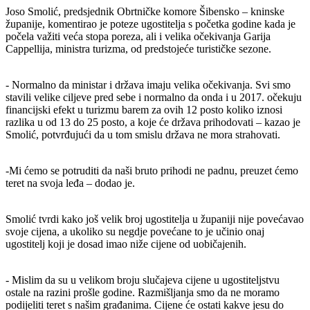
Joso Smolić, predsjednik Obrtničke komore Šibensko – kninske
županije, komentirao je poteze ugostitelja s početka godine kada je
počela važiti veća stopa poreza, ali i velika očekivanja Garija
Cappellija, ministra turizma, od predstojeće turističke sezone.
- Normalno da ministar i država imaju velika očekivanja. Svi smo
stavili velike ciljeve pred sebe i normalno da onda i u 2017. očekuju
financijski efekt u turizmu barem za ovih 12 posto koliko iznosi
razlika u od 13 do 25 posto, a koje će država prihodovati – kazao je
Smolić, potvrđujući da u tom smislu država ne mora strahovati.
-Mi ćemo se potruditi da naši bruto prihodi ne padnu, preuzet ćemo
teret na svoja leđa – dodao je.
Smolić tvrdi kako još velik broj ugostitelja u županiji nije povećavao
svoje cijena, a ukoliko su negdje povećane to je učinio onaj
ugostitelj koji je dosad imao niže cijene od uobičajenih.
- Mislim da su u velikom broju slučajeva cijene u ugostiteljstvu
ostale na razini prošle godine. Razmišljanja smo da ne moramo
podijeliti teret s našim građanima. Cijene će ostati kakve jesu do