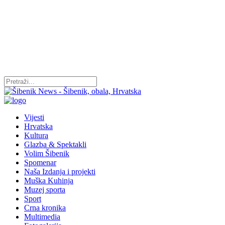
Vijesti
Hrvatska
Kultura
Glazba & Spektakli
Volim Šibenik
Spomenar
Naša Izdanja i projekti
Muška Kuhinja
Muzej sporta
Sport
Crna kronika
Multimedia