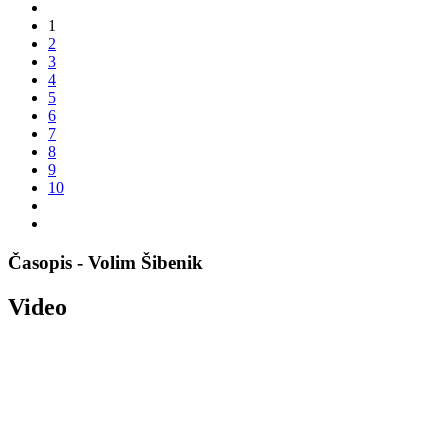
1
2
3
4
5
6
7
8
9
10
Časopis - Volim Šibenik
Video