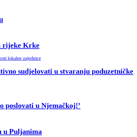
u
 rijeke Krke
vno sudjelovati u stvaranju poduzetničke
o poslovati u Njemačkoj!’
a u Puljanima