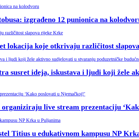
tobusa: izgrađeno 12 punionica na kolodvor
cija koje otkrivaju različitost slapova
t ideja, iskustava i ljudi koji žele akti
organiziraju live stream prezentaciju ‘Kak
hostel Titius u edukativnom kampusu NP Krk