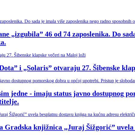
ne „izgubila” 46 od 74 zaposlenika. Do sada
a.
i „Solaris” otvaraju 27. Šibenske klapsk
sim jedne - imaju status javno dostupnog po
itelje.
ska knjižnica „Juraj Šižgorić” uvela be