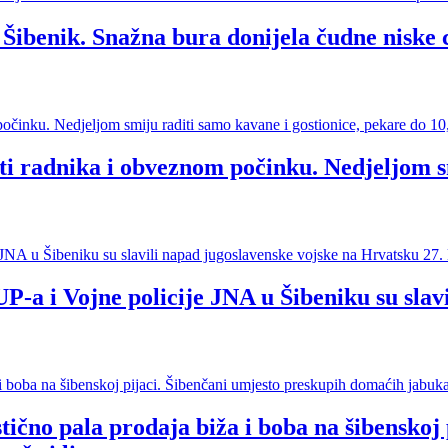
benik. Snažna bura donijela čudne niske c
 radnika i obveznom počinku. Nedjeljom smi
i Vojne policije JNA u Šibeniku su slavi
no pala prodaja biža i boba na šibenskoj 