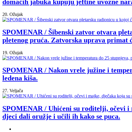
domaćih jabuka kupuju jeftine uvozne nara
20. Ožujak
SPOMENAR / Šibenski zatvor otvara pletar
pletenog pruća. Zatvorska uprava primat 
19. Ožujak
SPOMENAR / Nakon vrele južine i temperat
ledena kiša.
27. Veljača
SPOMENAR / Uhićeni su roditelji, očevi i m
djeci dali oružje i učili ih kako se puca.