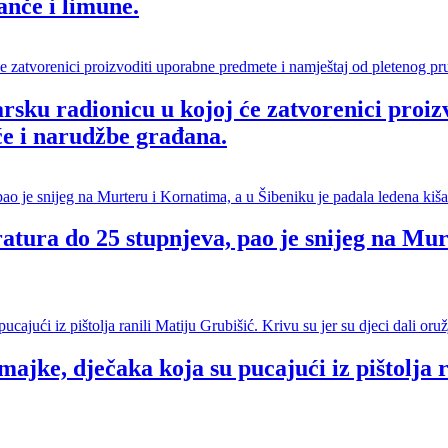
nče i limune.
sku radionicu u kojoj će zatvorenici proiz
će i narudžbe građana.
ura do 25 stupnjeva, pao je snijeg na Murt
ajke, dječaka koja su pucajući iz pištolja r