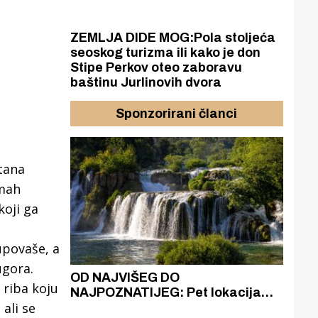
ZEMLJA DIDE MOG:Pola stoljeća
seoskog turizma ili kako je don
Stipe Perkov oteo zaboravu
baštinu Jurlinovih dvora
Sponzorirani članci
tana
dmah
koji ga
upovaše, a
ugora.
azak
OD NAJVIŠEG DO
ZA
 riba koju
zgrađeno
NAJPOZNATIJEG: Pet lokacija
AKA
ali se
ru
koje otkrivaju različitost slapova
isku