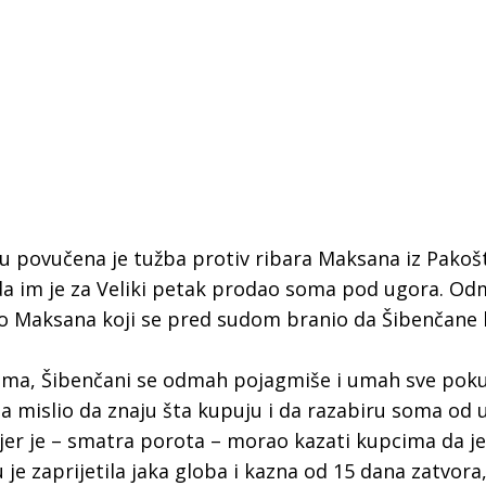
 povučena je tužba protiv ribara Maksana iz Pakoš
 da im je za Veliki petak prodao soma pod ugora. O
lo Maksana koji se pred sudom branio da Šibenčane 
soma, Šibenčani se odmah pojagmiše i umah sve pok
. Ja mislio da znaju šta kupuju i da razabiru soma od 
 Krke iz prve ruke -
Šibenik spreman za dol
er je – smatra porota – morao kazati kupcima da je
ostel Titius u
električnih autobusa: i
e zaprijetila jaka globa i kazna od 15 dana zatvora, 
NP Krka u
12 punionica na kolodvo