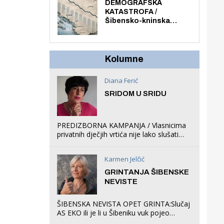
ljuljačke i trampolin i
DEMOGRAFSKA
organizirao dječje
KATASTROFA /
ljetno kino.
Šibensko-kninska
županija izgubila 14 000
stanovnika, Šibenik
6500, Knin 5300, Drniš
1758, Skradin 625,
Kolumne
Vodice 275...
Diana Ferić
SRIDOM U SRIDU
PREDIZBORNA KAMPANJA / Vlasnicima
privatnih dječjih vrtića nije lako slušati
Restovićeva obećanja jer ispada da to
što oni rade u Šibeniku ne postoji
Karmen Jelčić
GRINTANJA ŠIBENSKE
NEVISTE
ŠIBENSKA NEVISTA OPET GRINTA:Slučaj
AS EKO ili je li u Šibeniku vuk pojeo
magare, a profit ljubav prema