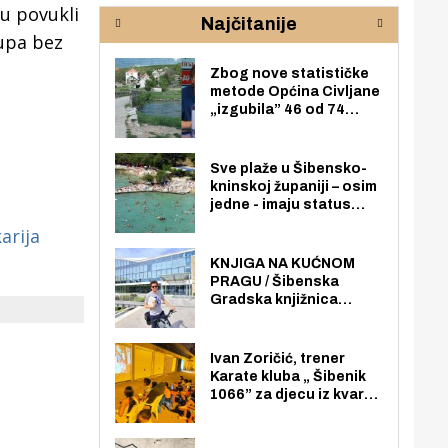
rijeke Krke
sud
su povukli
Najčitanije
pod
pupa bez
zaj
Zbog nove statističke
metode Općina Civljane
„izgubila” 46 od 74
zaposlenika. Do sada je
imala više zaposlenika
nego radno sposobnih
Sve plaže u Šibensko-
osoba među svojih 170
kninskoj županiji – osim
stanovnika.
jedne - imaju status
javno dostupnog
arija
pomorskog dobra u
općoj upotrebi. Pristup
KNJIGA NA KUĆNOM
je slobodan i besplatan
PRAGU / Šibenska
za sve građane i
Gradska knjižnica
posjetitelje.
„Juraj Šižgorić” uvela
besplatnu dostavu
knjiga na kućnu adresu
Ivan Zoričić, trener
električnim biciklom.
Karate kluba „ Šibenik
1066” za djecu iz kvarta
pretvorio svoju garažu
u igraonicu, postavio