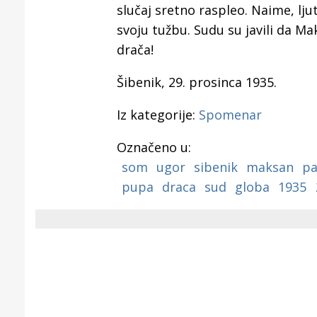
Puljanim
slučaj sretno raspleo. Naime, lju
svoju tužbu. Sudu su javili da M
drača!
Šibenik, 29. prosinca 1935.
Iz kategorije:
Spomenar
Označeno u:
som
ugor
sibenik
maksan
pa
pupa
draca
sud
globa
1935