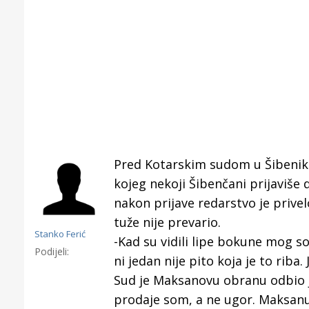
Pred Kotarskim sudom u Šibeniku
kojeg nekoji Šibenčani prijaviše
nakon prijave redarstvo je prive
tuže nije prevario.
Stanko Ferić
-Kad su vidili lipe bokune mog 
Podijeli:
ni jedan nije pito koja je to riba
Gornji tok
Sud je Maksanovu obranu odbio j
Otkrijte h
prodaje som, a ne ugor. Maksanu j
edukativnom kampusu 