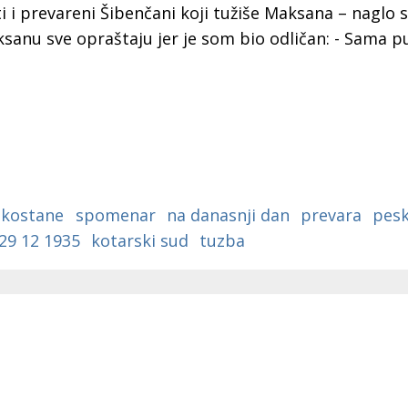
a
ti i prevareni Šibenčani koji tužiše Maksana – naglo 
aksanu sve opraštaju jer je som bio odličan: - Sama 
kostane
spomenar
na danasnji dan
prevara
pesk
29 12 1935
kotarski sud
tuzba