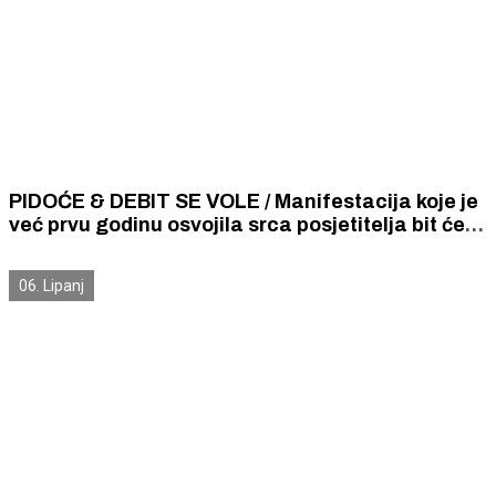
PIDOĆE & DEBIT SE VOLE / Manifestacija koje je
već prvu godinu osvojila srca posjetitelja bit će
održana u Šibeniku 11. lipnja
06. Lipanj