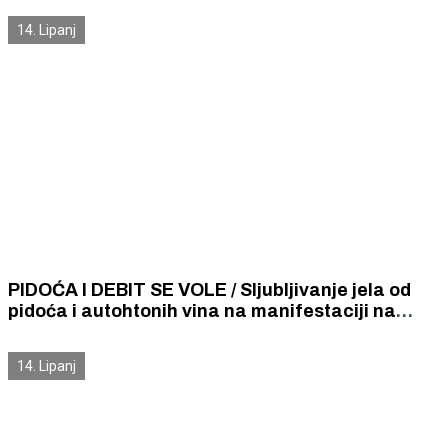
14. Lipanj
PIDOĆA I DEBIT SE VOLE / Sljubljivanje jela od
pidoća i autohtonih vina na manifestaciji na
šibenskoj rivi privuklo veliki broj posjetitelja
14. Lipanj