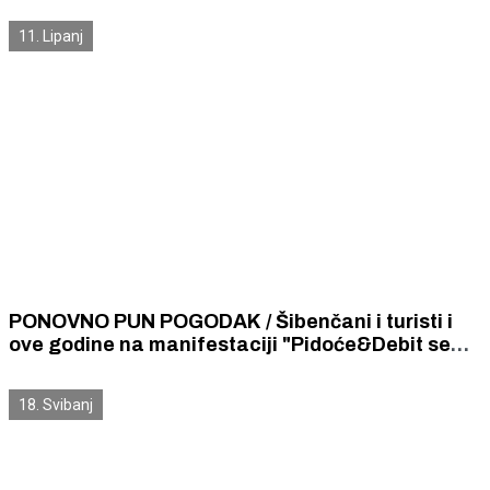
11. Lipanj
PONOVNO PUN POGODAK / Šibenčani i turisti i
ove godine na manifestaciji "Pidoće&Debit se
vole" guštali u delicijama od pidoća i domaćoj
kapljici
18. Svibanj