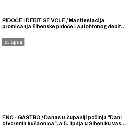
PIDOČE I DEBIT SE VOLE / Manifestacija
promicanja šibenske pidoče i autohtonog debita
dupkom napunila trg ispred zgrade Županije
03. Lipanj
ENO - GASTRO / Danas u Županiji počinju "Dani
otvorenih kušaonica", a 5. lipnja u Šibeniku vas