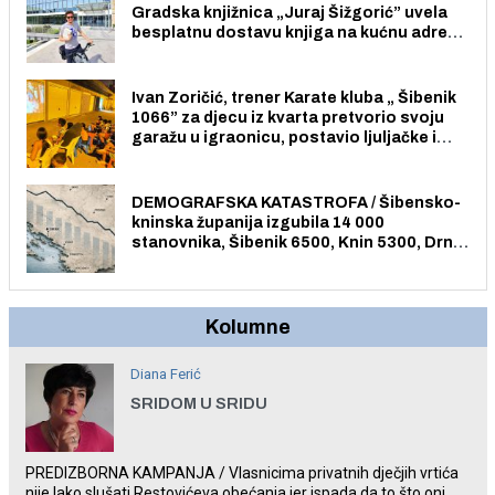
Gradska knjižnica „Juraj Šižgorić” uvela
besplatnu dostavu knjiga na kućnu adresu
električnim biciklom.
Ivan Zoričić, trener Karate kluba „ Šibenik
1066” za djecu iz kvarta pretvorio svoju
garažu u igraonicu, postavio ljuljačke i
trampolin i organizirao dječje ljetno kino.
DEMOGRAFSKA KATASTROFA / Šibensko-
kninska županija izgubila 14 000
stanovnika, Šibenik 6500, Knin 5300, Drniš
1758, Skradin 625, Vodice 275...
Kolumne
Diana Ferić
SRIDOM U SRIDU
PREDIZBORNA KAMPANJA / Vlasnicima privatnih dječjih vrtića
nije lako slušati Restovićeva obećanja jer ispada da to što oni