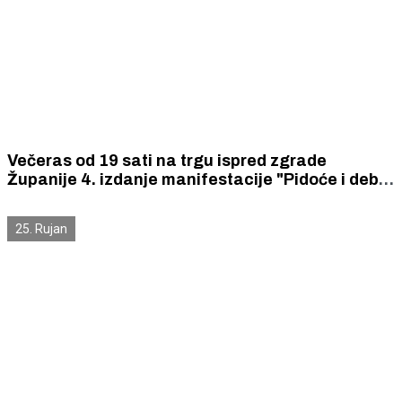
Večeras od 19 sati na trgu ispred zgrade
Županije 4. izdanje manifestacije "Pidoće i debit
se vole",donosimo što će sve biti posluženo
25. Rujan