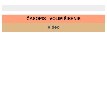
čeka sljubljivanje pidoča s debitom
ČASOPIS - VOLIM ŠIBENIK
Video