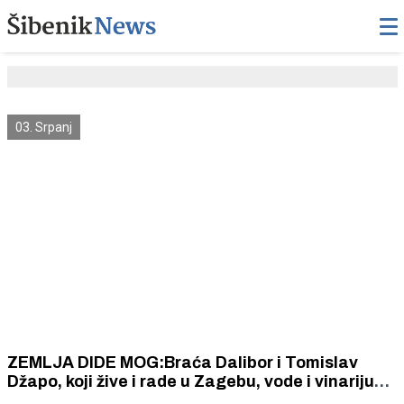
03. Srpanj
ZEMLJA DIDE MOG:Braća Dalibor i Tomislav
Džapo, koji žive i rade u Zagebu, vode i vinariju
na svojoj djedovini u Oklaju