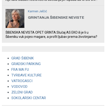
rade u Šibeniku ne postoji
Karmen Jelčić
GRINTANJA ŠIBENSKE NEVISTE
ŠIBENSKA NEVISTA OPET GRINTA:Slučaj AS EKO ili je li u
Šibeniku vuk pojeo magare, a profit ljubav prema životinjama?
GRAD ŠIBENIK
GRADSKI PARKING
FRA MA FU
TVRĐAVE KULTURE
VATROGASCI
VODOVOD
ZELENI GRAD
SOKOLARSKI CENTAR