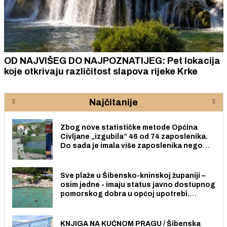
OD NAJVIŠEG DO NAJPOZNATIJEG: Pet lokacija
koje otkrivaju različitost slapova rijeke Krke
Najčitanije
Zbog nove statističke metode Općina
Civljane „izgubila” 46 od 74 zaposlenika.
Do sada je imala više zaposlenika nego
radno sposobnih osoba među svojih 170
stanovnika.
Sve plaže u Šibensko-kninskoj županiji –
osim jedne - imaju status javno dostupnog
pomorskog dobra u općoj upotrebi.
Pristup je slobodan i besplatan za sve
građane i posjetitelje.
KNJIGA NA KUĆNOM PRAGU / Šibenska