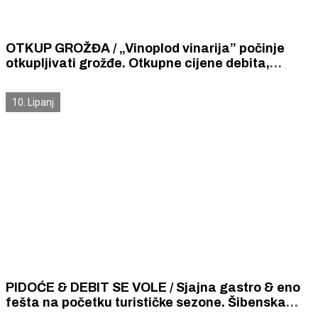
OTKUP GROŽĐA / „Vinoplod vinarija” počinje
otkupljivati grožđe. Otkupne cijene debita,
babića i maraštine od 0,87 do 1,20 eura za
kilogram.
10. Lipanj
PIDOĆE & DEBIT SE VOLE / Sjajna gastro & eno
fešta na početku turističke sezone. Šibenska
gastronomija i vino u punom sjaju.