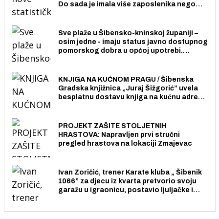
Do sada je imala više zaposlenika nego
radno sposobnih osoba među svojih 170
stanovnika.
Sve plaže u Šibensko-kninskoj županiji –
osim jedne - imaju status javno dostupnog
pomorskog dobra u općoj upotrebi.
Pristup je slobodan i besplatan za sve
građane i posjetitelje.
KNJIGA NA KUĆNOM PRAGU / Šibenska
Gradska knjižnica „Juraj Šižgorić” uvela
besplatnu dostavu knjiga na kućnu adresu
električnim biciklom.
PROJEKT ZAŠITE STOLJETNIH
HRASTOVA: Napravljen prvi stručni
pregled hrastova na lokaciji Zmajevac
Ivan Zoričić, trener Karate kluba „ Šibenik
1066” za djecu iz kvarta pretvorio svoju
garažu u igraonicu, postavio ljuljačke i
trampolin i organizirao dječje ljetno kino.