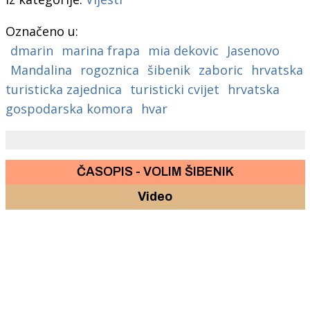
Označeno u:
dmarin
marina frapa
mia dekovic
Jasenovo
Mandalina
rogoznica
šibenik
zaboric
hrvatska
turisticka zajednica
turisticki cvijet
hrvatska
gospodarska komora
hvar
ČASOPIS - VOLIM ŠIBENIK
Video