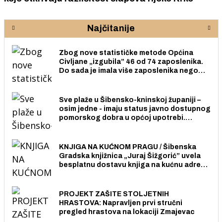
Najčitanije
Zbog nove statističke metode Općina
Civljane „izgubila” 46 od 74 zaposlenika.
Do sada je imala više zaposlenika nego
radno sposobnih osoba među svojih 170
stanovnika.
Sve plaže u Šibensko-kninskoj županiji –
osim jedne - imaju status javno dostupnog
pomorskog dobra u općoj upotrebi.
Pristup je slobodan i besplatan za sve
građane i posjetitelje.
KNJIGA NA KUĆNOM PRAGU / Šibenska
Gradska knjižnica „Juraj Šižgorić” uvela
besplatnu dostavu knjiga na kućnu adresu
električnim biciklom.
PROJEKT ZAŠITE STOLJETNIH
HRASTOVA: Napravljen prvi stručni
pregled hrastova na lokaciji Zmajevac