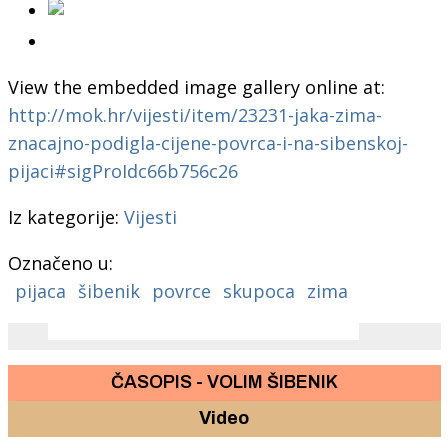
View the embedded image gallery online at:
http://mok.hr/vijesti/item/23231-jaka-zima-
znacajno-podigla-cijene-povrca-i-na-sibenskoj-
pijaci#sigProIdc66b756c26
Iz kategorije:
Vijesti
Označeno u:
pijaca
šibenik
povrce
skupoca
zima
ČASOPIS - VOLIM ŠIBENIK
Video