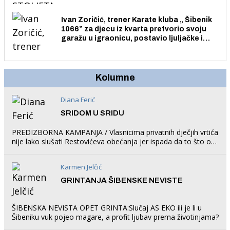
Ivan Zoričić, trener Karate kluba „ Šibenik
1066” za djecu iz kvarta pretvorio svoju
garažu u igraonicu, postavio ljuljačke i
trampolin i organizirao dječje ljetno kino.
Kolumne
Diana Ferić
SRIDOM U SRIDU
PREDIZBORNA KAMPANJA / Vlasnicima privatnih dječjih vrtića
nije lako slušati Restovićeva obećanja jer ispada da to što oni
rade u Šibeniku ne postoji
Karmen Jelčić
GRINTANJA ŠIBENSKE NEVISTE
ŠIBENSKA NEVISTA OPET GRINTA:Slučaj AS EKO ili je li u
Šibeniku vuk pojeo magare, a profit ljubav prema životinjama?