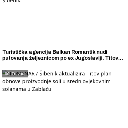
Turistička agencija Balkan Romantik nudi
putovanja željeznicom po ex Jugoslaviji. Titov
Plavi vlak koji krstari i Hrvatskom ne dolazi u
Šibenik.
06. Travanj