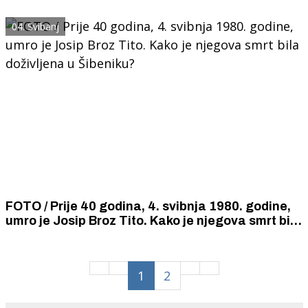
Ivana Živković Žike o velikom Titovom pothvatu,
pokretu Nesvrtanih...
04. Svibanj
FOTO / Prije 40 godina, 4. svibnja 1980. godine,
umro je Josip Broz Tito. Kako je njegova smrt bila
doživljena u Šibeniku?
1
2