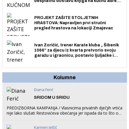
besplatnu dostavu knjiga na kućnu adresu
električnim biciklom.
PROJEKT ZAŠITE STOLJETNIH
HRASTOVA: Napravljen prvi stručni
pregled hrastova na lokaciji Zmajevac
Ivan Zoričić, trener Karate kluba „ Šibenik
1066” za djecu iz kvarta pretvorio svoju
garažu u igraonicu, postavio ljuljačke i
trampolin i organizirao dječje ljetno kino.
Kolumne
Diana Ferić
SRIDOM U SRIDU
PREDIZBORNA KAMPANJA / Vlasnicima privatnih dječjih vrtića
nije lako slušati Restovićeva obećanja jer ispada da to što oni
rade u Šibeniku ne postoji
Karmen Jelčić