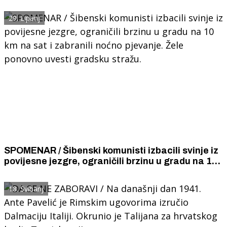
Titovog rodnog Kumroveca poručuju da će svog
sina rado prihvatiti.
29. Lipanj
SPOMENAR / Šibenski komunisti izbacili svinje iz
povijesne jezgre, ograničili brzinu u gradu na 10
km na sat i zabranili noćno pjevanje. Žele
ponovno uvesti gradsku stražu.
18. Svibanj