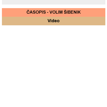
ČASOPIS - VOLIM ŠIBENIK
Video