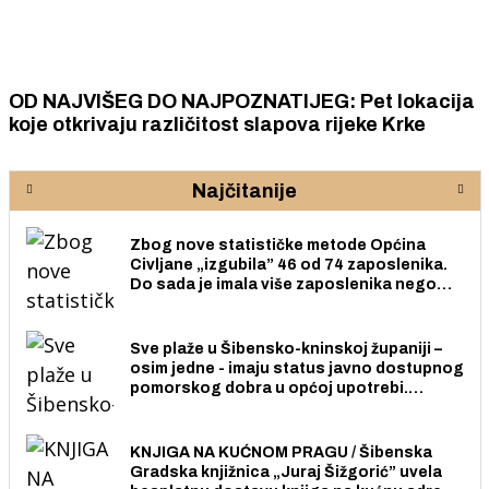
OD NAJVIŠEG DO NAJPOZNATIJEG: Pet lokacija
koje otkrivaju različitost slapova rijeke Krke
Najčitanije
Zbog nove statističke metode Općina
Civljane „izgubila” 46 od 74 zaposlenika.
Do sada je imala više zaposlenika nego
radno sposobnih osoba među svojih 170
stanovnika.
Sve plaže u Šibensko-kninskoj županiji –
osim jedne - imaju status javno dostupnog
pomorskog dobra u općoj upotrebi.
Pristup je slobodan i besplatan za sve
građane i posjetitelje.
KNJIGA NA KUĆNOM PRAGU / Šibenska
Gradska knjižnica „Juraj Šižgorić” uvela