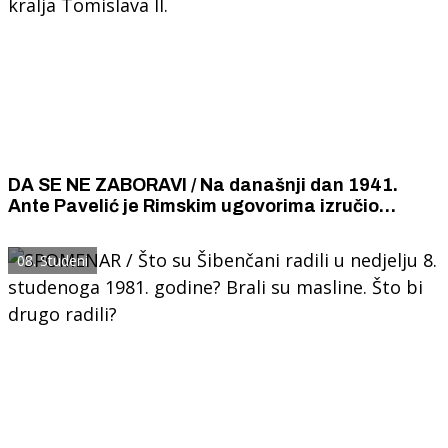
DA SE NE ZABORAVI / Na današnji dan 1941.
Ante Pavelić je Rimskim ugovorima izručio
Dalmaciju Italiji. Okrunio je Talijana za hrvatskog
kralja Tomislava II.
08. Studeni