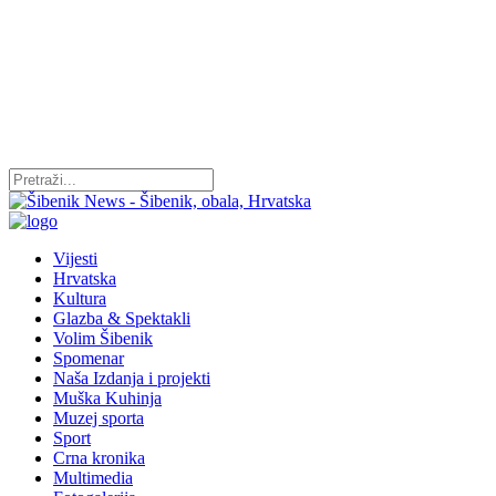
Vijesti
Hrvatska
Kultura
Glazba & Spektakli
Volim Šibenik
Spomenar
Naša Izdanja i projekti
Muška Kuhinja
Muzej sporta
Sport
Crna kronika
Multimedia