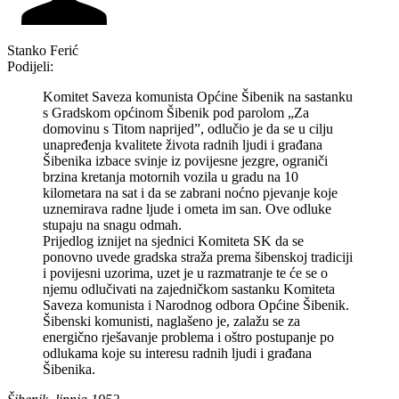
Stanko Ferić
Podijeli:
Komitet Saveza komunista Općine Šibenik na sastanku
s Gradskom općinom Šibenik pod parolom „Za
domovinu s Titom naprijed”, odlučio je da se u cilju
unapređenja kvalitete života radnih ljudi i građana
Šibenika izbace svinje iz povijesne jezgre, ograniči
brzina kretanja motornih vozila u gradu na 10
kilometara na sat i da se zabrani noćno pjevanje koje
uznemirava radne ljude i ometa im san. Ove odluke
stupaju na snagu odmah.
Prijedlog iznijet na sjednici Komiteta SK da se
ponovno uvede gradska straža prema šibenskoj tradiciji
i povijesni uzorima, uzet je u razmatranje te će se o
njemu odlučivati na zajedničkom sastanku Komiteta
Saveza komunista i Narodnog odbora Općine Šibenik.
Šibenski komunisti, naglašeno je, zalažu se za
energično rješavanje problema i oštro postupanje po
odlukama koje su interesu radnih ljudi i građana
Šibenika.