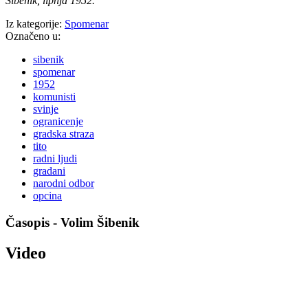
Šibenik, lipnja 1952.
Iz kategorije:
Spomenar
Označeno u:
sibenik
spomenar
1952
komunisti
svinje
ogranicenje
gradska straza
tito
radni ljudi
gradani
narodni odbor
opcina
Časopis - Volim Šibenik
Video