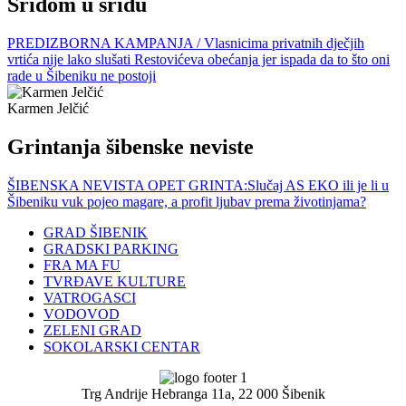
Sridom u sridu
PREDIZBORNA KAMPANJA / Vlasnicima privatnih dječjih
vrtića nije lako slušati Restovićeva obećanja jer ispada da to što oni
rade u Šibeniku ne postoji
Karmen Jelčić
Grintanja šibenske neviste
ŠIBENSKA NEVISTA OPET GRINTA:Slučaj AS EKO ili je li u
Šibeniku vuk pojeo magare, a profit ljubav prema životinjama?
GRAD ŠIBENIK
GRADSKI PARKING
FRA MA FU
TVRĐAVE KULTURE
VATROGASCI
VODOVOD
ZELENI GRAD
SOKOLARSKI CENTAR
Trg Andrije Hebranga 11a, 22 000 Šibenik