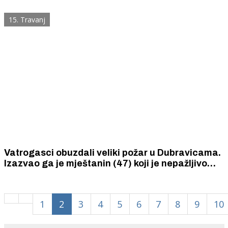
iz kemijskog WC -a
15. Travanj
Vatrogasci obuzdali veliki požar u Dubravicama.
Izazvao ga je mještanin (47) koji je nepažljivo
spaljivao biljni otpad. S vatrom su se pet sati
borila 32 vatrogasca i 10 vatrogasnih vozila.
1
2
3
4
5
6
7
8
9
10