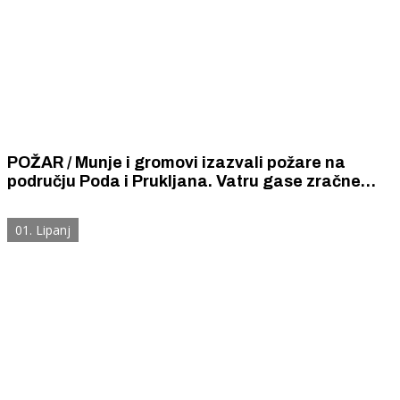
POŽAR / Munje i gromovi izazvali požare na
području Poda i Prukljana. Vatru gase zračne
snage, 55 vatrogasaca i 16 vatrogasnih vozila.
01. Lipanj