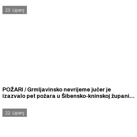
23. Lipanj
POŽARI / Grmljavinsko nevrijeme jučer je
izazvalo pet požara u Šibensko-kninskoj županiji.
Gorjelo je na Kornatima, Podima, Primoštenu,
Sonkoviću i Dubravi
22. Lipanj