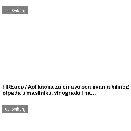
16. Svibanj
FIREapp / Aplikacija za prijavu spaljivanja biljnog
otpada u masliniku, vinogradu i na
poljoprivrednim površinama radi i na području
Šibensko-kninske županije
03. Svibanj