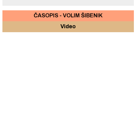
ČASOPIS - VOLIM ŠIBENIK
Video