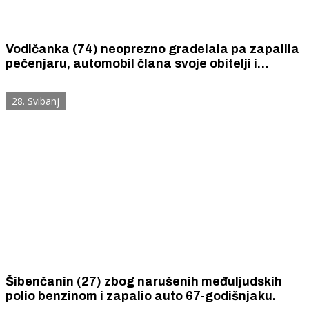
Vodičanka (74) neoprezno gradelala pa zapalila
pečenjaru, automobil člana svoje obitelji i
ugrozila vlastitu kuću.
28. Svibanj
Šibenčanin (27) zbog narušenih međuljudskih
polio benzinom i zapalio auto 67-godišnjaku.