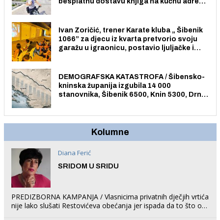
besplatnu dostavu knjiga na kućnu adresu
električnim biciklom.
Ivan Zoričić, trener Karate kluba „ Šibenik
1066” za djecu iz kvarta pretvorio svoju
garažu u igraonicu, postavio ljuljačke i
trampolin i organizirao dječje ljetno kino.
DEMOGRAFSKA KATASTROFA / Šibensko-
kninska županija izgubila 14 000
stanovnika, Šibenik 6500, Knin 5300, Drniš
1758, Skradin 625, Vodice 275...
Kolumne
Diana Ferić
SRIDOM U SRIDU
PREDIZBORNA KAMPANJA / Vlasnicima privatnih dječjih vrtića
nije lako slušati Restovićeva obećanja jer ispada da to što oni
rade u Šibeniku ne postoji