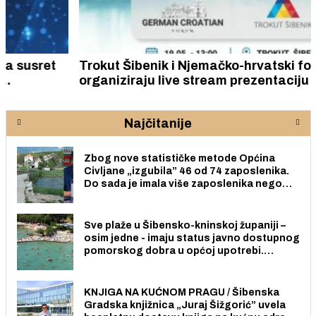
Trokut Šibenik i Njemačko-hrvatski forum
organiziraju live stream prezentaciju ‘Kako
poslovati u Njemačkoj!’
Najčitanije
Zbog nove statističke metode Općina
Civljane „izgubila” 46 od 74 zaposlenika.
Do sada je imala više zaposlenika nego
radno sposobnih osoba među svojih 170
stanovnika.
Sve plaže u Šibensko-kninskoj županiji –
osim jedne - imaju status javno dostupnog
pomorskog dobra u općoj upotrebi.
Pristup je slobodan i besplatan za sve
građane i posjetitelje.
KNJIGA NA KUĆNOM PRAGU / Šibenska
Gradska knjižnica „Juraj Šižgorić” uvela