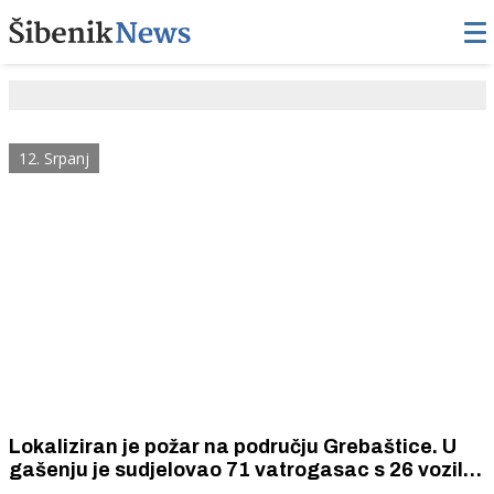
12. Srpanj
Lokaliziran je požar na području Grebaštice. U
gašenju je sudjelovao 71 vatrogasac s 26 vozila i
sedam vatrogasnih zrakoplova.