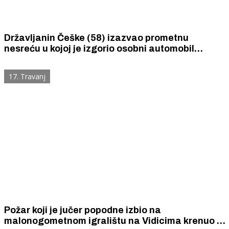
Državljanin Češke (58) izazvao prometnu
nesreću u kojoj je izgorio osobni automobil
Zadranina (27). Kažnjena su objica vozača.
17. Travanj
Požar koji je jučer popodne izbio na
malonogometnom igralištu na Vidicima krenuo je