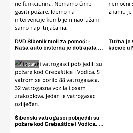
DVD Šibenik moli za pomoć: -
Tužna je 
Naša auto cisterna je dotrajala i
kućice u 
ne funkcionira. Nemamo čime
nemoćni s
gasiti požare. Idemo na
znamo je 
13. Srpanj
intervencije kombijem naoružani
samo naprtnjačama.
Gornji tok
Otkrijte h
edukativnom kampusu 
Puljanim
Šibenski vatrogasci pobijedili su
požare kod Grebaštice i Vodica. S
vatrom se borilo 88 vatrogasaca,