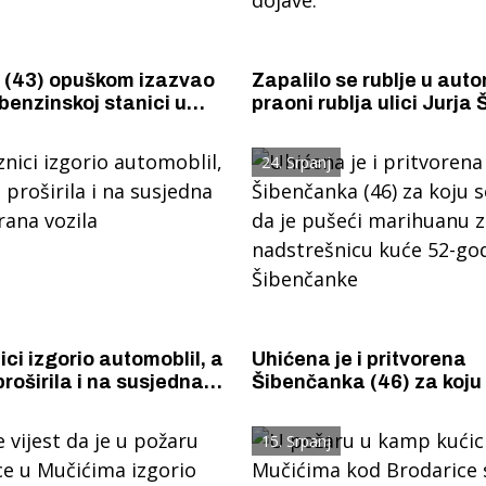
 (43) opuškom izazvao
Zapalilo se rublje u aut
benzinskoj stanici u
praoni rublja ulici Jurja 
 Pobjegao je, ali ga je
Vatrogasci su požar ugas
ronašla i uhitila.
samo 21 minutu od tren
24. Srpanj
dojave.
ci izgorio automoblil, a
Uhićena je i pritvorena
proširila i na susjedna
Šibenčanka (46) za koju
rana vozila
sumnja da je pušeći ma
zapalila nadstrešnicu k
15. Srpanj
godišnje Šibenčanke