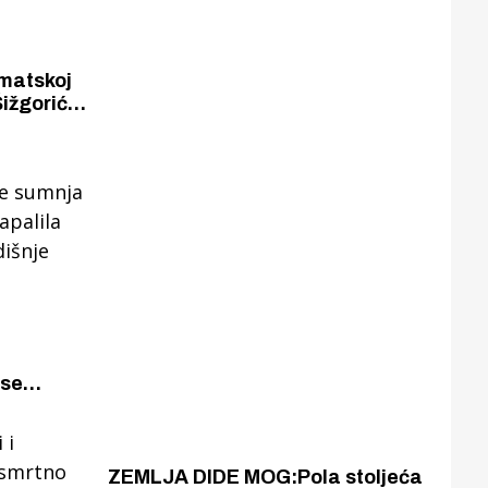
omatskoj
Šižgorića.
ili za
utka
 se
rihuanu
uće 52-
ZEMLJA DIDE MOG:Pola stoljeća