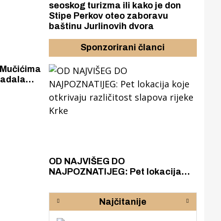
seoskog turizma ili kako je don
Stipe Perkov oteo zaboravu
baštinu Jurlinovih dvora
Sponzorirani članci
i Mučićima
radala
azak
OD NAJVIŠEG DO
ZA
zgrađeno
NAJPOZNATIJEG: Pet lokacija
AKA
ru
koje otkrivaju različitost slapova
isku
rijeke Krke
sud
Najčitanije
pod
zaj