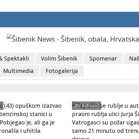
& Spektakli
Volim Šibenik
Spomenar
Naš
Multimedia
Fotogalerija
z
02. Kolovoz