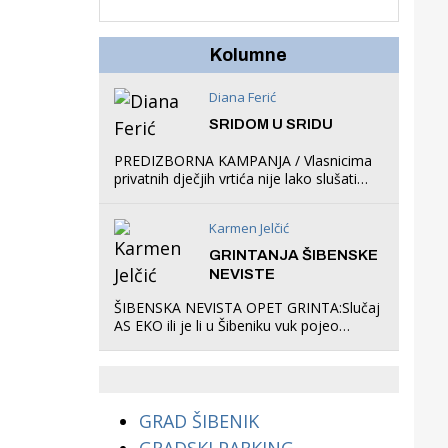
u igraonicu, postavio
ljuljačke i trampolin i
organizirao dječje
Kolumne
ljetno kino.
Diana Ferić
SRIDOM U SRIDU
PREDIZBORNA KAMPANJA / Vlasnicima
privatnih dječjih vrtića nije lako slušati
Restovićeva obećanja jer ispada da to
što oni rade u Šibeniku ne postoji
Karmen Jelčić
GRINTANJA ŠIBENSKE
NEVISTE
ŠIBENSKA NEVISTA OPET GRINTA:Slučaj
AS EKO ili je li u Šibeniku vuk pojeo
magare, a profit ljubav prema
životinjama?
GRAD ŠIBENIK