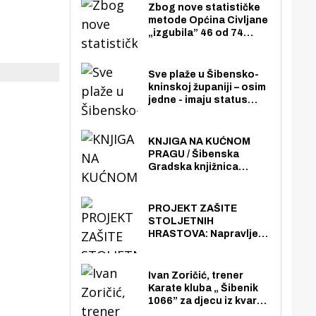
Zbog nove statističke
metode Općina Civljane
„izgubila” 46 od 74
zaposlenika. Do sada je
imala više zaposlenika
nego radno sposobnih
Sve plaže u Šibensko-
osoba među svojih 170
kninskoj županiji – osim
stanovnika.
jedne - imaju status
javno dostupnog
pomorskog dobra u
općoj upotrebi. Pristup
KNJIGA NA KUĆNOM
je slobodan i besplatan
PRAGU / Šibenska
za sve građane i
Gradska knjižnica
posjetitelje.
„Juraj Šižgorić” uvela
besplatnu dostavu
knjiga na kućnu adresu
PROJEKT ZAŠITE
električnim biciklom.
STOLJETNIH
HRASTOVA: Napravljen
prvi stručni pregled
hrastova na lokaciji
Zmajevac
Ivan Zoričić, trener
Karate kluba „ Šibenik
1066” za djecu iz kvarta
pretvorio svoju garažu