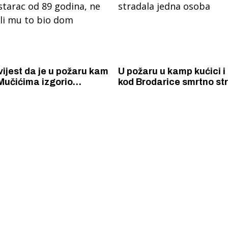
vijest da je u požaru kam
U požaru u kamp kućici 
Mučićima izgorio
kod Brodarice smrtno st
tarac od 89 godina, ne
jedna osoba
li mu to bio dom
 Krke iz prve ruke -
Šibenik spreman za dol
ostel Titius u
električnih autobusa: i
NP Krka u
12 punionica na kolodvo
a