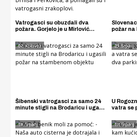
Vatrogasci su obuzdali dva
Slovenac
požara. Gorjelo je u Mirlović
požar na 
Zagori i Danilo Kraljicama. Vatru
Bilicama.
su gasili vatrogasci iz Šibenika,
policija p
02. Kolovoz
25. Srpanj
Drniša i Perkovića, a pomagali su
i vatrogasni zrakoplovi.
Šibenski vatrogasci za samo 24
U Rogozni
minute stigli na Brodaricu i ugasili
vatra se 
požar na stambenom objektu
dva parki
18. Srpanj
17. Srpanj