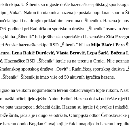
a
kih ekipa. U Šibenik su u goste došle hazenašice splitskog sportskog 
ekipu „Vuka”.
Nakon tih utakmica hazena je postala popularan sport u Ši
počela igrati i na drugim prikladnim terenima u Šibeniku. Hazena je post
36. godine i pri Radničkom sportskom društvu „Šibenik” osnovan žen
 kluba „Šibenik” bila je šibenska sportašica i hazenašica
Zita Ercego
neri ženske hazenaške ekipe RSD „Šibenik” bili su
Mijo Blaće i Pero Š
cura, Lena Rakić Đurđević, Vlasta Berović, Lepa Šarić, Božena L
ić.
Hazenašice RSD „Šibenik” igrale su na terenu u Crnici.
Nije poznato
rađanskog sportskog društva „Osvit” i Radničkog sportskog društva „
ibenik”, Šibenik je imao više od 50 aktivnih igračica hazene.
se igrao na velikom nogometnom terenu dobacivanjem lopte rukom. Nast
io praški učitelj tjelovježbe Anton Kritof.
Hazena dolazi
od češke riječi h
va puta uzastopce i dobaciti dalje. Hazenu su igrale i djevojke i
mladići
brže širila, jačala je i dugo se održala. Olimpijski odbor Čehoslovačke 
je hazenu donio
Bogdan Cuvaj koji je čak i unaprijedio hazenu i regulira