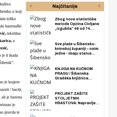
rijeke Krke
sud
društva
Najčitanije
pod
beniku u koji
zaj
ala toliko
Zbog nove statističke
metode Općina Civljane
ski hazenaški
„izgubila” 46 od 74
vić,
tekstilna
zaposlenika. Do sada je
imala više zaposlenika
karica,
a
nego radno sposobnih
Sve plaže u Šibensko-
osoba među svojih 170
usić,
kninskoj županiji – osim
stanovnika.
jedne - imaju status
 je li ikada
javno dostupnog
Šibenik”.
pomorskog dobra u
općoj upotrebi. Pristup
KNJIGA NA KUĆNOM
je slobodan i besplatan
PRAGU / Šibenska
za sve građane i
Gradska knjižnica
ao je krajem
posjetitelje.
„Juraj Šižgorić” uvela
besplatnu dostavu
azeti / baciti,
knjiga na kućnu adresu
PROJEKT ZAŠITE
, ali je hazena
električnim biciklom.
STOLJETNIH
HRASTOVA: Napravljen
priznao je
prvi stručni pregled
o pravila te
hrastova na lokaciji