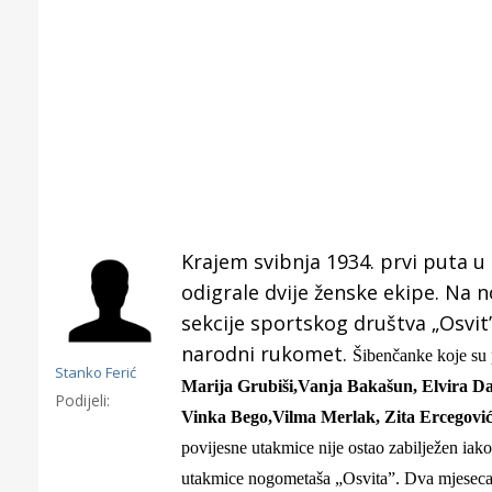
Krajem
svibnja
1934. prvi puta u
odigrale dvije ženske ekipe. Na 
sekcije sportskog društva „Osvit” 
narodni rukomet.
Šibenčanke koje su 
Stanko Ferić
Marija Grubiši,Vanja Bakašun, Elvira Dam
Podijeli:
Vinka Bego,Vilma Merlak, Zita Ercegović, 
Gornji tok
povijesne utakmice nije ostao zabilježen iak
Otkrijte h
edukativnom kampusu 
utakmice nogometaša „Osvita”.
Dva mjeseca 