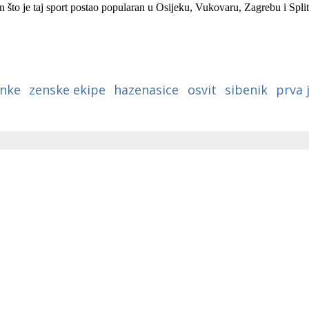
 što je taj sport postao popularan u Osijeku, Vukovaru, Zagrebu i Split
anke
zenske ekipe
hazenasice
osvit
sibenik
prva 