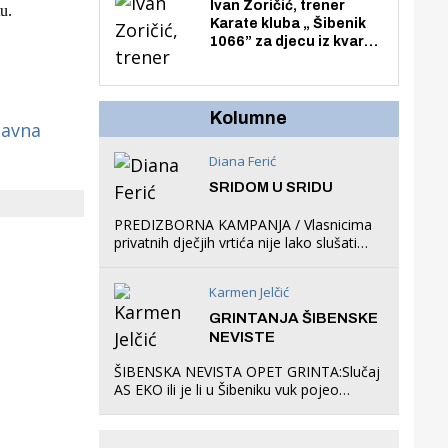
Zmajevac
Ivan Zoričić, trener
u.
Karate kluba „ Šibenik
1066” za djecu iz kvarta
pretvorio svoju garažu
u igraonicu, postavio
ljuljačke i trampolin i
organizirao dječje
Kolumne
javna
ljetno kino.
Diana Ferić
SRIDOM U SRIDU
PREDIZBORNA KAMPANJA / Vlasnicima
privatnih dječjih vrtića nije lako slušati
Restovićeva obećanja jer ispada da to
što oni rade u Šibeniku ne postoji
Karmen Jelčić
GRINTANJA ŠIBENSKE
NEVISTE
ŠIBENSKA NEVISTA OPET GRINTA:Slučaj
AS EKO ili je li u Šibeniku vuk pojeo
magare, a profit ljubav prema
životinjama?