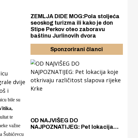
ZEMLJA DIDE MOG:Pola stoljeća
seoskog turizma ili kako je don
Stipe Perkov oteo zaboravu
baštinu Jurlinovih dvora
Sponzorirani članci
icu
rale dvije
oš i
icu bile su
itika,
ltat te
azak
OD NAJVIŠEG DO
ZA
 neke važne
zgrađeno
NAJPOZNATIJEG: Pet lokacija
AKA
ru
koje otkrivaju različitost slapova
isku
na Šubićevcu