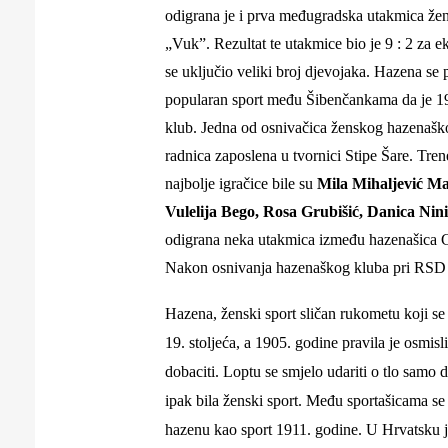
Puljanim
odigrana je i prva međugradska utakmica žens
„Vuk”. Rezultat te utakmice bio je 9 : 2 za 
se uključio veliki broj djevojaka. Hazena se 
popularan sport među Šibenčankama da je 19
klub.
Jedna od osnivačica ženskog hazenaškog
radnica zaposlena u tvornici Stipe Šare. Tre
najbolje igračice bile su
Mila Mihaljević Ma
Vulelija Bego, Rosa Grubišić, Danica Nin
odigrana neka utakmica između hazenašica G
Nakon osnivanja hazenaškog kluba pri RSD „Š
Hazena, ženski sport sličan rukometu koji 
19. stoljeća, a 1905. godine pravila je osmisl
dobaciti. Loptu se smjelo udariti o tlo samo d
ipak bila ženski sport. Među sportašicama se 
hazenu kao sport 1911. godine. U Hrvatsku 