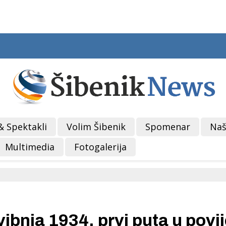
& Spektakli
Volim Šibenik
Spomenar
Naš
Multimedia
Fotogalerija
nja 1934. prvi puta u povij