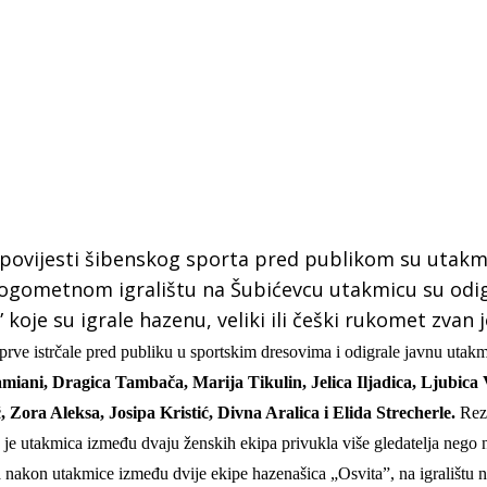
 povijesti šibenskog sporta pred publikom su utakm
nogometnom igralištu na Šubićevcu utakmicu su odig
koje su igrale hazenu, veliki ili češki rukomet zvan j
prve istrčale
pred publiku
u sportskim dresovima i odigrale javnu utakm
iani, Dragica Tambača, Marija Tikulin, Jelica Iljadica, Ljubica V
Zora Aleksa, Josipa Kristić, Divna Aralica i Elida Strecherle.
Rezu
 Krke iz prve ruke -
Šibenik spreman za dol
o je utakmica između dvaju ženskih ekipa privukla više gledatelja nego
ostel Titius u
električnih autobusa: i
NP Krka u
12 punionica na kolodvo
nakon utakmice između dvije ekipe hazenašica „Osvita”, na igralištu 