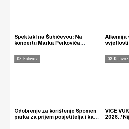
Spektakl na Šubićevcu: Na
Alkemija 
koncertu Marka Perkovića
svjetlosti
Thompsona okupilo se 27 000
djela Domi
ljudi
Krševan
03. Kolovoz
03. Kolovoz
Odobrenje za korištenje Spomen
VICE VUKO
parka za prijem posjetitelja i kao
2026. / N
zaštićenu zonu za posjetitelje
voljeti H