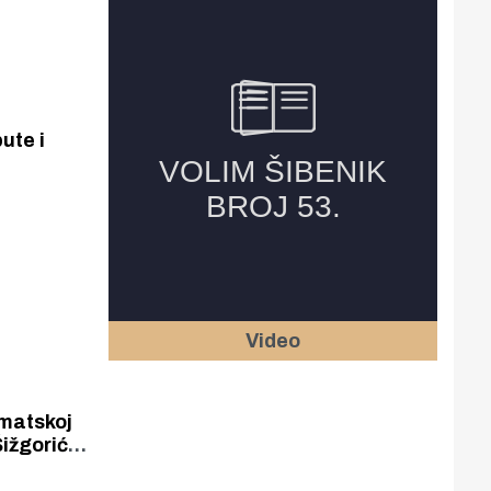
ute i
 Marka
a
Video
omatskoj
Šižgorića.
ili za