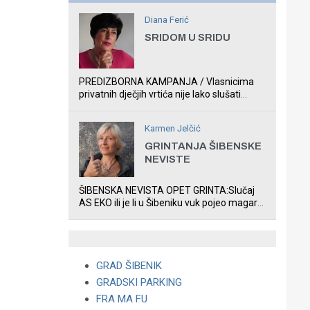
Diana Ferić
SRIDOM U SRIDU
PREDIZBORNA KAMPANJA / Vlasnicima
privatnih dječjih vrtića nije lako slušati
Restovićeva obećanja jer ispada da to što
oni rade u Šibeniku ne postoji
Karmen Jelčić
GRINTANJA ŠIBENSKE
NEVISTE
ŠIBENSKA NEVISTA OPET GRINTA:Slučaj
AS EKO ili je li u Šibeniku vuk pojeo magare,
a profit ljubav prema životinjama?
GRAD ŠIBENIK
GRADSKI PARKING
FRA MA FU