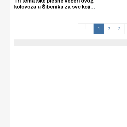
Tri tematske plesne večeri ovog
kolovoza u Šibeniku za sve koji
vole i žele plesati
1
2
3
Gornji tok
Otkrijte h
edukativnom kampusu 
Puljanim