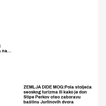
utka
:
a na
nog doma
ovi
ZEMLJA DIDE MOG:Pola stoljeća
seoskog turizma ili kako je don
Stipe Perkov oteo zaboravu
baštinu Jurlinovih dvora