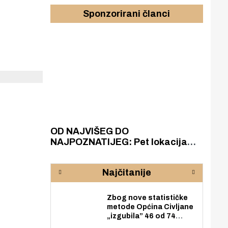
Sponzorirani članci
azak
OD NAJVIŠEG DO
ZA
zgrađeno
NAJPOZNATIJEG: Pet lokacija
AKA
ru
koje otkrivaju različitost slapova
isku
rijeke Krke
sud
Najčitanije
pod
zaj
Zbog nove statističke
metode Općina Civljane
„izgubila” 46 od 74
zaposlenika. Do sada je