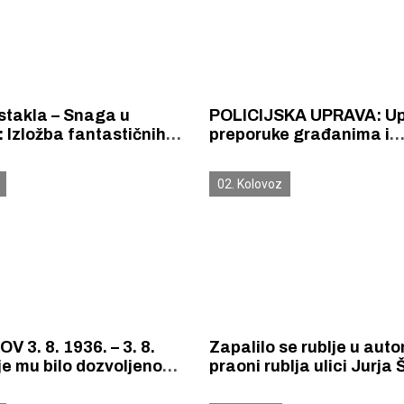
stakla – Snaga u
POLICIJSKA UPRAVA: Up
: Izložba fantastičnih
preporuke građanima i
nique Jurić u Galeriji sv.
posjetiteljima koncerta
a
Perkovića Thompsona n
02. Kolovoz
stadionu Šubićevac
V 3. 8. 1936. – 3. 8.
Zapalilo se rublje u aut
ije mu bilo dozvoljeno
praoni rublja ulici Jurja 
rvatsku. Dvadaset je
Vatrogasci su požar ugas