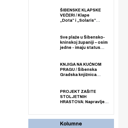
imala više zaposlenika
nego radno sposobnih
ŠIBENSKE KLAPSKE
osoba među svojih 170
VEČERI / Klape
stanovnika.
„Dota” i „Solaris”
otvaraju 27. Šibenske
klapske večeri na Maloj
loži
Sve plaže u Šibensko-
kninskoj županiji – osim
jedne - imaju status
javno dostupnog
pomorskog dobra u
općoj upotrebi. Pristup
KNJIGA NA KUĆNOM
je slobodan i besplatan
PRAGU / Šibenska
za sve građane i
Gradska knjižnica
posjetitelje.
„Juraj Šižgorić” uvela
besplatnu dostavu
knjiga na kućnu adresu
PROJEKT ZAŠITE
električnim biciklom.
STOLJETNIH
HRASTOVA: Napravljen
prvi stručni pregled
hrastova na lokaciji
Zmajevac
Kolumne