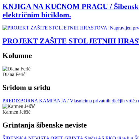
KNJIGA NA KUĆNOM PRAGU / Šibenska Grad
električnim biciklom.
PROJEKT ZAŠITE STOLJETNIH HRASTOVA: 
Kolumne
Diana Ferić
Sridom u sridu
PREDIZBORNA KAMPANJA / Vlasnicima privatnih dječjih vrtića nije la
Karmen Jelčić
Grintanja šibenske neviste
ŠIBENSKA NEVISTA OPET GRINTA:Slučaj AS EKO ili je li u Šibenik