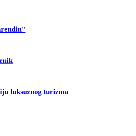
arendin"
benik
ciju luksuznog turizma