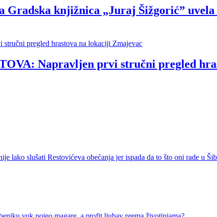
ska knjižnica „Juraj Šižgorić” uvela be
Napravljen prvi stručni pregled hrasto
ko slušati Restovićeva obećanja jer ispada da to što oni rade u Šib
u vuk pojeo magare, a profit ljubav prema životinjama?