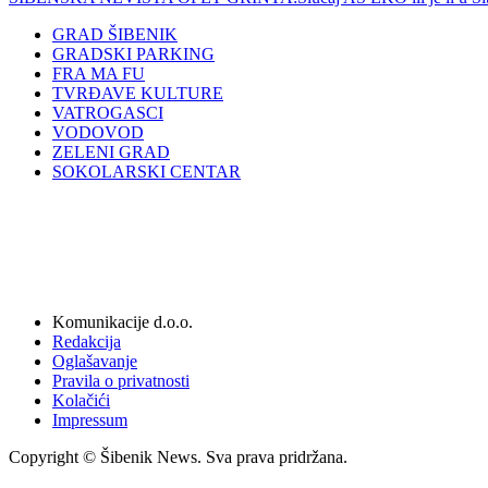
GRAD ŠIBENIK
GRADSKI PARKING
FRA MA FU
TVRĐAVE KULTURE
VATROGASCI
VODOVOD
ZELENI GRAD
SOKOLARSKI CENTAR
Komunikacije d.o.o.
Redakcija
Oglašavanje
Pravila o privatnosti
Kolačići
Impressum
Copyright © Šibenik News. Sva prava pridržana.