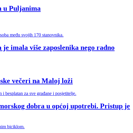
a u Puljanima
 je imala više zaposlenika nego radno
e večeri na Maloj loži
morskog dobra u općoj upotrebi. Pristup je