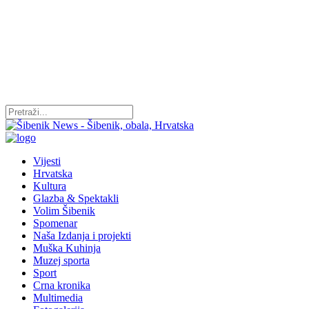
Vijesti
Hrvatska
Kultura
Glazba & Spektakli
Volim Šibenik
Spomenar
Naša Izdanja i projekti
Muška Kuhinja
Muzej sporta
Sport
Crna kronika
Multimedia