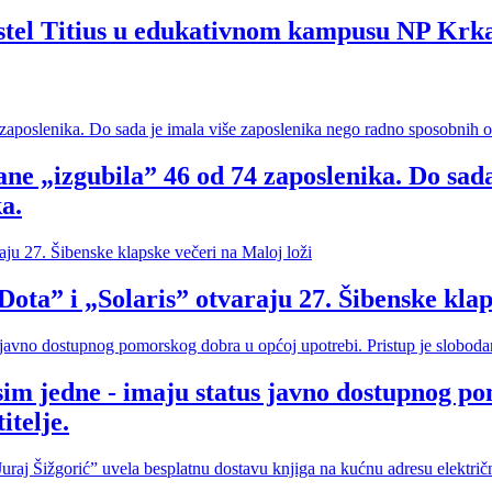
hostel Titius u edukativnom kampusu NP Krk
ne „izgubila” 46 od 74 zaposlenika. Do sada
a.
i „Solaris” otvaraju 27. Šibenske klapsk
sim jedne - imaju status javno dostupnog po
itelje.