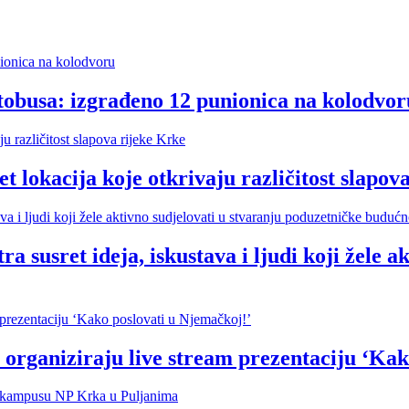
tobusa: izgrađeno 12 punionica na kolodvor
cija koje otkrivaju različitost slapova
t ideja, iskustava i ljudi koji žele akti
organiziraju live stream prezentaciju ‘Kak