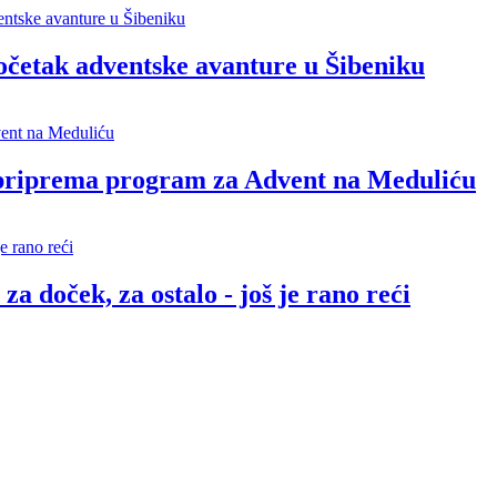
četak adventske avanture u Šibeniku
 priprema program za Advent na Meduliću
a doček, za ostalo - još je rano reći