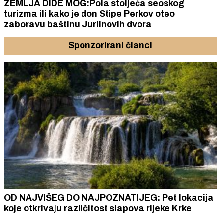
ZEMLJA DIDE MOG:Pola stoljeća seoskog
turizma ili kako je don Stipe Perkov oteo
zaboravu baštinu Jurlinovih dvora
Sponzorirani članci
OD NAJVIŠEG DO NAJPOZNATIJEG: Pet lokacija
koje otkrivaju različitost slapova rijeke Krke