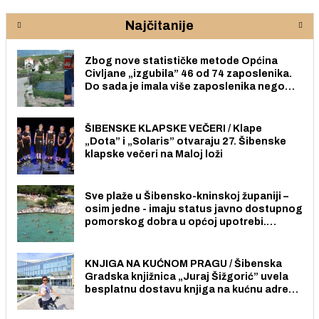
Najčitanije
Zbog nove statističke metode Općina
Civljane „izgubila” 46 od 74 zaposlenika.
Do sada je imala više zaposlenika nego
radno sposobnih osoba među svojih 170
stanovnika.
ŠIBENSKE KLAPSKE VEČERI / Klape
„Dota” i „Solaris” otvaraju 27. Šibenske
klapske večeri na Maloj loži
Sve plaže u Šibensko-kninskoj županiji –
osim jedne - imaju status javno dostupnog
pomorskog dobra u općoj upotrebi.
Pristup je slobodan i besplatan za sve
građane i posjetitelje.
KNJIGA NA KUĆNOM PRAGU / Šibenska
Gradska knjižnica „Juraj Šižgorić” uvela
besplatnu dostavu knjiga na kućnu adresu
električnim biciklom.