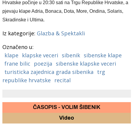
Hrvatske počinje u 20:30 sati na Trgu Republike Hrvatske, a
pjevaju klape Adria, Bonaca, Dota, More, Ondina, Solaris,
Skradinske i Ultima.
Iz kategorije:
Glazba & Spektakli
Označeno u:
klape
klapske veceri
sibenik
sibenske klape
frane bilic
poezija
sibenske klapske veceri
turisticka zajednica grada sibenika
trg
republike hrvatske
recital
ČASOPIS - VOLIM ŠIBENIK
Video