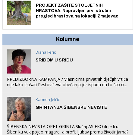
PROJEKT ZAŠITE STOLJETNIH
HRASTOVA: Napravljen prvi stručni
pregled hrastova na lokaciji Zmajevac
Kolumne
Diana Ferić
SRIDOM U SRIDU
PREDIZBORNA KAMPANJA / Vlasnicima privatnih dječjih vrtića
nije lako slušati Restovićeva obećanja jer ispada da to što oni
rade u Šibeniku ne postoji
Karmen Jelčić
GRINTANJA ŠIBENSKE NEVISTE
ŠIBENSKA NEVISTA OPET GRINTA:Slučaj AS EKO ili je li u
Šibeniku vuk pojeo magare, a profit ljubav prema životinjama?