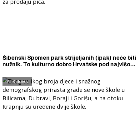
Šibenski Spomen park strijeljanih (ipak) neće biti
nužnik. To kulturno dobro Hrvatske pod najvišom
razinom zakonske zaštite bit će - banak za
prodaju pića.
01. Kolovoz