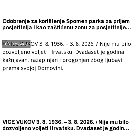
Odobrenje za korištenje Spomen parka za prijem
posjetitelja i kao zaštićenu zonu za posjetitelje
Thompsonovog koncerta dao je Grad Šibenik, a
najam 11 827 m² je naplatio 3548,10 eura
03. Kolovoz
VICE VUKOV 3. 8. 1936. – 3. 8. 2026. / Nije mu bilo
dozvoljeno voljeti Hrvatsku. Dvadaset je godina