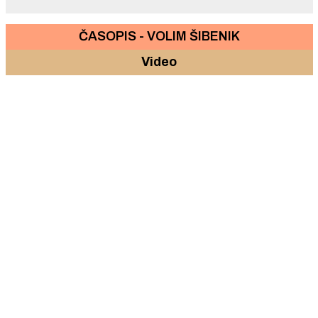
ČASOPIS - VOLIM ŠIBENIK
Video