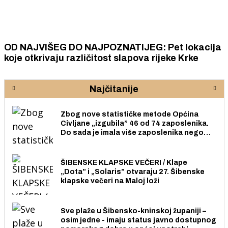
OD NAJVIŠEG DO NAJPOZNATIJEG: Pet lokacija
koje otkrivaju različitost slapova rijeke Krke
Najčitanije
Zbog nove statističke metode Općina
Civljane „izgubila” 46 od 74 zaposlenika.
Do sada je imala više zaposlenika nego
radno sposobnih osoba među svojih 170
stanovnika.
ŠIBENSKE KLAPSKE VEČERI / Klape
„Dota” i „Solaris” otvaraju 27. Šibenske
klapske večeri na Maloj loži
Sve plaže u Šibensko-kninskoj županiji –
osim jedne - imaju status javno dostupnog