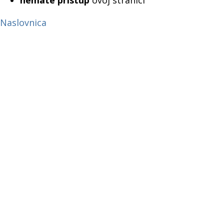
nemate pristup
ovoj stranici
Naslovnica