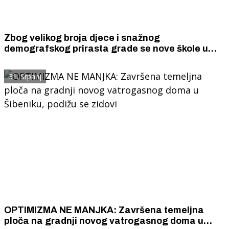
Zbog velikog broja djece i snažnog
demografskog prirasta grade se nove škole u
Bilicama, Dubravi, Boraji i Gorišu, a na otoku
Krapnju su uređene dvije škole.
31. Srpanj
OPTIMIZMA NE MANJKA: Završena temeljna
ploča na gradnji novog vatrogasnog doma u