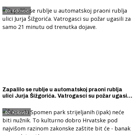
kažnjavan, razapinjan i progonjen zbog ljubavi
prema svojoj Domovini.
02. Kolovoz
Zapalilo se rublje u automatskoj praoni rublja
ulici Jurja Šižgorića. Vatrogasci su požar ugasili
za samo 21 minutu od trenutka dojave.
02. Kolovoz