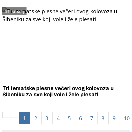
Šibeniku, podižu se zidovi
31. Srpanj
Tri tematske plesne večeri ovog kolovoza u
Šibeniku za sve koji vole i žele plesati
1
2
3
4
5
6
7
8
9
10