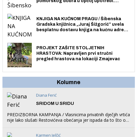
pomorskog dobra u općoj upotrebi.
Pristup je slobodan i besplatan za sve
građane i posjetitelje.
KNJIGA NA KUĆNOM PRAGU / Šibenska
Gradska knjižnica „Juraj Šižgorić” uvela
besplatnu dostavu knjiga na kućnu adresu
električnim biciklom.
PROJEKT ZAŠITE STOLJETNIH
HRASTOVA: Napravljen prvi stručni
pregled hrastova na lokaciji Zmajevac
Kolumne
Diana Ferić
SRIDOM U SRIDU
PREDIZBORNA KAMPANJA / Vlasnicima privatnih dječjih vrtića
nije lako slušati Restovićeva obećanja jer ispada da to što oni
rade u Šibeniku ne postoji
Karmen Jelčić