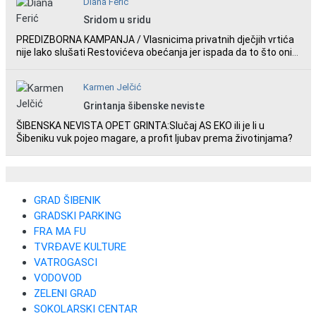
Diana Ferić
Sridom u sridu
PREDIZBORNA KAMPANJA / Vlasnicima privatnih dječjih vrtića
nije lako slušati Restovićeva obećanja jer ispada da to što oni
rade u Šibeniku ne postoji
Karmen Jelčić
Grintanja šibenske neviste
ŠIBENSKA NEVISTA OPET GRINTA:Slučaj AS EKO ili je li u
Šibeniku vuk pojeo magare, a profit ljubav prema životinjama?
GRAD ŠIBENIK
GRADSKI PARKING
FRA MA FU
TVRĐAVE KULTURE
VATROGASCI
VODOVOD
ZELENI GRAD
SOKOLARSKI CENTAR