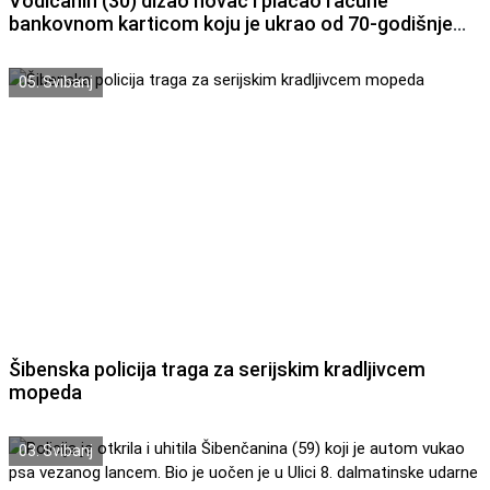
Vodičanin (30) dizao novac i plaćao račune
bankovnom karticom koju je ukrao od 70-godišnje
Vodičanke. Pronađen je, uhićeni pritvoren.
05. Svibanj
Šibenska policija traga za serijskim kradljivcem
mopeda
03. Svibanj