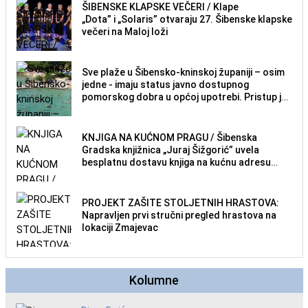
ŠIBENSKE KLAPSKE VEČERI / Klape
„Dota” i „Solaris” otvaraju 27. Šibenske klapske
večeri na Maloj loži
Sve plaže u Šibensko-kninskoj županiji – osim
jedne - imaju status javno dostupnog
pomorskog dobra u općoj upotrebi. Pristup je
slobodan i besplatan za sve građane i
posjetitelje.
KNJIGA NA KUĆNOM PRAGU / Šibenska
Gradska knjižnica „Juraj Šižgorić” uvela
besplatnu dostavu knjiga na kućnu adresu
električnim biciklom.
PROJEKT ZAŠITE STOLJETNIH HRASTOVA:
Napravljen prvi stručni pregled hrastova na
lokaciji Zmajevac
Kolumne