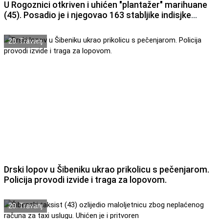
U Rogoznici otkriven i uhićen "plantažer" marihuane
(45). Posadio je i njegovao 163 stabljike indisjke
konoplje, a uz to je dilao speed i kokain.
20. Travanj
Drski lopov u Šibeniku ukrao prikolicu s pečenjarom.
Policija provodi izvide i traga za lopovom.
20. Travanj