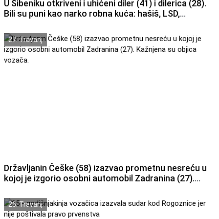
U Šibeniku otkriveni i uhićeni diler (41) i dilerica (28).
Bili su puni kao narko robna kuća: hašiš, LSD,
marihuana, ecstasy, speed..
27. Travanj
Državljanin Češke (58) izazvao prometnu nesreću u
kojoj je izgorio osobni automobil Zadranina (27).
Kažnjena su objica vozača.
26. Travanj