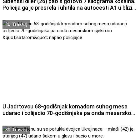
Šibenski diler (26) pao s gotovo 7 kilograma kokaina.
Policija ga je presrela i uhitila na autocesti A1 u blizini
čvora Danilo.
30. Travanj
U Jadrtovcu 68-godišnjak komadom suhog mesa
udarao i ozlijedio 70-godišnjaka pa onda mesarskom
sjekirom "satarom" napao policjajce
30. Travanj