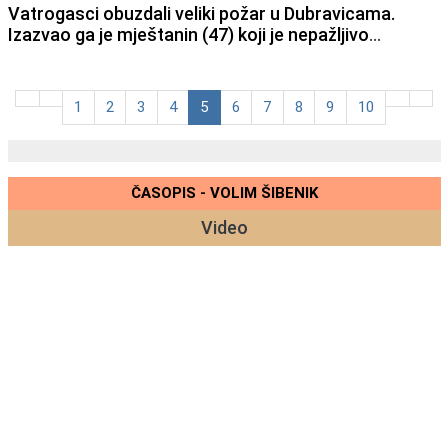
Vatrogasci obuzdali veliki požar u Dubravicama.
Izazvao ga je mještanin (47) koji je nepažljivo
spaljivao biljni otpad. S vatrom su se pet sati borila
32 vatrogasca i 10 vatrogasnih vozila.
1
2
3
4
5
6
7
8
9
10
ČASOPIS - VOLIM ŠIBENIK
Video