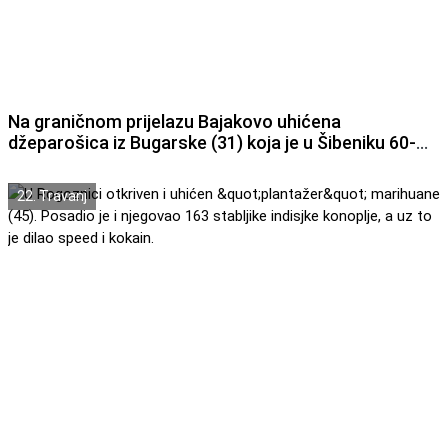
Na graničnom prijelazu Bajakovo uhićena
džeparošica iz Bugarske (31) koja je u Šibeniku 60-
godišnjaku ukrala novčanik i bankovnu karticu s koje
je na bankomatu podigla 300 eura.
22. Travanj