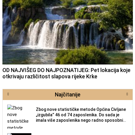
OD NAJVIŠEG DO NAJPOZNATIJEG: Pet lokacija koje
otkrivaju različitost slapova rijeke Krke
Najčitanije
Zbog nove statističke metode Općina Civljane
„izgubila” 46 od 74 zaposlenika. Do sada je
imala više zaposlenika nego radno sposobnih
osoba među svojih 170 stanovnika.