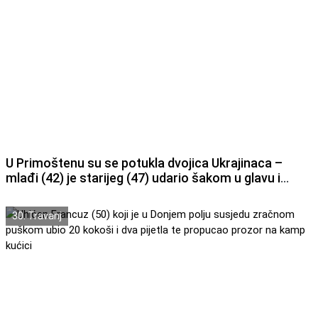
U Primoštenu su se potukla dvojica Ukrajinaca –
mlađi (42) je starijeg (47) udario šakom u glavu i
bacio u more.
30. Travanj