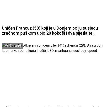
Uhićen Francuz (50) koji je u Donjem polju susjedu
zračnom puškom ubio 20 kokoši i dva pijetla te
propucao prozor na kamp kućici
29. Travanj