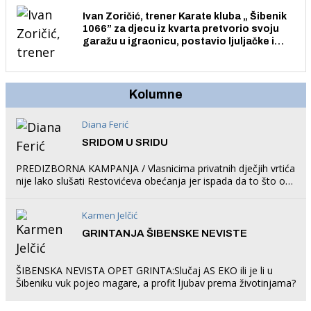
Ivan Zoričić, trener Karate kluba „ Šibenik
1066” za djecu iz kvarta pretvorio svoju
garažu u igraonicu, postavio ljuljačke i
trampolin i organizirao dječje ljetno kino.
Kolumne
Diana Ferić
SRIDOM U SRIDU
PREDIZBORNA KAMPANJA / Vlasnicima privatnih dječjih vrtića
nije lako slušati Restovićeva obećanja jer ispada da to što oni
rade u Šibeniku ne postoji
Karmen Jelčić
GRINTANJA ŠIBENSKE NEVISTE
ŠIBENSKA NEVISTA OPET GRINTA:Slučaj AS EKO ili je li u
Šibeniku vuk pojeo magare, a profit ljubav prema životinjama?