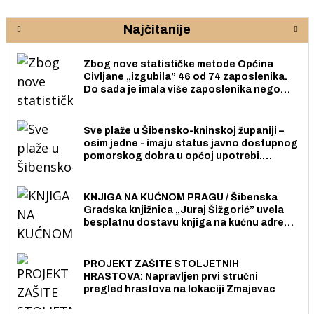
Najčitanije
Zbog nove statističke metode Općina
Civljane „izgubila” 46 od 74 zaposlenika.
Do sada je imala više zaposlenika nego
radno sposobnih osoba među svojih 170
stanovnika.
Sve plaže u Šibensko-kninskoj županiji –
osim jedne - imaju status javno dostupnog
pomorskog dobra u općoj upotrebi.
Pristup je slobodan i besplatan za sve
građane i posjetitelje.
KNJIGA NA KUĆNOM PRAGU / Šibenska
Gradska knjižnica „Juraj Šižgorić” uvela
besplatnu dostavu knjiga na kućnu adresu
električnim biciklom.
PROJEKT ZAŠITE STOLJETNIH
HRASTOVA: Napravljen prvi stručni
pregled hrastova na lokaciji Zmajevac