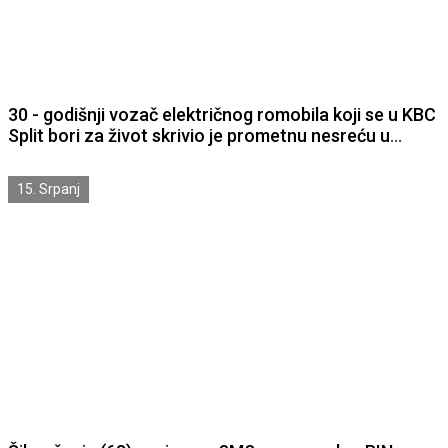
30 - godišnji vozač električnog romobila koji se u KBC
Split bori za život skrivio je prometnu nesreću u
Pirovcu i napravio niz prekršaja
15. Srpanj