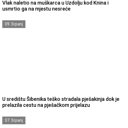
Vlak naletio na muškarca u Uzdolju kod Knina i
usmrtio ga na mjestu nesreće
09. Srpanj
U središtu Šibenika teško stradala pješakinja dok je
prelazila cestu na pješačkom prijelazu
07. Srpanj