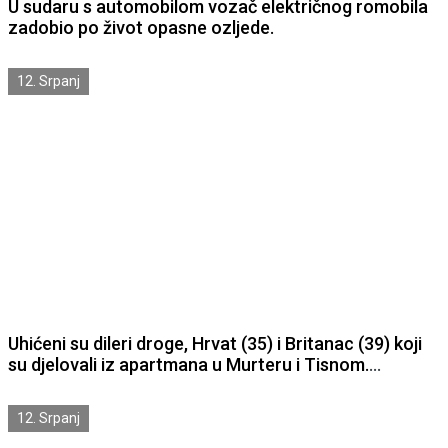
U sudaru s automobilom vozač električnog romobila
zadobio po život opasne ozljede.
12. Srpanj
Uhićeni su dileri droge, Hrvat (35) i Britanac (39) koji
su djelovali iz apartmana u Murteru i Tisnom.
Zatečeni su a 2319 tableta MDMA i LSD-a te puno
kokaina i ketamina.
12. Srpanj