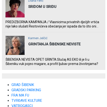
Diana Ferić
SRIDOM U SRIDU
PREDIZBORNA KAMPANJA / Vlasnicima privatnih dječjih vrtića
nije lako slušati Restovićeva obećanja jer ispada da to što oni
rade u Šibeniku ne postoji
Karmen Jelčić
GRINTANJA ŠIBENSKE NEVISTE
ŠIBENSKA NEVISTA OPET GRINTA:Slučaj AS EKO ili je li u
Šibeniku vuk pojeo magare, a profit ljubav prema životinjama?
GRAD ŠIBENIK
GRADSKI PARKING
FRA MA FU
TVRĐAVE KULTURE
VATROGASCI