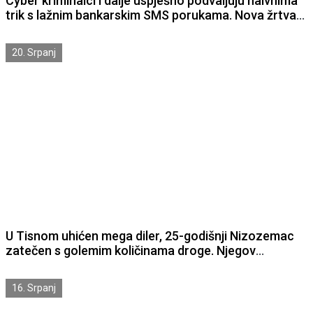
Cyber kriminalci i dalje uspješno podvaljuju naivnima
trik s lažnim bankarskim SMS porukama. Nova žrtva
je Šibenčanka (61) kojoj su s računa skinuli 1545 eura.
20. Srpanj
U Tisnom uhićen mega diler, 25-godišnji Nizozemac
zatečen s golemim količinama droge. Njegov
tišnjanski apartman bio je krcat drogama kao robna
kuća
16. Srpanj