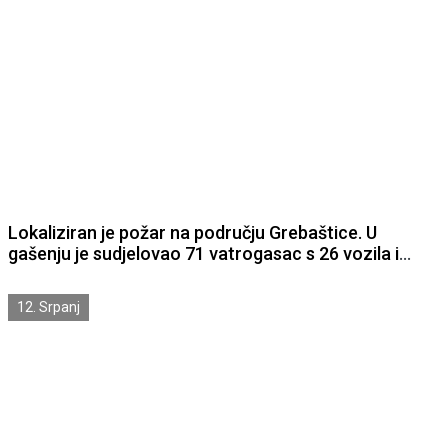
Lokaliziran je požar na području Grebaštice. U
gašenju je sudjelovao 71 vatrogasac s 26 vozila i
sedam vatrogasnih zrakoplova.
12. Srpanj