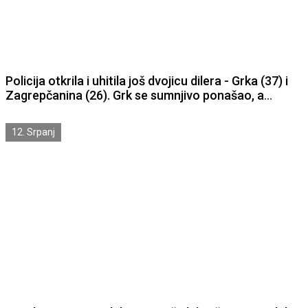
Policija otkrila i uhitila još dvojicu dilera - Grka (37) i
Zagrepčanina (26). Grk se sumnjivo ponašao, a
Zagrepčanina je raskrinkao policijski pas za detekciju
droga.
12. Srpanj