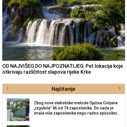
OD NAJVIŠEG DO NAJPOZNATIJEG: Pet lokacija koje
otkrivaju različitost slapova rijeke Krke
Najčitanije
Zbog nove statističke metode Općina Civljane
„izgubila” 46 od 74 zaposlenika. Do sada je
imala više zaposlenika nego radno sposobnih
osoba među svojih 170 stanovnika.