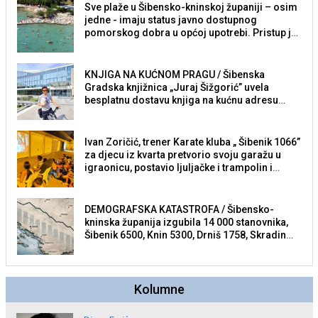
Sve plaže u Šibensko-kninskoj županiji – osim
jedne - imaju status javno dostupnog
pomorskog dobra u općoj upotrebi. Pristup je
slobodan i besplatan za sve građane i
posjetitelje.
KNJIGA NA KUĆNOM PRAGU / Šibenska
Gradska knjižnica „Juraj Šižgorić” uvela
besplatnu dostavu knjiga na kućnu adresu
električnim biciklom.
Ivan Zoričić, trener Karate kluba „ Šibenik 1066”
za djecu iz kvarta pretvorio svoju garažu u
igraonicu, postavio ljuljačke i trampolin i
organizirao dječje ljetno kino.
DEMOGRAFSKA KATASTROFA / Šibensko-
kninska županija izgubila 14 000 stanovnika,
Šibenik 6500, Knin 5300, Drniš 1758, Skradin
625, Vodice 275...
Kolumne