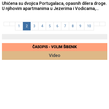
Uhićena su dvojica Portugalaca, opasnih dilera droge.
U njihovim apartmanima u Jezerima i Vodicama,
policija je pronašla „robnu kuću” s bogatim
„asortimanom” narkotika.
1
2
3
4
5
6
7
8
9
10
ČASOPIS - VOLIM ŠIBENIK
Video