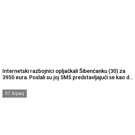
Internetski razbojnici opljačkali Šibenčanku (30) za
3950 eura. Poslali su joj SMS predstavljajući se kao da
su njena banka i tražili da ažurira svoju aplikaciju.
07. Srpanj